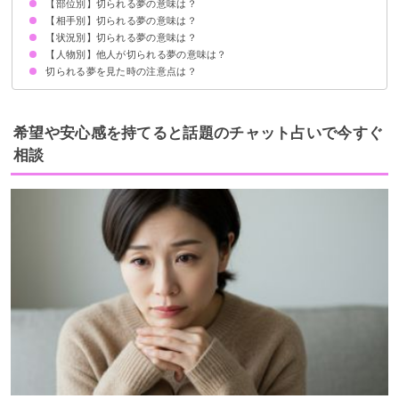
【部位別】切られる夢の意味は？
包丁で切られる夢【願望夢】
刀で切られる夢【吉夢】
カッターで切られる夢【警告夢】
ハサミで切られる夢【予知夢】
カミソリで切られる夢【凶夢】
ノコギリで切られる夢【警告夢】
【相手別】切られる夢の意味は？
足を切られる夢【凶夢】
首を切られる夢【凶夢】
手を切られる夢【凶夢】
指を切られる夢【凶夢】
腕を切られる夢【凶夢】
手首を切られる夢【凶夢】
足首を切られる夢【警告夢】
頭を切られる夢【凶夢】
お腹を切られる夢【警告夢】
背中を切られる夢【凶夢】
顔を切られる夢【凶夢】
【状況別】切られる夢の意味は？
他人・知らない人に切られる夢【凶夢】
友達に切られる夢【逆夢】
家族に切られる夢【警告夢】
恋人に切られる夢【警告夢】
侍に切られる夢【警告夢】
【人物別】他人が切られる夢の意味は？
切られて痛い夢【凶夢】
切り刻まれる夢【警告夢】
切られて死ぬ夢【吉夢】
切られて血が出る夢【吉夢】
切られる夢を見た時の注意点は？
親が切られる夢【警告夢】
友達が切られる夢【凶夢】
恋人が切られる夢【凶夢】
知らない人が切られる夢【願望夢】
十分な休息を取る
警告夢や凶夢の内容を人に話す
希望や安心感を持てると話題のチャット占いで今すぐ
相談