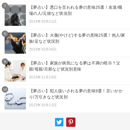
7
【夢占い】悪口を言われる夢の意味25選！友達/職
場の人/元彼など状況別
2023年10月21日
8
【夢占い】火傷(やけど)する夢の意味25選！他人/家
族/足など状況別
2023年10月30日
9
【夢占い】家族が病気になる夢は不満の暗示？父
親/母親/旦那など状況別意味
2023年11月10日
10
【夢占い】犯人扱いされる夢の意味9選！言いがか
り/万引きなど状況別
2023年10月12日