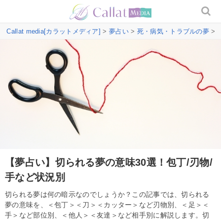
Callat media[カラットメディア]
>
夢占い
>
死・病気・トラブルの夢
>
【夢占い】切られる夢の意味30選！包丁/刃物/
手など状況別
切られる夢は何の暗示なのでしょうか？この記事では、切られる
夢の意味を、＜包丁＞＜刀＞＜カッター＞など刃物別、＜足＞＜
手＞など部位別、＜他人＞＜友達＞など相手別に解説します。切