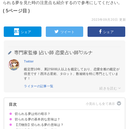
られる夢を見た時の注意点も紹介するので参考にしてください。
( 5ページ目 )
2023年09月20日 更新
シェア
ツイート
シェア
専門家監修 |
占い師 恋愛占い師💘ルナ
Twitter
鑑定歴10年、累計5000人以上を鑑定しており、恋愛全般の鑑定が
得意です！西洋占星術、タロット、数秘術を特に専門としていま
す！
ライターの記事一覧
目次
切られる夢は何の暗示？
切られる夢の基本的な意味は？
【刃物別】切られる夢の意味は？
環境の変化やトラブルの暗示
状況によって意味が決まる