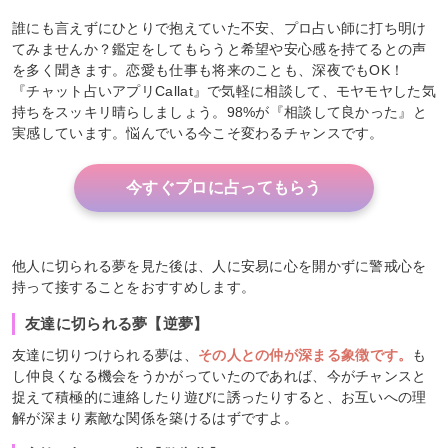
誰にも言えずにひとりで抱えていた不安、プロ占い師に打ち明け
てみませんか？鑑定をしてもらうと希望や安心感を持てるとの声
を多く聞きます。恋愛も仕事も将来のことも、深夜でもOK！
『チャット占いアプリCallat』で気軽に相談して、モヤモヤした気
持ちをスッキリ晴らしましょう。98%が『相談して良かった』と
実感しています。悩んでいる今こそ変わるチャンスです。
今すぐプロに占ってもらう
他人に切られる夢を見た後は、人に安易に心を開かずに警戒心を
持って接することをおすすめします。
友達に切られる夢【逆夢】
友達に切りつけられる夢は、
その人との仲が深まる象徴です。
も
し仲良くなる機会をうかがっていたのであれば、今がチャンスと
捉えて積極的に連絡したり遊びに誘ったりすると、お互いへの理
解が深まり素敵な関係を築けるはずですよ。