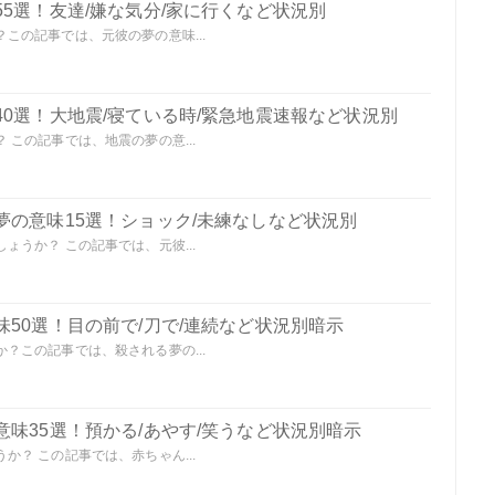
5選！友達/嫌な気分/家に行くなど状況別
この記事では、元彼の夢の意味...
0選！大地震/寝ている時/緊急地震速報など状況別
この記事では、地震の夢の意...
夢の意味15選！ショック/未練なしなど状況別
うか？ この記事では、元彼...
50選！目の前で/刀で/連続など状況別暗示
？この記事では、殺される夢の...
味35選！預かる/あやす/笑うなど状況別暗示
？ この記事では、赤ちゃん...