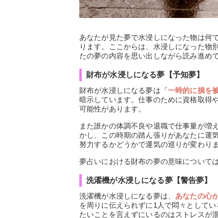
あなたが見た夢で水浸しになった物は何
ります。ここからは、水浸しになった物
たの夢の内容を思い出しながら読み進め
財布が水浸しになる夢【予知夢】
財布が水浸しになる夢は「
一時的に損を
暗示しています。仕事のために資格取得
可能性があります。
また誰かの体調不良や退職で仕事量が増
かし、この時期の踏ん張りがあなたに運
努力するかどうかで運気の巡りが変わり
夢占いにおける財布の夢の意味について
洗濯機が水浸しになる夢【警告夢】
洗濯機が水浸しになる夢は、
あなたの心
を周りに伝えられずに1人で悶々として
たいことを言えずにいるのはストレスが