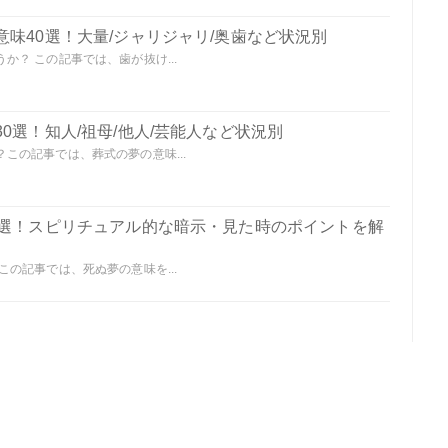
味40選！大量/ジャリジャリ/奥歯など状況別
？ この記事では、歯が抜け...
0選！知人/祖母/他人/芸能人など状況別
この記事では、葬式の夢の意味...
0選！スピリチュアル的な暗示・見た時のポイントを解
の記事では、死ぬ夢の意味を...