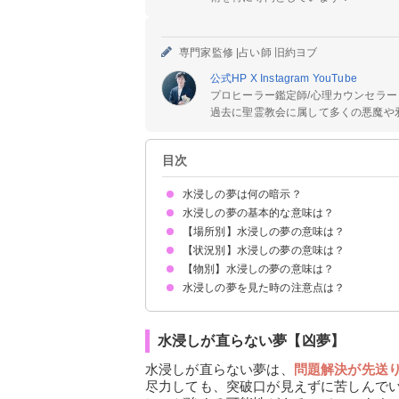
専門家監修 |
占い師 旧約ヨブ
公式HP
X
Instagram
YouTube
プロヒーラー鑑定師/心理カウンセラー
過去に聖霊教会に属して多くの悪魔や邪
目次
水浸しの夢は何の暗示？
水浸しの夢の基本的な意味は？
【場所別】水浸しの夢の意味は？
健康運の低下を暗示
状況によって意味が決まる
【状況別】水浸しの夢の意味は？
家が水浸しの夢【凶夢】
部屋が水浸しの夢【警告夢】
床が水浸しの夢【凶夢】
トイレが水浸しの夢【凶夢】
道路が水浸しの夢【予知夢】
街が水浸しの夢【凶夢】
台所が水浸しの夢【警告夢】
玄関が水浸しの夢【警告夢】
会社が水浸しの夢【警告夢】
洗面所が水浸しの夢【凶夢】
ホテルが水浸しの夢【警告夢】
風呂が水浸しの夢【予知夢】
新居が水浸しの夢【凶夢】
知らない場所が水浸しの夢【警告夢】
【物別】水浸しの夢の意味は？
大雨で水浸しになる夢【警告夢】
水浸しを掃除する夢【吉夢】
水漏れで水浸しになる夢【凶夢】
洪水で水浸しになる夢【警告夢】
水浸しの中を歩く夢【予知夢】
水をこぼして水浸しになる夢【警告夢】
水浸しが直る夢【吉夢】
水浸しが直らない夢【凶夢】
水浸しの夢を見た時の注意点は？
財布が水浸しになる夢【予知夢】
洗濯機が水浸しになる夢【警告夢】
車が水浸しになる夢【警告夢】
布団が水浸しになる夢【警告夢】
服が水浸しになる夢【凶夢】
食べ物が水浸しになる夢【凶夢】
鞄が水浸しになる夢【凶夢】
携帯やスマホが水浸しになる夢【凶夢】
十分な休息を取る
警告夢や凶夢の内容を人に話す
水浸しが直らない夢【凶夢】
水浸しが直らない夢は、
問題解決が先送
尽力しても、突破口が見えずに苦しんで