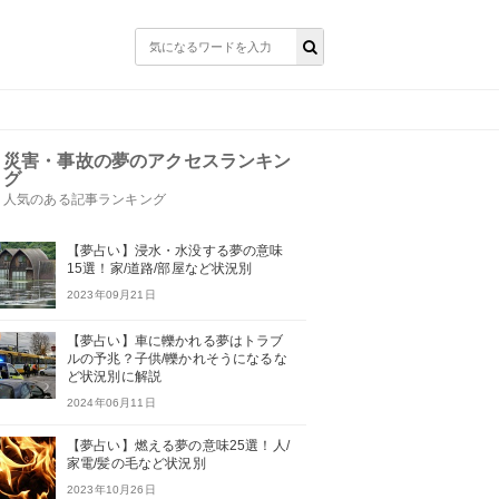
災害・事故の夢のアクセスランキン
グ
人気のある記事ランキング
【夢占い】浸水・水没する夢の意味
15選！家/道路/部屋など状況別
2023年09月21日
【夢占い】車に轢かれる夢はトラブ
ルの予兆？子供/轢かれそうになるな
ど状況別に解説
2024年06月11日
【夢占い】燃える夢の意味25選！人/
家電/髪の毛など状況別
2023年10月26日