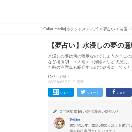
Callat media[カラットメディア]
>
夢占い
>
災害・
【夢占い】水浸しの夢の意味
水浸しの夢は何の暗示なのでしょうか？この
など場所別、＜大雨＞＜掃除＞など状況別、
た時の注意点も紹介するので参考にしてくだ
( 5ページ目 )
2023年09月21日 更新
シェア
ツイート
シェア
専門家監修 |
占い師 恋愛占い師💘ルナ
Twitter
鑑定歴10年、累計5000人以上を鑑
術を特に専門としています！