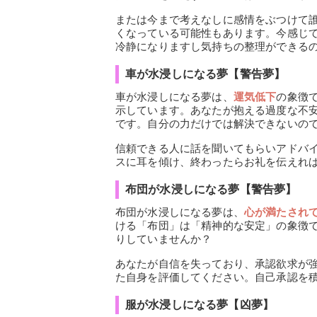
または今まで考えなしに感情をぶつけて
くなっている可能性もあります。今感じ
冷静になりますし気持ちの整理ができる
車が水浸しになる夢【警告夢】
車が水浸しになる夢は、
運気低下
の象徴
示しています。あなたが抱える過度な不
です。自分の力だけでは解決できないの
信頼できる人に話を聞いてもらいアドバ
スに耳を傾け、終わったらお礼を伝えれ
布団が水浸しになる夢【警告夢】
布団が水浸しになる夢は、
心が満たされ
ける「布団」は「精神的な安定」の象徴
りしていませんか？
あなたが自信を失っており、承認欲求が
た自身を評価してください。自己承認を
服が水浸しになる夢【凶夢】