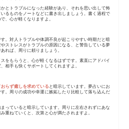
誰かとトラブルになった経験があり、それを思い出して怖
ているものをノートなどに書き出しましょう。書く過程で
ので、心が軽くなりますよ。
です。対人トラブルや体調不良が起こりやすい時期だと暗
安やストレスがトラブルの原因になる、と警告している夢
であれば、周りに頼りましょう。
イスをもらうと、心が軽くなるはずです。素直にアドバイ
ば、相手も快くサポートしてくれますよ。
ておらず癒しを求めている
と暗示しています。夢占いにお
です。周りの成功や幸運に嫉妬したり比較して落ち込んだ
強まっていると暗示しています。周りに左右されずにあな
積み重ねていくと、次第と心が満たされますよ。