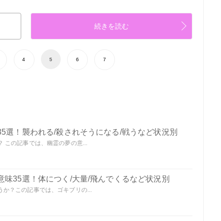
続きを読む
4
5
6
7
5選！襲われる/殺されそうになる/戦うなど状況別
この記事では、幽霊の夢の意...
味35選！体につく/大量/飛んでくるなど状況別
か？この記事では、ゴキブリの...