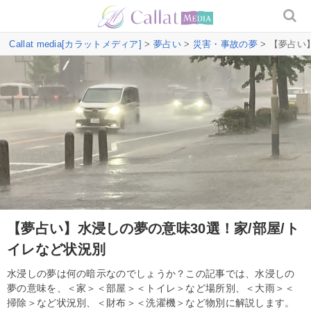
Callat media[カラットメディア]
>
夢占い
>
災害・事故の夢
> 【夢占い
【夢占い】水浸しの夢の意味30選！家/部屋/ト
イレなど状況別
水浸しの夢は何の暗示なのでしょうか？この記事では、水浸しの
夢の意味を、＜家＞＜部屋＞＜トイレ＞など場所別、＜大雨＞＜
掃除＞など状況別、＜財布＞＜洗濯機＞など物別に解説します。