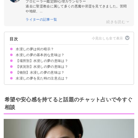
プロヒーラー鑑定師/心理カウンセラー
過去に聖霊教会に属して多くの悪魔や邪霊を見てきました。苦悶
や地獄、...
ライターの記事一覧
目次
水浸しの夢は何の暗示？
水浸しの夢の基本的な意味は？
【場所別】水浸しの夢の意味は？
健康運の低下を暗示
状況によって意味が決まる
【状況別】水浸しの夢の意味は？
家が水浸しの夢【凶夢】
部屋が水浸しの夢【警告夢】
床が水浸しの夢【凶夢】
トイレが水浸しの夢【凶夢】
道路が水浸しの夢【予知夢】
街が水浸しの夢【凶夢】
台所が水浸しの夢【警告夢】
玄関が水浸しの夢【警告夢】
会社が水浸しの夢【警告夢】
洗面所が水浸しの夢【凶夢】
ホテルが水浸しの夢【警告夢】
風呂が水浸しの夢【予知夢】
新居が水浸しの夢【凶夢】
知らない場所が水浸しの夢【警告夢】
【物別】水浸しの夢の意味は？
大雨で水浸しになる夢【警告夢】
水浸しを掃除する夢【吉夢】
水漏れで水浸しになる夢【凶夢】
洪水で水浸しになる夢【警告夢】
水浸しの中を歩く夢【予知夢】
水をこぼして水浸しになる夢【警告夢】
水浸しが直る夢【吉夢】
水浸しが直らない夢【凶夢】
水浸しの夢を見た時の注意点は？
財布が水浸しになる夢【予知夢】
洗濯機が水浸しになる夢【警告夢】
車が水浸しになる夢【警告夢】
布団が水浸しになる夢【警告夢】
服が水浸しになる夢【凶夢】
食べ物が水浸しになる夢【凶夢】
鞄が水浸しになる夢【凶夢】
携帯やスマホが水浸しになる夢【凶夢】
十分な休息を取る
警告夢や凶夢の内容を人に話す
希望や安心感を持てると話題のチャット占いで今すぐ
相談