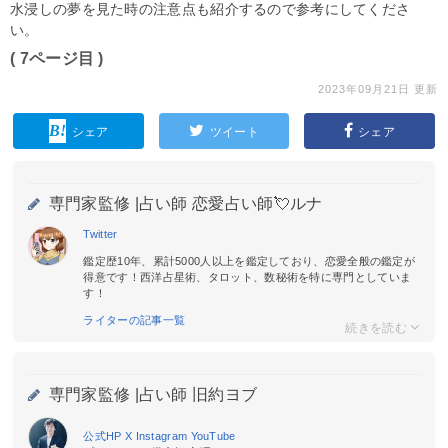
水浸しの夢を見た時の注意点も紹介するので参考にしてくださ
い。
( 7ページ目 )
2023年09月21日 更新
シェア
ツイート
シェア
専門家監修 |
占い師 恋愛占い師💘ルナ
Twitter
鑑定歴10年、累計5000人以上を鑑定しており、恋愛全般の鑑定が
得意です！西洋占星術、タロット、数秘術を特に専門としていま
す！
ライターの記事一覧
専門家監修 |
占い師 旧約ヨブ
公式HP
X
Instagram
YouTube