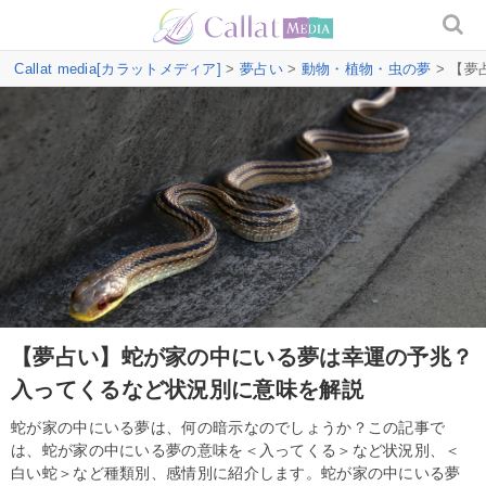
Callat media[カラットメディア]
>
夢占い
>
動物・植物・虫の夢
> 【
【夢占い】蛇が家の中にいる夢は幸運の予兆？
入ってくるなど状況別に意味を解説
蛇が家の中にいる夢は、何の暗示なのでしょうか？この記事で
は、蛇が家の中にいる夢の意味を＜入ってくる＞など状況別、＜
白い蛇＞など種類別、感情別に紹介します。蛇が家の中にいる夢