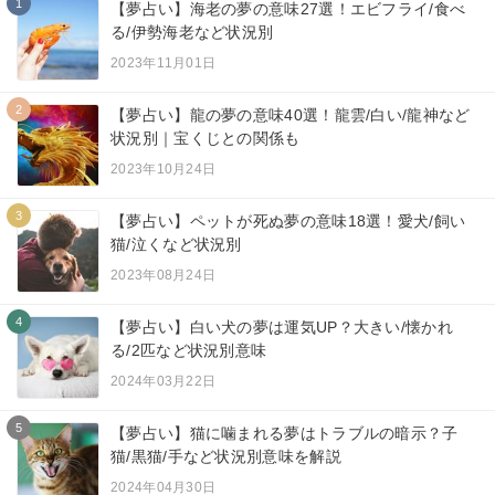
1
【夢占い】海老の夢の意味27選！エビフライ/食べ
る/伊勢海老など状況別
2023年11月01日
2
【夢占い】龍の夢の意味40選！龍雲/白い/龍神など
状況別｜宝くじとの関係も
2023年10月24日
3
【夢占い】ペットが死ぬ夢の意味18選！愛犬/飼い
猫/泣くなど状況別
2023年08月24日
4
【夢占い】白い犬の夢は運気UP？大きい/懐かれ
る/2匹など状況別意味
2024年03月22日
5
【夢占い】猫に噛まれる夢はトラブルの暗示？子
猫/黒猫/手など状況別意味を解説
2024年04月30日