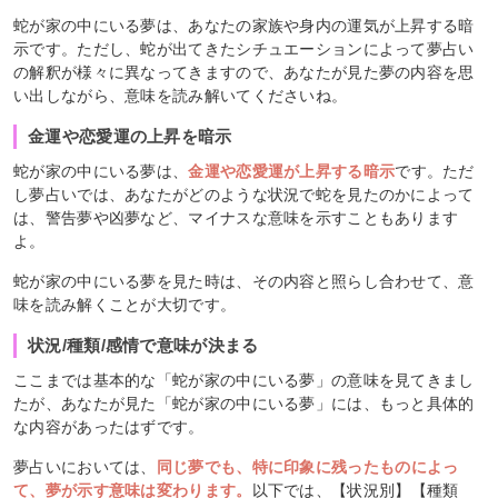
蛇が家の中にいる夢は、あなたの家族や身内の運気が上昇する暗
示です。ただし、蛇が出てきたシチュエーションによって夢占い
の解釈が様々に異なってきますので、あなたが見た夢の内容を思
い出しながら、意味を読み解いてくださいね。
金運や恋愛運の上昇を暗示
蛇が家の中にいる夢は、
金運や恋愛運が上昇する暗示
です。ただ
し夢占いでは、あなたがどのような状況で蛇を見たのかによって
は、警告夢や凶夢など、マイナスな意味を示すこともあります
よ。
蛇が家の中にいる夢を見た時は、その内容と照らし合わせて、意
味を読み解くことが大切です。
状況/種類/感情で意味が決まる
ここまでは基本的な「蛇が家の中にいる夢」の意味を見てきまし
たが、あなたが見た「蛇が家の中にいる夢」には、もっと具体的
な内容があったはずです。
夢占いにおいては、
同じ夢でも、特に印象に残ったものによっ
て、夢が示す意味は変わります。
以下では、【状況別】【種類