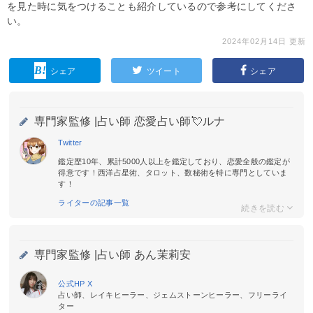
を見た時に気をつけることも紹介しているので参考にしてくださ
い。
2024年02月14日 更新
シェア
ツイート
シェア
専門家監修 |
占い師 恋愛占い師💘ルナ
Twitter
鑑定歴10年、累計5000人以上を鑑定しており、恋愛全般の鑑定が
得意です！西洋占星術、タロット、数秘術を特に専門としていま
す！
ライターの記事一覧
専門家監修 |
占い師 あん茉莉安
公式HP
X
占い師、レイキヒーラー、ジェムストーンヒーラー、フリーライ
ター