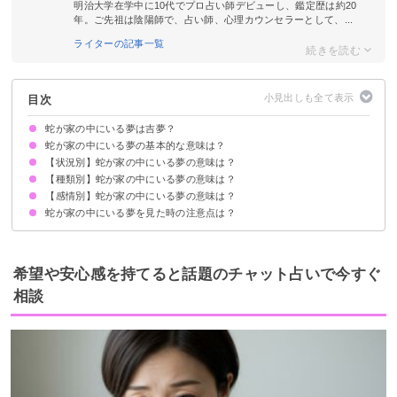
明治大学在学中に10代でプロ占い師デビューし、鑑定歴は約20
年。ご先祖は陰陽師で、占い師、心理カウンセラーとして、...
ライターの記事一覧
目次
蛇が家の中にいる夢は吉夢？
蛇が家の中にいる夢の基本的な意味は？
【状況別】蛇が家の中にいる夢の意味は？
金運や恋愛運の上昇を暗示
状況/種類/感情で意味が決まる
【種類別】蛇が家の中にいる夢の意味は？
蛇が家の中に入ってくる夢【吉夢】
蛇が家の中にうじゃうじゃいる夢【警告夢】
死んだ蛇が家の中にいる夢【吉夢】
蛇を家の中で食べる夢【吉夢】
蛇を家の中から追い払う夢【警告夢】
蛇を家の中で飼う夢【吉夢】
蛇に家の中で飲み込まれる夢【警告夢】
蛇と家の中で戦う夢【吉夢】
【感情別】蛇が家の中にいる夢の意味は？
白い蛇が家の中にいる夢【吉夢】
黒い蛇が家の中にいる夢【吉夢】
茶色の蛇が家の中にいる夢【警告夢】
まだら模様の蛇が家の中にいる夢【警告夢】
大蛇が家の中にいる夢【吉夢】
金色の蛇が家の中にいる夢【吉夢】
蛇が家の中にいる夢を見た時の注意点は？
蛇が家の中にいて怖いと感じる夢【警告夢】
蛇が家の中にいて驚いたと感じる夢【吉夢】
蛇が家の中にいて嬉しいと感じる夢【吉夢】
吉夢なので人に話さないようにする
宝くじを買うならなるべく早めに
希望や安心感を持てると話題のチャット占いで今すぐ
相談