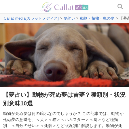
Callat media[カラットメディア]
>
夢占い
>
動物・植物・虫の夢
> 【夢
【夢占い】動物が死ぬ夢は吉夢？種類別・状況
別意味10選
動物が死ぬ夢は何の暗示なのでしょうか？ この記事では、動物が
死ぬ夢の意味を、＜犬＞＜猫＞＜ハムスター＞＜鳥＞など種類
別、＜自分のせい＞＜死骸＞など状況別に解説します。動物が死