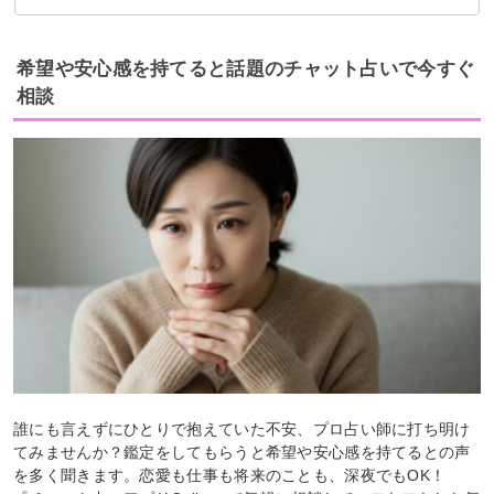
積極的に新たなことに挑戦する
吉夢なら話さず警告夢や凶夢なら人に話す
希望や安心感を持てると話題のチャット占いで今すぐ
相談
誰にも言えずにひとりで抱えていた不安、プロ占い師に打ち明け
てみませんか？鑑定をしてもらうと希望や安心感を持てるとの声
を多く聞きます。恋愛も仕事も将来のことも、深夜でもOK！