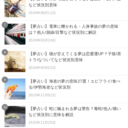
など状況別意味
2024年06月11日
7
【夢占い】電車に轢かれる・人身事故の夢の意味
は？他人/脱線/目撃など状況別に解説
2024年03月24日
8
【夢占い】猫が甘えてくる夢は恋愛運UP？子猫/茶
トラ/なついてなど状況別意味
2024年05月01日
9
【夢占い】海老の夢の意味27選！エビフライ/食べ
る/伊勢海老など状況別
2023年11月01日
10
【夢占い】蛇に噛まれる夢は警告？毒蛇/他人/痛い
など状況別に意味を解説
2023年11月25日