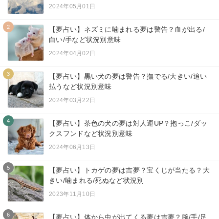
2024年05月01日
2
【夢占い】ネズミに噛まれる夢は警告？血が出る/
白い/手など状況別意味
2024年04月02日
3
【夢占い】黒い犬の夢は警告？撫でる/大きい/追い
払うなど状況別意味
2024年03月22日
4
【夢占い】茶色の犬の夢は対人運UP？抱っこ/ダッ
クスフンドなど状況別意味
2024年06月13日
5
【夢占い】トカゲの夢は吉夢？宝くじが当たる？大
きい/噛まれる/死ぬなど状況別
2023年11月10日
6
【夢占い】体から虫が出てくる夢は吉夢？腕/手/足