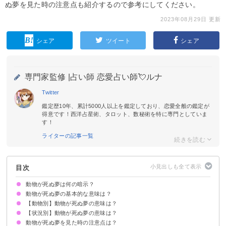
ぬ夢を見た時の注意点も紹介するので参考にしてください。
2023年08月29日 更新
シェア
ツイート
シェア
専門家監修 |
占い師 恋愛占い師💘ルナ
Twitter
鑑定歴10年、累計5000人以上を鑑定しており、恋愛全般の鑑定が
得意です！西洋占星術、タロット、数秘術を特に専門としていま
す！
ライターの記事一覧
目次
動物が死ぬ夢は何の暗示？
動物が死ぬ夢の基本的な意味は？
【動物別】動物が死ぬ夢の意味は？
①欠点の消失の暗示
②新たな才能の開花
状況によって意味が決まる
【状況別】動物が死ぬ夢の意味は？
猫が死ぬ夢【吉夢】
犬が死ぬ夢【吉夢】
ハムスターが死ぬ夢【警告夢】
鳥が死ぬ夢【警告夢】
うさぎが死ぬ夢【吉夢】
馬が死ぬ夢【警告夢】
動物が死ぬ夢を見た時の注意点は？
自分のせいで動物が死ぬ夢【吉夢】
動物の死骸を見る夢【吉夢】
死んだ動物を見て泣く夢【警告夢】
ペットの動物が死ぬ夢【警告夢】