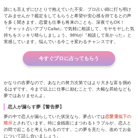
誰にも言えずにひとりで抱えていた不安、プロ占い師に打ち明け
てみませんか？鑑定をしてもらうと希望や安心感を持てるとの声
を多く聞きます。恋愛も仕事も将来のことも、深夜でもOK！
『チャット占いアプリCallat』で気軽に相談して、モヤモヤした気
持ちをスッキリ晴らしましょう。98%が『相談して良かった』と
実感しています。悩んでいる今こそ変わるチャンスです。
今すぐプロに占ってもらう
かなりの吉夢なので、あなたの努力次第ではより大きな富を掴め
るはずです。今まで以上に仕事に励むことで、大幅な昇給なども
夢ではありませんよ。
恋人が漏らす夢【警告夢】
夢の中で恋人が漏らしていた状況なら、夢占いでは
恋愛運低下の
暗示
とされています。特に金銭面にまつわるトラブルが、恋人と
の間で起こると考えられるのです。この夢を見たら、改めてお金
について話し合いましょう。