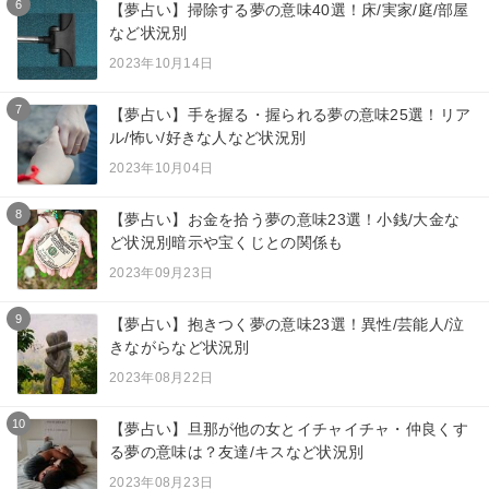
6
【夢占い】掃除する夢の意味40選！床/実家/庭/部屋
など状況別
2023年10月14日
7
【夢占い】手を握る・握られる夢の意味25選！リア
ル/怖い/好きな人など状況別
2023年10月04日
8
【夢占い】お金を拾う夢の意味23選！小銭/大金な
ど状況別暗示や宝くじとの関係も
2023年09月23日
9
【夢占い】抱きつく夢の意味23選！異性/芸能人/泣
きながらなど状況別
2023年08月22日
10
【夢占い】旦那が他の女とイチャイチャ・仲良くす
る夢の意味は？友達/キスなど状況別
2023年08月23日