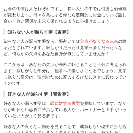
お金の価値は人それぞれですし、長い人生の中では何度も価値観
が変わります。日々を共にする仲なら定期的にお金について話し
合い、良い関係が末永く保たれるように心掛けましょう。
知らない人が漏らす夢【吉夢】
知らない人が漏らす夢なら、夢占いでは
欠点がなくなる未来
の暗
示だとされています。寂しがりだったり見栄っ張りだったりな
ど、何らかの欠点をあなた自身が気にしていませんか？
ここからは、あなたの欠点が長所に転じることも十分に考えられ
ます。寂しがりな部分は、他者への優しさになるでしょう。見栄
っ張りな部分は、理想のために努力するひたむきさに変わってい
くのです。
好きな人が漏らす夢【警告夢】
好きな人が漏らす夢は、
恋に対する疲労
を意味しています。なか
なか叶わない恋愛に苦労している人や、パートナーと上手くいっ
ていない人がよく見る夢です。
好きな人の良くない部分を見ることで、成就しない現実に折り合
いをつけようとしているとも考えられるでしょう。だとしたら、