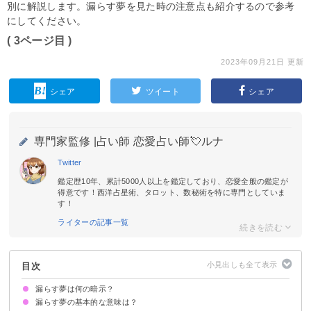
別に解説します。漏らす夢を見た時の注意点も紹介するので参考
にしてください。
( 3ページ目 )
2023年09月21日 更新
シェア
ツイート
シェア
専門家監修 |
占い師 恋愛占い師💘ルナ
Twitter
鑑定歴10年、累計5000人以上を鑑定しており、恋愛全般の鑑定が
得意です！西洋占星術、タロット、数秘術を特に専門としていま
す！
ライターの記事一覧
目次
漏らす夢は何の暗示？
漏らす夢の基本的な意味は？