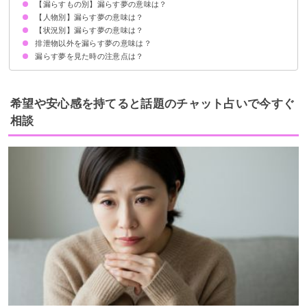
【漏らすもの別】漏らす夢の意味は？
大切なものを失うことへの不安を暗示
状況によって意味が決まる
【人物別】漏らす夢の意味は？
うんこを漏らす夢【吉夢】
おしっこを漏らす夢【警告夢】
【状況別】漏らす夢の意味は？
自分が漏らす夢【吉夢・凶夢】
友達が漏らす夢【警告夢】
家族が漏らす夢【吉夢】
恋人が漏らす夢【警告夢】
知らない人が漏らす夢【吉夢】
好きな人が漏らす夢【警告夢】
排泄物以外を漏らす夢の意味は？
渋滞で我慢できず漏らす夢【吉夢】
トイレの前で漏らす夢【警告夢】
漏らす夢を見た後に現実でも漏らす場合【凶夢】
電車の中で漏らす夢【吉夢】
自宅で漏らす夢【吉夢】
漏らす夢を見た時の注意点は？
秘密を漏らす夢【警告夢】
飲み物を漏らす夢【警告夢】
不満を漏らす夢【警告夢】
ガスを漏らす夢【凶夢】
十分な休息を取る
警告夢や凶夢の内容を人に話す
希望や安心感を持てると話題のチャット占いで今すぐ
相談