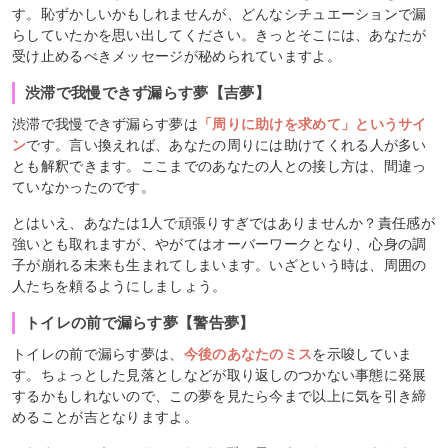
す。恥ずかしいかもしれませんが、どんなシチュエーションで漏
らしていたかを思い出してください。きっとそこには、あなたが
受け止めるべきメッセージが秘められていますよ。
渋滞で我慢できず漏らす夢【吉夢】
渋滞で我慢できず漏らす夢は
「周りに助けを求めて」というサイ
ン
です。言い換えれば、あなたの周りには助けてくれる人が多い
とも解釈できます。ここまでのあなたの人との接し方は、間違っ
ていなかったのです。
とはいえ、あなたは1人で頑張りすぎではありませんか？責任感が
強いとも取れますが、やがてはオーバーワークとなり、心身の調
子が崩れる未来も生まれてしまいます。いざという時は、周囲の
人たちを頼るようにしましょう。
トイレの前で漏らす夢【警告夢】
トイレの前で漏らす夢は、
今後のあなたのミス
を示唆していま
す。ちょっとした見落としなどが取り返しのつかない事態に発展
するかもしれないので、この夢を見たら今まで以上に気を引き締
めることが吉となりますよ。