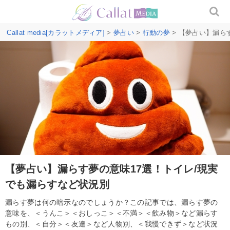
Callat media[カラットメディア]
>
夢占い
>
行動の夢
> 【夢占い】漏ら
【夢占い】漏らす夢の意味17選！トイレ/現実
でも漏らすなど状況別
漏らす夢は何の暗示なのでしょうか？この記事では、漏らす夢の
意味を、＜うんこ＞＜おしっこ＞＜不満＞＜飲み物＞など漏らす
もの別、＜自分＞＜友達＞など人物別、＜我慢できず＞など状況