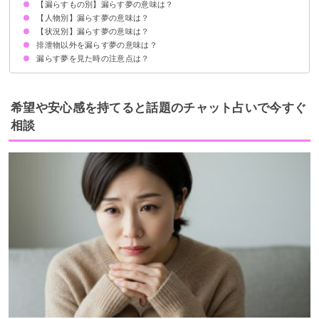
【漏らすもの別】漏らす夢の意味は？
大切なものを失うことへの不安を暗示
状況によって意味が決まる
【人物別】漏らす夢の意味は？
うんこを漏らす夢【吉夢】
おしっこを漏らす夢【警告夢】
【状況別】漏らす夢の意味は？
自分が漏らす夢【吉夢・凶夢】
友達が漏らす夢【警告夢】
家族が漏らす夢【吉夢】
恋人が漏らす夢【警告夢】
知らない人が漏らす夢【吉夢】
好きな人が漏らす夢【警告夢】
排泄物以外を漏らす夢の意味は？
渋滞で我慢できず漏らす夢【吉夢】
トイレの前で漏らす夢【警告夢】
漏らす夢を見た後に現実でも漏らす場合【凶夢】
電車の中で漏らす夢【吉夢】
自宅で漏らす夢【吉夢】
漏らす夢を見た時の注意点は？
秘密を漏らす夢【警告夢】
飲み物を漏らす夢【警告夢】
不満を漏らす夢【警告夢】
ガスを漏らす夢【凶夢】
十分な休息を取る
警告夢や凶夢の内容を人に話す
希望や安心感を持てると話題のチャット占いで今すぐ
相談