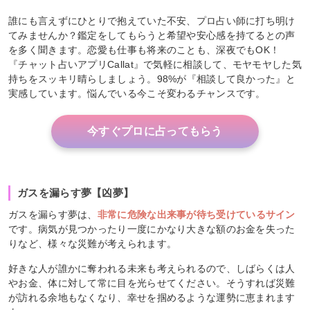
誰にも言えずにひとりで抱えていた不安、プロ占い師に打ち明け
てみませんか？鑑定をしてもらうと希望や安心感を持てるとの声
を多く聞きます。恋愛も仕事も将来のことも、深夜でもOK！
『チャット占いアプリCallat』で気軽に相談して、モヤモヤした気
持ちをスッキリ晴らしましょう。98%が『相談して良かった』と
実感しています。悩んでいる今こそ変わるチャンスです。
今すぐプロに占ってもらう
ガスを漏らす夢【凶夢】
ガスを漏らす夢は、
非常に危険な出来事が待ち受けているサイン
です。病気が見つかったり一度にかなり大きな額のお金を失った
りなど、様々な災難が考えられます。
好きな人が誰かに奪われる未来も考えられるので、しばらくは人
やお金、体に対して常に目を光らせてください。そうすれば災難
が訪れる余地もなくなり、幸せを掴めるような運勢に恵まれます