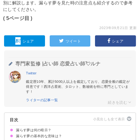
別に解説します。漏らす夢を見た時の注意点も紹介するので参考
にしてください。
( 5ページ目 )
2023年09月21日 更新
シェア
ツイート
シェア
専門家監修 |
占い師 恋愛占い師💘ルナ
Twitter
鑑定歴10年、累計5000人以上を鑑定しており、恋愛全般の鑑定が
得意です！西洋占星術、タロット、数秘術を特に専門としていま
す！
ライターの記事一覧
目次
漏らす夢は何の暗示？
漏らす夢の基本的な意味は？