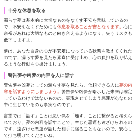
十分な休息を取る
漏らす夢は基本的に大切なものをなくす不安を意味しているの
で、不安をなくすためにも
休息を取ることが吉となります。
心に
余裕があれば
大切なものと向き合えるようになり、失うリスクも
低下しますよ。
夢は、あなた自身の心が不安定になっている状態を教えてくれた
のです。漏らす夢を見たら素直に受け止め、心の負担を取り払え
るような行動を心掛けましょう。
警告夢や凶夢の内容を人に話す
警告夢や凶夢としての漏らす夢を見たら、
信頼できる人に
夢の内
容を話すようにしましょう。
警告夢や凶夢が暗示した未来は確定
しているわけではないものの、実現させてしまう悪運があなたの
中に生じているのも事実なのです。
言霊では「話す」ことは悪い気を「離す」ことに繋がると考えら
れており、夢の内容を話すことで、生じた悪運も遠ざけられるの
です。遠ざけた悪運が話した相手に宿ることもないので、安心し
て打ち明けてくださいね。