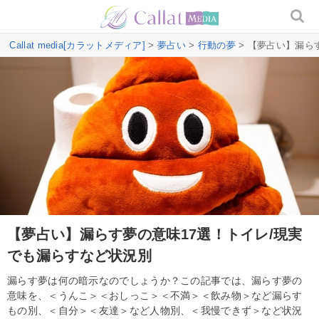
Callat media[カラットメディア]
>
夢占い
>
行動の夢
> 【夢占い】漏ら
【夢占い】漏らす夢の意味17選！トイレ/現実
でも漏らすなど状況別
漏らす夢は何の暗示なのでしょうか？この記事では、漏らす夢の
意味を、＜うんこ＞＜おしっこ＞＜不満＞＜飲み物＞など漏らす
もの別、＜自分＞＜友達＞など人物別、＜我慢できず＞など状況