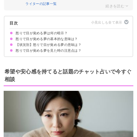
ライターの記事一覧
目次
怒りで目が覚める夢は何の暗示？
怒りで目が覚める夢の基本的な意味は？
【状況別】怒りで目が覚める夢の意味は？
①ストレスの暗示
②対人運の低下
状況によって意味が決まる
怒りで目が覚める夢を見た時の注意点は？
怒鳴って目が覚める夢【願望夢】
家族に怒って目が覚める夢【警告夢】
仕事で怒って目が覚める夢【警告夢】
異性に怒って目が覚める夢【凶夢】
キレ散らかして目が覚める夢【警告夢】
恋人に怒って目が覚める夢【警告夢】
説教して目が覚める夢【願望夢】
知らない人に怒って目が覚める夢【警告夢】
十分な休息を取る
周囲の人とのコミュニケーションに注意する
警告夢や凶夢の内容を人に話す
希望や安心感を持てると話題のチャット占いで今すぐ
相談