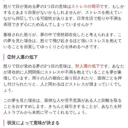
怒りで目が覚める夢の1つ目の意味は
ストレスの暗示
です。もしか
するとあまり自覚がないかもしれませんが、ストレスを抱えてい
ながら抑圧している可能性があります。日常生活で怒りや不満を
表現できず心にため込んでしまっていませんか？
蓄積された怒りが、夢の中で突然顕在化したと考えられます。こ
の夢を見た場合は、怒りで飛び起きるほど強いストレスを抱えて
いることを自覚してゆっくりと心を休めるべきです。
②対人運の低下
怒りで目が覚める夢の2つ目の意味は、
対人運の低下
です。あなた
が潜在的に人間関係にストレスや不満を抱えていることを夢が象
徴しています。周りの人の都合に振り回されたり、面倒ごとを押
し付けられたりと、人と関わるほどストレスが溜まっていくでし
ょう。
この夢を見た場合は、面倒な人や苦手意識がある人と距離を取る
ことをおすすめします。きちんと線引きすることが、あなたを対
人トラブルから未然に守ってくれるでしょう。
状況によって意味が決まる