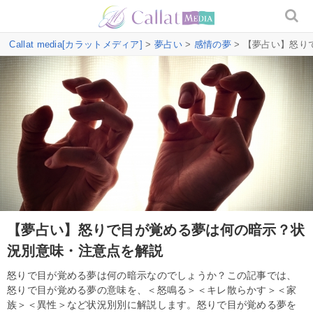
Callat media[カラットメディア]
>
夢占い
>
感情の夢
> 【夢占い】怒
【夢占い】怒りで目が覚める夢は何の暗示？状
況別意味・注意点を解説
怒りで目が覚める夢は何の暗示なのでしょうか？この記事では、
怒りで目が覚める夢の意味を、＜怒鳴る＞＜キレ散らかす＞＜家
族＞＜異性＞など状況別別に解説します。怒りで目が覚める夢を