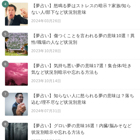
4
【夢占い】怒鳴る夢はストレスの暗示？家族/知ら
ない人/部下など状況別意味
2024年03月26日
5
【夢占い】傷つくことを言われる夢の意味10選！異
性/職場の人など状況別
2023年10月28日
6
【夢占い】気持ち悪い夢の意味17選！集合体/吐き
気など状況別暗示や忘れる方法も
2023年10月14日
7
【夢占い】知らない人に怒られる夢の意味は？落ち
込む/理不尽など状況別意味
2024年07月31日
8
【夢占い】グロい夢の意味16選！内臓/脳みそなど
状況別暗示や忘れる方法も