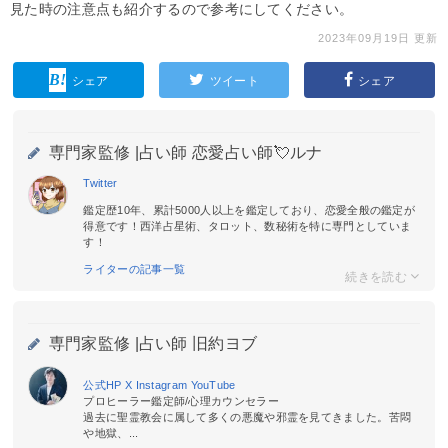
見た時の注意点も紹介するので参考にしてください。
2023年09月19日 更新
シェア
ツイート
シェア
専門家監修 |
占い師 恋愛占い師💘ルナ
Twitter
鑑定歴10年、累計5000人以上を鑑定しており、恋愛全般の鑑定が
得意です！西洋占星術、タロット、数秘術を特に専門としていま
す！
ライターの記事一覧
専門家監修 |
占い師 旧約ヨブ
公式HP
X
Instagram
YouTube
プロヒーラー鑑定師/心理カウンセラー
過去に聖霊教会に属して多くの悪魔や邪霊を見てきました。苦悶
や地獄、...