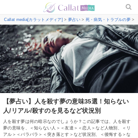
Callat media[カラットメディア]
>
夢占い
>
死・病気・トラブルの夢
>
【夢占い】人を殺す夢の意味35選！知らない
人/リアル/殺すのを見るなど状況別
人を殺す夢は何の暗示なのでしょうか？この記事では、人を殺す
夢の意味を、＜知らない人＞＜友達＞＜恋人＞など人物別、＜リ
アル＞＜バラバラ＞＜突き落とす＞など状況別、＜後悔する＞な