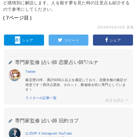
ど感情別に解説します。人を殺す夢を見た時の注意点も紹介する
ので参考にしてください。
( 7ページ目 )
2023年09月26日 更新
シェア
ツイート
シェア
専門家監修 |
占い師 恋愛占い師💘ルナ
Twitter
鑑定歴10年、累計5000人以上を鑑定しており、恋愛全般の鑑定が
得意です！西洋占星術、タロット、数秘術を特に専門としていま
す！
ライターの記事一覧
専門家監修 |
占い師 旧約ヨブ
公式HP
X
Instagram
YouTube