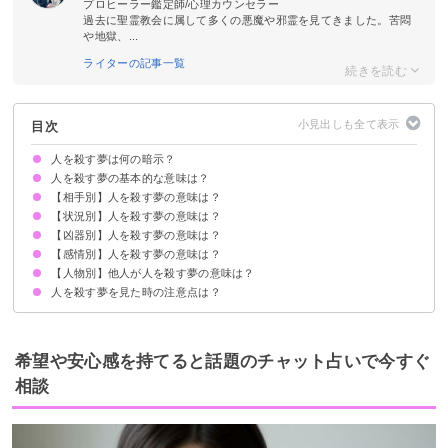
プロヒーラー鑑定師/心理カウンセラー
過去に聖霊教会に属して多くの悪魔や邪霊を見てきました。苦悶
や地獄、...
ライターの記事一覧
目次
人を殺す夢は何の暗示？
人を殺す夢の基本的な意味は？
【相手別】人を殺す夢の意味は？
①強いストレスの暗示
②逃避願望の暗示
③問題が解決する暗示
状況によって意味が決まる
【状況別】人を殺す夢の意味は？
知らない人を殺す夢【吉夢】
友達を殺す夢【警告夢】
親を殺す夢【吉夢】
恋人（彼氏・彼女）を殺す夢【警告夢】
上司を殺す夢【吉夢】
同僚を殺す夢【吉夢】
兄弟を殺す夢【吉夢】
姉妹を殺す夢【吉夢】
子供を殺す夢【警告夢】
嫌いな人を殺す夢【警告夢】
【凶器別】人を殺す夢の意味は？
人を殺して捕まる夢【凶夢】
人を殺して逃げる夢【願望夢】
人を殺して隠す夢【警告夢】
人を殺そうとする夢【願望夢】
人を殺してバラバラにする夢【吉夢】
人を突き落として殺す夢【凶夢】
人を殺すのを見る夢【警告夢】
リアルな人を殺す夢【警告夢】
正当防衛で人を殺す夢【警告夢】
人を殺そうするが失敗する夢【警告夢】
人をたくさん殺す夢【吉夢】
人を殺して血が流れる夢【吉夢】
【感情別】人を殺す夢の意味は？
ナイフ(包丁)で人を殺す夢【警告夢】
銃で人を殺す夢【警告夢】
火事で人を殺す夢【吉夢】
鎌で人を殺す夢【警告夢】
事故で人を殺す夢【警告夢】
【人物別】他人が人を殺す夢の意味は？
人を殺して後悔する夢【吉夢】
人を殺してスッキリする夢【吉夢】
人を殺してスッキリしない夢【警告夢】
人を殺す夢を見た時の注意点は？
友達が人を殺す夢【吉夢】
家族が人を殺す夢【警告夢】
恋人が人を殺す夢【警告夢】
好きな人が人を殺す夢【凶夢】
知人が人を殺す夢【吉夢】
十分な休息を取る
他者の協力を得ながら問題と立ち向かう
希望や安心感を持てると話題のチャット占いで今すぐ
相談