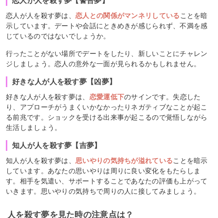
恋人が人を殺す夢【警告夢】
恋人が人を殺す夢は、
恋人との関係がマンネリしている
ことを暗
示しています。デートや会話にときめきが感じられず、不満を感
じているのではないでしょうか。
行ったことがない場所でデートをしたり、新しいことにチャレン
ジしましょう。恋人の意外な一面が見られるかもしれません。
好きな人が人を殺す夢【凶夢】
好きな人が人を殺す夢は、
恋愛運低下
のサインです。失恋した
り、アプローチがうまくいかなかったりネガティブなことが起こ
る前兆です。ショックを受ける出来事が起こるので覚悟しながら
生活しましょう。
知人が人を殺す夢【吉夢】
知人が人を殺す夢は、
思いやりの気持ちが溢れている
ことを暗示
しています。あなたの思いやりは周りに良い変化をもたらしま
す。相手を気遣い、サポートすることであなたの評価も上がって
いきます。思いやりの気持ちで周りの人に接してみましょう。
人を殺す夢を見た時の注意点は？