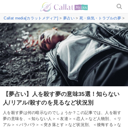
Callat media[カラットメディア]
>
夢占い
>
死・病気・トラブルの夢
>
【夢占い】人を殺す夢の意味35選！知らない
人/リアル/殺すのを見るなど状況別
人を殺す夢は何の暗示なのでしょうか？この記事では、人を殺す
夢の意味を、＜知らない人＞＜友達＞＜恋人＞など人物別、＜リ
アル＞＜バラバラ＞＜突き落とす＞など状況別、＜後悔する＞な