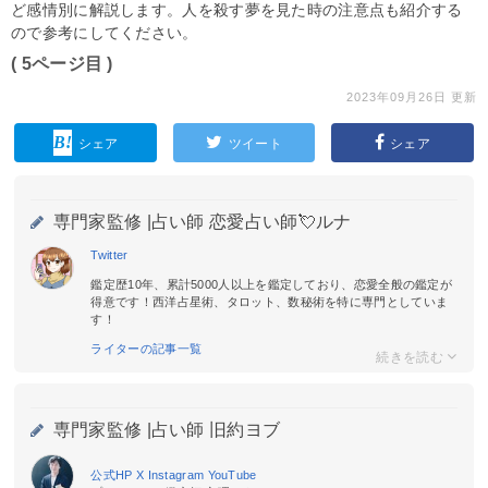
ど感情別に解説します。人を殺す夢を見た時の注意点も紹介する
ので参考にしてください。
( 5ページ目 )
2023年09月26日 更新
シェア
ツイート
シェア
専門家監修 |
占い師 恋愛占い師💘ルナ
Twitter
鑑定歴10年、累計5000人以上を鑑定しており、恋愛全般の鑑定が
得意です！西洋占星術、タロット、数秘術を特に専門としていま
す！
ライターの記事一覧
専門家監修 |
占い師 旧約ヨブ
公式HP
X
Instagram
YouTube