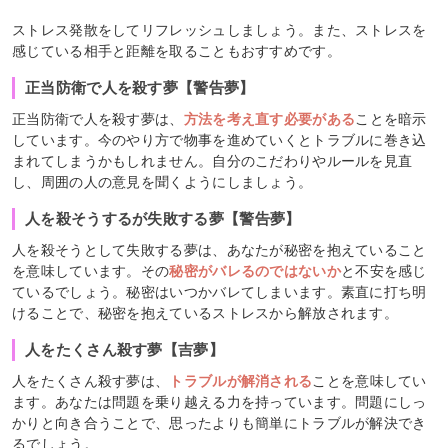
ストレス発散をしてリフレッシュしましょう。また、ストレスを
感じている相手と距離を取ることもおすすめです。
正当防衛で人を殺す夢【警告夢】
正当防衛で人を殺す夢は、
方法を考え直す必要がある
ことを暗示
しています。今のやり方で物事を進めていくとトラブルに巻き込
まれてしまうかもしれません。自分のこだわりやルールを見直
し、周囲の人の意見を聞くようにしましょう。
人を殺そうするが失敗する夢【警告夢】
人を殺そうとして失敗する夢は、あなたが秘密を抱えていること
を意味しています。その
秘密がバレるのではないか
と不安を感じ
ているでしょう。秘密はいつかバレてしまいます。素直に打ち明
けることで、秘密を抱えているストレスから解放されます。
人をたくさん殺す夢【吉夢】
人をたくさん殺す夢は、
トラブルが解消される
ことを意味してい
ます。あなたは問題を乗り越える力を持っています。問題にしっ
かりと向き合うことで、思ったよりも簡単にトラブルが解決でき
るでしょう。