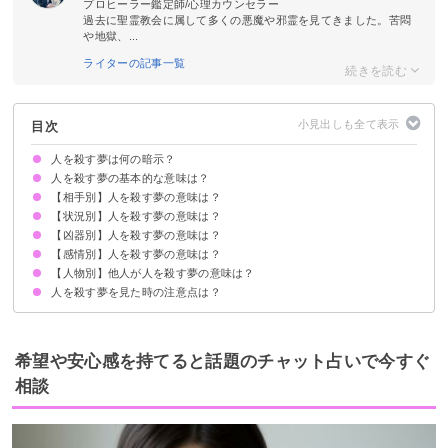
プロヒーラー鑑定師/心理カウンセラー
過去に聖霊教会に属して多くの悪魔や邪霊を見てきました。苦悶
や地獄、...
ライターの記事一覧
目次
人を殺す夢は何の暗示？
人を殺す夢の基本的な意味は？
【相手別】人を殺す夢の意味は？
①強いストレスの暗示
②逃避願望の暗示
③問題が解決する暗示
状況によって意味が決まる
【状況別】人を殺す夢の意味は？
知らない人を殺す夢【吉夢】
友達を殺す夢【警告夢】
親を殺す夢【吉夢】
恋人（彼氏・彼女）を殺す夢【警告夢】
上司を殺す夢【吉夢】
同僚を殺す夢【吉夢】
兄弟を殺す夢【吉夢】
姉妹を殺す夢【吉夢】
子供を殺す夢【警告夢】
嫌いな人を殺す夢【警告夢】
【凶器別】人を殺す夢の意味は？
人を殺して捕まる夢【凶夢】
人を殺して逃げる夢【願望夢】
人を殺して隠す夢【警告夢】
人を殺そうとする夢【願望夢】
人を殺してバラバラにする夢【吉夢】
人を突き落として殺す夢【凶夢】
人を殺すのを見る夢【警告夢】
リアルな人を殺す夢【警告夢】
正当防衛で人を殺す夢【警告夢】
人を殺そうするが失敗する夢【警告夢】
人をたくさん殺す夢【吉夢】
人を殺して血が流れる夢【吉夢】
【感情別】人を殺す夢の意味は？
ナイフ(包丁)で人を殺す夢【警告夢】
銃で人を殺す夢【警告夢】
火事で人を殺す夢【吉夢】
鎌で人を殺す夢【警告夢】
事故で人を殺す夢【警告夢】
【人物別】他人が人を殺す夢の意味は？
人を殺して後悔する夢【吉夢】
人を殺してスッキリする夢【吉夢】
人を殺してスッキリしない夢【警告夢】
人を殺す夢を見た時の注意点は？
友達が人を殺す夢【吉夢】
家族が人を殺す夢【警告夢】
恋人が人を殺す夢【警告夢】
好きな人が人を殺す夢【凶夢】
知人が人を殺す夢【吉夢】
十分な休息を取る
他者の協力を得ながら問題と立ち向かう
希望や安心感を持てると話題のチャット占いで今すぐ
相談