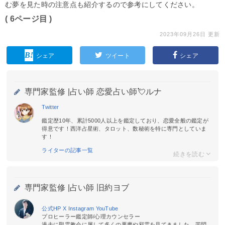
む夢を見た時の注意点も紹介するので参考にしてください。
( 6ページ目 )
2023年09月26日 更新
シェア
ツイート
シェア
専門家監修 |
占い師 恋愛占い師💘ルナ
Twitter
鑑定歴10年、累計5000人以上を鑑定しており、恋愛全般の鑑定が
得意です！西洋占星術、タロット、数秘術を特に専門としていま
す！
ライターの記事一覧
専門家監修 |
占い師 旧約ヨブ
公式HP
X
Instagram
YouTube
プロヒーラー鑑定師/心理カウンセラー
過去に聖霊教会に属して多くの悪魔や邪霊を見てきました。苦悶