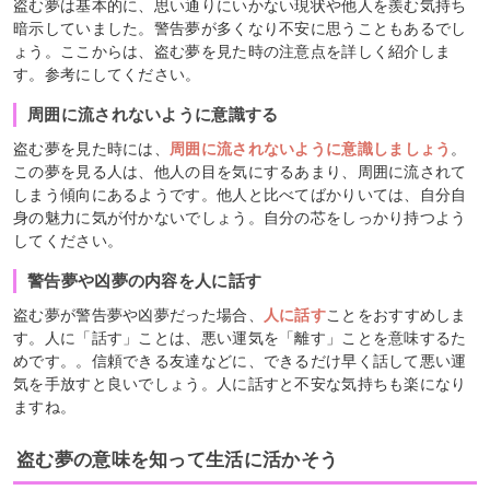
盗む夢は基本的に、思い通りにいかない現状や他人を羨む気持ち
暗示していました。警告夢が多くなり不安に思うこともあるでし
ょう。ここからは、盗む夢を見た時の注意点を詳しく紹介しま
す。参考にしてください。
周囲に流されないように意識する
盗む夢を見た時には、
周囲に流されないように意識しましょう
。
この夢を見る人は、他人の目を気にするあまり、周囲に流されて
しまう傾向にあるようです。他人と比べてばかりいては、自分自
身の魅力に気が付かないでしょう。自分の芯をしっかり持つよう
してください。
警告夢や凶夢の内容を人に話す
盗む夢が警告夢や凶夢だった場合、
人に話す
ことをおすすめしま
す。人に「話す」ことは、悪い運気を「離す」ことを意味するた
めです。。信頼できる友達などに、できるだけ早く話して悪い運
気を手放すと良いでしょう。人に話すと不安な気持ちも楽になり
ますね。
盗む夢の意味を知って生活に活かそう