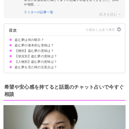
や地獄、...
ライターの記事一覧
目次
盗む夢は何の暗示？
盗む夢の基本的な意味は？
【物別】盗む夢の意味は？
①思い通りにいかない現状を暗示
②他人を羨む気持ちの暗示
状況によって意味が決まる
【状況別】盗む夢の意味は？
車を盗む夢【警告夢】
財布を盗む夢【警告夢】
自転車を盗む夢【警告夢】
お金を盗む夢【警告夢】
食べ物を盗む夢【警告夢】
靴を盗む夢【警告夢】
バイクを盗む夢【警告夢】
服を盗む夢【警告夢】
本を盗む夢【警告夢】
動物を盗む夢【警告夢】
宝石を盗む夢【吉夢】
情報を盗む夢【警告夢】
傘を盗む夢【警告夢】
【人物別】盗む夢の意味は？
盗みがバレる夢【警告夢】
盗むところを見る夢【警告夢】
盗みをして捕まる夢【警告夢】
盗みをするが返す夢【警告夢】
盗みをして逃げる夢【凶夢】
堂々と盗みをする夢【吉夢】
盗む夢を見た時の注意点は？
家族が盗む夢【警告夢】
友達が盗む夢【警告夢】
芸能人が盗む夢【警告夢】
知らない人が盗む夢【警告夢】
嫌いな人が盗む夢【吉夢】
好きな人が盗む夢【警告夢】
周囲に流されないように意識する
警告夢や凶夢の内容を人に話す
希望や安心感を持てると話題のチャット占いで今すぐ
相談