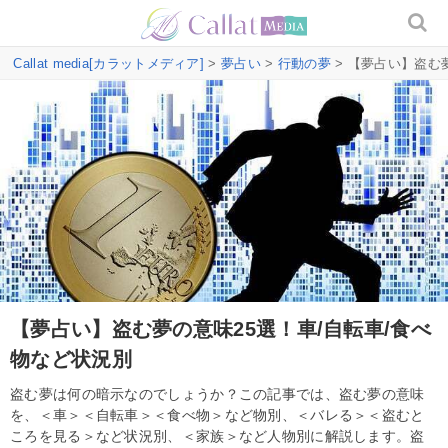
Callat media[カラットメディア]
>
夢占い
>
行動の夢
> 【夢占い】盗む
【夢占い】盗む夢の意味25選！車/自転車/食べ
物など状況別
盗む夢は何の暗示なのでしょうか？この記事では、盗む夢の意味
を、＜車＞＜自転車＞＜食べ物＞など物別、＜バレる＞＜盗むと
ころを見る＞など状況別、＜家族＞など人物別に解説します。盗