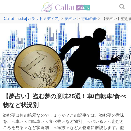
Callat media[カラットメディア]
>
夢占い
>
行動の夢
> 【夢占い】盗む
【夢占い】盗む夢の意味25選！車/自転車/食べ
物など状況別
盗む夢は何の暗示なのでしょうか？この記事では、盗む夢の意味
を、＜車＞＜自転車＞＜食べ物＞など物別、＜バレる＞＜盗むと
ころを見る＞など状況別、＜家族＞など人物別に解説します。盗