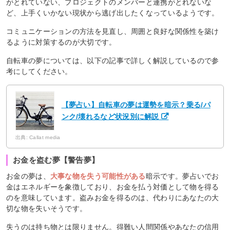
がとれていない、プロジェクトのメンバーと連携がとれないな
ど、上手くいかない現状から逃げ出したくなっているようです。
コミュニケーションの方法を見直し、周囲と良好な関係性を築け
るように対策するのが大切です。
自転車の夢については、以下の記事で詳しく解説しているので参
考にしてください。
【夢占い】自転車の夢は運勢を暗示？乗る/パ
ンク/壊れるなど状況別に解説
出典: Callat media
お金を盗む夢【警告夢】
お金の夢は、
大事な物を失う可能性がある
暗示です。夢占いでお
金はエネルギーを象徴しており、お金を払う対価として物を得る
のを意味しています。盗みお金を得るのは、代わりにあなたの大
切な物を失いそうです。
失うのは持ち物とは限りません。得難い人間関係やあなたの信用