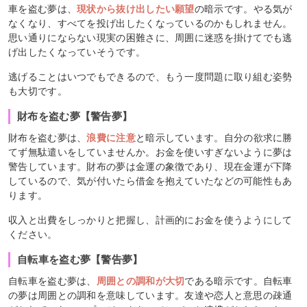
車を盗む夢は、
現状から抜け出したい願望
の暗示です。やる気が
なくなり、すべてを投げ出したくなっているのかもしれません。
思い通りにならない現実の困難さに、周囲に迷惑を掛けてでも逃
げ出したくなっていそうです。
逃げることはいつでもできるので、もう一度問題に取り組む姿勢
も大切です。
財布を盗む夢【警告夢】
財布を盗む夢は、
浪費に注意
と暗示しています。自分の欲求に勝
てず無駄遣いをしていませんか。お金を使いすぎないように夢は
警告しています。財布の夢は金運の象徴であり、現在金運が下降
しているので、気が付いたら借金を抱えていたなどの可能性もあ
ります。
収入と出費をしっかりと把握し、計画的にお金を使うようにして
ください。
自転車を盗む夢【警告夢】
自転車を盗む夢は、
周囲との調和が大切
である暗示です。自転車
の夢は周囲との調和を意味しています。友達や恋人と意思の疎通