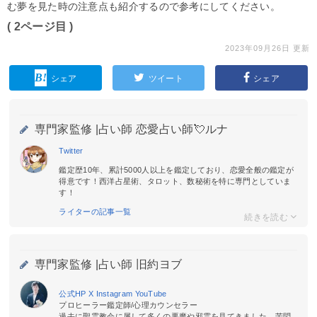
む夢を見た時の注意点も紹介するので参考にしてください。
( 2ページ目 )
2023年09月26日 更新
シェア
ツイート
シェア
専門家監修 |
占い師 恋愛占い師💘ルナ
Twitter
鑑定歴10年、累計5000人以上を鑑定しており、恋愛全般の鑑定が
得意です！西洋占星術、タロット、数秘術を特に専門としていま
す！
ライターの記事一覧
専門家監修 |
占い師 旧約ヨブ
公式HP
X
Instagram
YouTube
プロヒーラー鑑定師/心理カウンセラー
過去に聖霊教会に属して多くの悪魔や邪霊を見てきました。苦悶