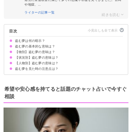
や地獄、...
ライターの記事一覧
目次
盗む夢は何の暗示？
盗む夢の基本的な意味は？
【物別】盗む夢の意味は？
①思い通りにいかない現状を暗示
②他人を羨む気持ちの暗示
状況によって意味が決まる
【状況別】盗む夢の意味は？
車を盗む夢【警告夢】
財布を盗む夢【警告夢】
自転車を盗む夢【警告夢】
お金を盗む夢【警告夢】
食べ物を盗む夢【警告夢】
靴を盗む夢【警告夢】
バイクを盗む夢【警告夢】
服を盗む夢【警告夢】
本を盗む夢【警告夢】
動物を盗む夢【警告夢】
宝石を盗む夢【吉夢】
情報を盗む夢【警告夢】
傘を盗む夢【警告夢】
【人物別】盗む夢の意味は？
盗みがバレる夢【警告夢】
盗むところを見る夢【警告夢】
盗みをして捕まる夢【警告夢】
盗みをするが返す夢【警告夢】
盗みをして逃げる夢【凶夢】
堂々と盗みをする夢【吉夢】
盗む夢を見た時の注意点は？
家族が盗む夢【警告夢】
友達が盗む夢【警告夢】
芸能人が盗む夢【警告夢】
知らない人が盗む夢【警告夢】
嫌いな人が盗む夢【吉夢】
好きな人が盗む夢【警告夢】
周囲に流されないように意識する
警告夢や凶夢の内容を人に話す
希望や安心感を持てると話題のチャット占いで今すぐ
相談