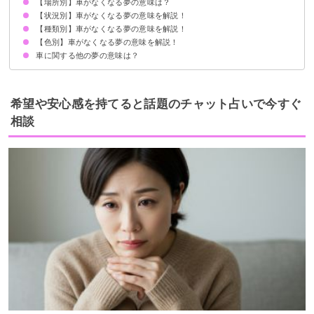
【場所別】車がなくなる夢の意味は？
車がなくなる夢はネガティブな心理状況を暗示
状況・印象によって夢の意味は変わる
【状況別】車がなくなる夢の意味を解説！
駐車場から車がなくなる夢【警告夢】
自宅の駐車場から車がなくなる夢【警告夢】
【種類別】車がなくなる夢の意味を解説！
車が盗まれてなくなる夢【凶夢】
駐車した車が見つからない夢【警告夢】
駐車場からレッカー移動されて車がなくなる夢【警告夢】
なくなった車が売られる夢【警告夢】
車が爆発してなくなる夢【警告夢】
【色別】車がなくなる夢の意味を解説！
高級車がなくなる夢【逆夢】
愛車がなくなる夢【凶夢】
中古車がなくなる夢【吉夢】
珍しい車がなくなる夢【警告夢】
車に関する他の夢の意味は？
赤い車がなくなる夢【警告夢】
青い車がなくなる夢【警告夢】
白い車がなくなる夢【警告夢】
黒い車がなくなる夢【警告夢】
ピンクの車がなくなる夢【凶夢】
駐車場で自分の車を探す夢【吉夢】
車のライトがつかない夢【凶夢】
車にたどり着けない夢【警告夢】
希望や安心感を持てると話題のチャット占いで今すぐ
相談