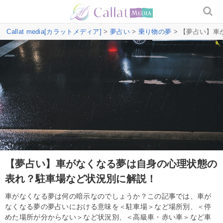
Callat media[カラットメディア]
>
夢占い
>
乗り物の夢
> 【夢占い】
【夢占い】車がなくなる夢は自身の心理状態の
表れ？駐車場など状況別に解説！
車がなくなる夢は何の暗示なのでしょうか？この記事では、車が
なくなる夢の夢占いにおける意味を＜駐車場＞など場所別、＜停
めた場所が分からない＞など状況別、＜高級車・赤い車＞など車