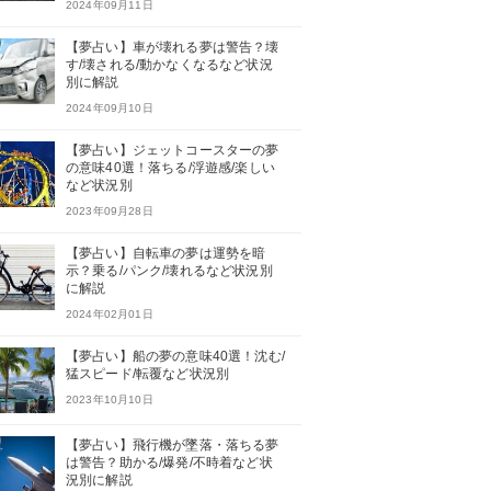
2024年09月11日
【夢占い】車が壊れる夢は警告？壊
す/壊される/動かなくなるなど状況
別に解説
2024年09月10日
【夢占い】ジェットコースターの夢
の意味40選！落ちる/浮遊感/楽しい
など状況別
2023年09月28日
【夢占い】自転車の夢は運勢を暗
示？乗る/パンク/壊れるなど状況別
に解説
2024年02月01日
【夢占い】船の夢の意味40選！沈む/
猛スピード/転覆など状況別
2023年10月10日
【夢占い】飛行機が墜落・落ちる夢
は警告？助かる/爆発/不時着など状
況別に解説