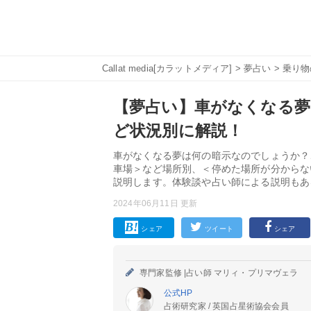
Callat media[カラットメディア]
>
夢占い
>
乗り物
【夢占い】車がなくなる夢
ど状況別に解説！
車がなくなる夢は何の暗示なのでしょうか？
車場＞など場所別、＜停めた場所が分からな
説明します。体験談や占い師による説明もあ
2024年06月11日 更新
シェア
ツイート
シェア
専門家監修 |
占い師 マリィ・プリマヴェラ
公式HP
占術研究家 / 英国占星術協会会員