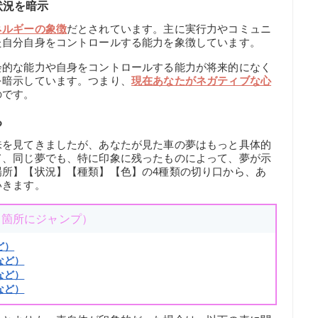
状況を暗示
ネルギーの象徴
だとされています。主に実行力やコミュニ
た自分自身をコントロールする能力を象徴しています。
会的な能力や自身をコントロールする能力が将来的になく
を暗示しています。つまり、
現在あなたがネガティブな心
のです。
る
味を見てきましたが、あなたが見た車の夢はもっと具体的
て、同じ夢でも、特に印象に残ったものによって、夢が示
場所】【状況】【種類】【色】の4種類の切り口から、あ
いきます。
当箇所にジャンプ）
ど）
など）
など）
など）