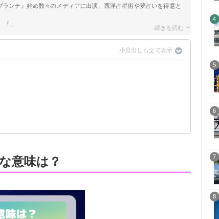
のブランチ』始め数々のメディアに出演。西洋占星術や夢占いを得意と
4
...
5
警告夢】
6
7
な意味は？
8