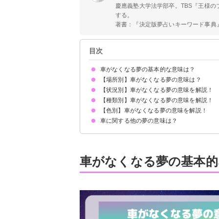
慶應義塾大学法学部卒。TBS『王様
する。
著書：『決定版夢占いキーワード事典』『
目次
車がなくなる夢の基本的な意味は？
【場所別】車がなくなる夢の意味は？
車がなくなる夢はネガティブな心理状況を暗示
状況・印象によって夢の意味は変わる
【状況別】車がなくなる夢の意味を解説！
駐車場から車がなくなる夢【警告夢】
自宅の駐車場から車がなくなる夢【警告夢】
【種類別】車がなくなる夢の意味を解説！
車が盗まれてなくなる夢【凶夢】
駐車した車が見つからない夢【警告夢】
駐車場からレッカー移動されて車がなくなる夢【
なくなった車が売られる夢【警告夢】
車が爆発してなくなる夢【警告夢】
【色別】車がなくなる夢の意味を解説！
高級車がなくなる夢【逆夢】
愛車がなくなる夢【凶夢】
中古車がなくなる夢【吉夢】
珍しい車がなくなる夢【警告夢】
車に関する他の夢の意味は？
赤い車がなくなる夢【警告夢】
青い車がなくなる夢【警告夢】
白い車がなくなる夢【警告夢】
黒い車がなくなる夢【警告夢】
ピンクの車がなくなる夢【凶夢】
駐車場で自分の車を探す夢【吉夢】
車のライトがつかない夢【凶夢】
車にたどり着けない夢【警告夢】
車がなくなる夢の基本的