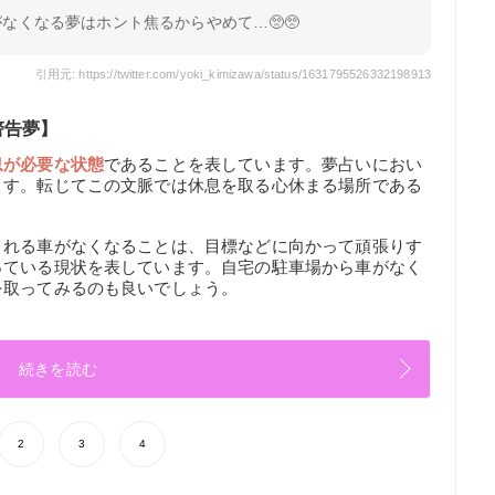
なくなる夢はホント焦るからやめて…🥺🥺
引用元: https://twitter.com/yoki_kimizawa/status/1631795526332198913
警告夢】
息が必要な状態
であることを表しています。夢占いにおい
ます。転じてこの文脈では休息を取る心休まる場所である
される車がなくなることは、目標などに向かって頑張りす
っている現状を表しています。自宅の駐車場から車がなく
を取ってみるのも良いでしょう。
続きを読む
2
3
4