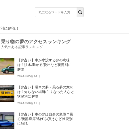
況別に解説！
乗り物の夢のアクセスランキング
人気のある記事ランキング
【夢占い】車が水没する夢の意味
は？洪水/助かる/脱出など状況別に
解説
2024年05月14日
【夢占い】電車の夢・乗る夢の意味
は？知らない場所/亡くなった人など
状況別に解説
2024年09月11日
【夢占い】車の夢は自身の象徴？乗
る/後部座席/逃げる/買うなど状況別
に解説