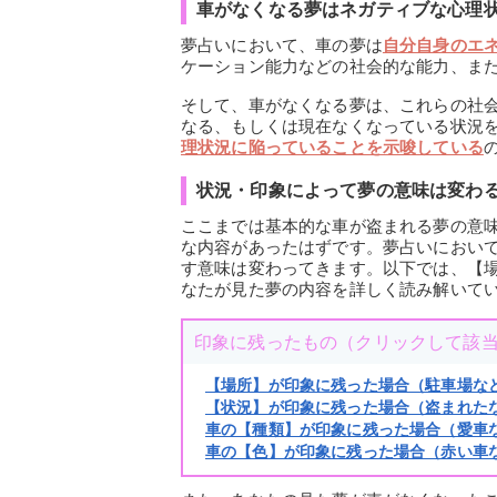
車がなくなる夢はネガティブな心理
夢占いにおいて、車の夢は
自分自身のエ
ケーション能力などの社会的な能力、ま
そして、車がなくなる夢は、これらの社
なる、もしくは現在なくなっている状況
理状況に陥っていることを示唆している
状況・印象によって夢の意味は変わ
ここまでは基本的な車が盗まれる夢の意
な内容があったはずです。夢占いにおい
す意味は変わってきます。以下では、【
なたが見た夢の内容を詳しく読み解いて
印象に残ったもの（クリックして該
【場所】が印象に残った場合（駐車場な
【状況】が印象に残った場合（盗まれた
車の【種類】が印象に残った場合（愛車
車の【色】が印象に残った場合（赤い車