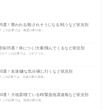
5選！襲われる/殺されそうになる/戦うなど状況別
この記事では、幽霊の夢の意...
味35選！体につく/大量/飛んでくるなど状況別
か？この記事では、ゴキブリの...
5選！友達/嫌な気分/家に行くなど状況別
この記事では、元彼の夢の意味...
0選！大地震/寝ている時/緊急地震速報など状況別
この記事では、地震の夢の意...