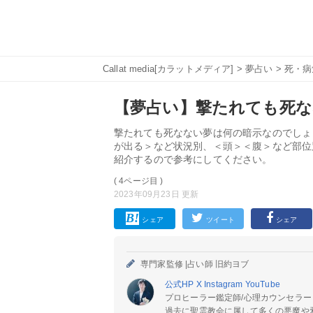
Callat media[カラットメディア]
>
夢占い
>
死・病
【夢占い】撃たれても死な
撃たれても死なない夢は何の暗示なのでしょ
が出る＞など状況別、＜頭＞＜腹＞など部位
紹介するので参考にしてください。
( 4ページ目 )
2023年09月23日 更新
シェア
ツイート
シェア
専門家監修 |
占い師 旧約ヨブ
公式HP
X
Instagram
YouTube
プロヒーラー鑑定師/心理カウンセラー
過去に聖霊教会に属して多くの悪魔や邪