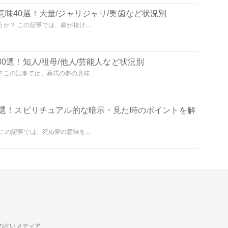
味40選！大量/ジャリジャリ/奥歯など状況別
？ この記事では、歯が抜け...
0選！知人/祖母/他人/芸能人など状況別
この記事では、葬式の夢の意味...
0選！スピリチュアル的な暗示・見た時のポイントを解
の記事では、死ぬ夢の意味を...
ための占いメディア」