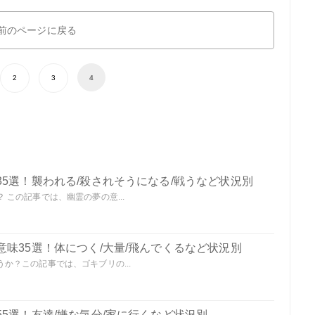
前のページに戻る
2
3
4
5選！襲われる/殺されそうになる/戦うなど状況別
この記事では、幽霊の夢の意...
味35選！体につく/大量/飛んでくるなど状況別
か？この記事では、ゴキブリの...
5選！友達/嫌な気分/家に行くなど状況別