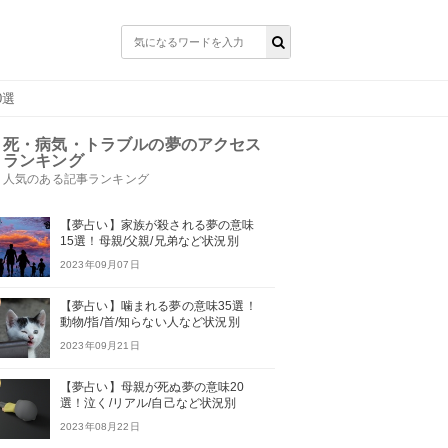
0選
死・病気・トラブルの夢のアクセス
ランキング
人気のある記事ランキング
【夢占い】家族が殺される夢の意味
15選！母親/父親/兄弟など状況別
2023年09月07日
【夢占い】噛まれる夢の意味35選！
動物/指/首/知らない人など状況別
2023年09月21日
【夢占い】母親が死ぬ夢の意味20
選！泣く/リアル/自己など状況別
2023年08月22日