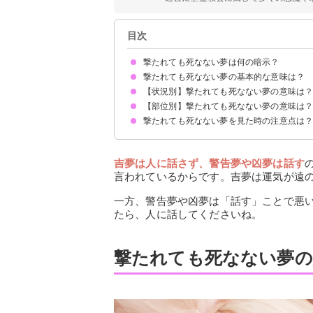
目次
撃たれても死なない夢は何の暗示？
撃たれても死なない夢の基本的な意味は？
【状況別】撃たれても死なない夢の意味は
状況が好転する暗示
状況によって意味が決まる
【部位別】撃たれても死なない夢の意味は
撃たれて血が出ても死なない夢【吉夢】
撃たれても痛くないし死なない夢【吉夢】
撃たれるが当たらないので死なない夢【吉夢】
撃たれるが逃げたので死なない夢【予知夢】
撃たれるが他人が当たり死なない夢【予知夢】
撃たれても死なない夢を見た時の注意点は
頭を撃たれても死なない夢【予知夢】
足を撃たれても死なない夢【予知夢】
手を撃たれても死なない夢【予知夢】
胸を撃たれても死なない夢【予知夢】
腹を撃たれても死なない夢【予知夢】
吉夢は人に話さず警告夢や凶夢は話す
吉夢は人に話さず、警告夢や凶夢は話す
言われているからです。吉夢は運気が遠
一方、警告夢や凶夢は「話す」ことで悪
たら、人に話してくださいね。
撃たれても死なない夢の