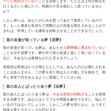
ージに気付けていない
ことを意味します。たとえば上司の助言を
口うるさいと感じたり、両親の小言を煩わしく思っていません
か？
しかし彼らは、あなたのためを思ってあえて発言しているので
す。もっと素直な気持ちで周囲の人の言葉を聞き入れることがで
きれば、停滞している運気を好転させることができるでしょう。
昔の友達が笑っている夢【逆夢】
昔の友達が笑っている夢は、あなたが
人間関係に恵まれていない
ことを示す逆夢です。夢の中で昔の友達と楽しく笑い合っている
ほど、今あなたは孤独なのだと言えるでしょう。
表面的な関係ばかりが増えたとしても、あなたの心が満たされる
ことはありません。この夢を見た時は人との接し方を改めて、相
手と本音で付き合えるように意識してくださいね。
昔の友人とばったり会う夢【吉夢】
昔の友人とばったり会う夢は、
今ある状況が好転する
ことを意味
する吉夢です。あなたはトラブルや問題を解決できずに、悩んで
いるのではないでしょうか。しかしこの夢を見たなら、もうすぐ
現状を変えるチャンスが訪れます。