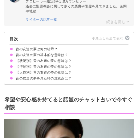
プロヒーラー鑑定師/心理カウンセラー
過去に聖霊教会に属して多くの悪魔や邪霊を見てきました。苦悶
や地獄、...
ライターの記事一覧
目次
昔の友達の夢は何の暗示？
昔の友達の夢の基本的な意味は？
【状況別】昔の友達の夢の意味は？
①ストレスやトラブルの暗示
②過去に戻りたい気持ちの暗示
何度も見る場合は運気が低下しているサイン
状況によって意味が決まる
【行動別】昔の友達の夢の意味は？
昔の友達がたくさん出てくる夢【警告夢】
昔の友達に会う夢【吉夢】
昔の友達にいじめられる夢【警告夢】
昔の友達が妊娠する夢【吉夢】
昔の友達に嫌われる夢【警告夢】
昔の友達から連絡が来る夢【吉夢】
昔の友達が死ぬ夢【吉夢】
昔の友達から仲間外れにされる夢【警告夢】
昔の友達が泣いてる夢【警告夢】
昔の友達に悪口を言われる夢【警告夢】
昔の友達が怪我している夢【警告夢】
昔の友達が病気になる夢【警告夢】
昔の友達と仲良くなる夢【吉夢】
昔の友達が何回も出てくる夢【警告夢】
昔の友達が笑っている夢【逆夢】
昔の友人とばったり会う夢【吉夢】
【人物別】昔の友達の夢の意味は？
昔の友達と喧嘩する夢【吉夢】
昔の友達と付き合う夢【警告夢】
昔の友達と結婚する夢【吉夢】
昔の友達をハグする夢【吉夢】
昔の友達と食事する夢【吉夢】
昔の友達とデートする夢【吉夢】
昔の友達と結婚式で再会する夢【吉夢】
昔の友達と旅行する夢【吉夢】
昔の友達と写真を撮る夢【警告夢】
昔の友達を無視する夢【警告夢】
昔の友達に連絡する夢【吉夢】
昔の友達に告白する【警告夢】
昔の友達と遊ぶ夢【吉夢】
昔の友達の夢を見た時の注意点は？
同性の昔の友達の夢【警告夢】
異性の昔の友達の夢【吉夢】
疎遠になった昔の友達の夢【吉夢】
昔の親友の夢【警告夢】
中学時代の昔の友達の夢【吉夢】
大学時代の昔の友達の夢【警告夢】
十分な休息を取る
吉夢なら話さず警告夢や凶夢は人に話す
希望や安心感を持てると話題のチャット占いで今すぐ
相談