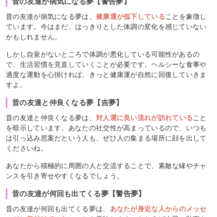
昔の友達が病気になる夢【警告夢】
昔の友達が病気になる夢は、
健康運が低下している
ことを象徴し
ています。今はまだ、はっきりとした体調の変化を感じていない
かもしれません。
しかし自覚がないところで体調が悪化している可能性があるの
で、生活習慣を見直していくことが必要です。ヘルシーな食事や
適度な運動を心掛ければ、きっと健康運が自然に回復していきま
すよ。
昔の友達と仲良くなる夢【吉夢】
昔の友達と仲良くなる夢は、
対人運に良い流れが訪れている
こと
を暗示しています。あなたの社交性が高まっているので、いつも
は引っ込み思案だという人も、ぜひ人の集まる場所に顔を出して
くださいね。
あなたから積極的に周囲の人と交流することで、素敵な縁やチャ
ンスを引き寄せやすくなるでしょう。
昔の友達が何回も出てくる夢【警告夢】
昔の友達が何回も出てくる夢は、
あなたが身近な人からのメッセ