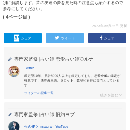
別に解説します。昔の友達の夢を見た時の注意点も紹介するので
参考にしてください。
( 4ページ目 )
2023年09月26日 更新
シェア
ツイート
シェア
専門家監修 |
占い師 恋愛占い師💘ルナ
Twitter
鑑定歴10年、累計5000人以上を鑑定しており、恋愛全般の鑑定が
得意です！西洋占星術、タロット、数秘術を特に専門としていま
す！
ライターの記事一覧
専門家監修 |
占い師 旧約ヨブ
公式HP
X
Instagram
YouTube