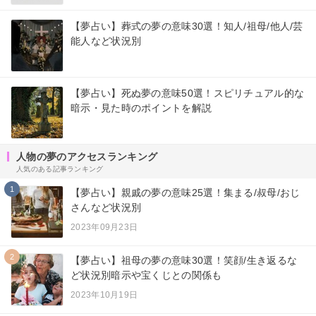
【夢占い】葬式の夢の意味30選！知人/祖母/他人/芸
能人など状況別
【夢占い】死ぬ夢の意味50選！スピリチュアル的な
暗示・見た時のポイントを解説
人物の夢のアクセスランキング
人気のある記事ランキング
1
【夢占い】親戚の夢の意味25選！集まる/叔母/おじ
さんなど状況別
2023年09月23日
2
【夢占い】祖母の夢の意味30選！笑顔/生き返るな
ど状況別暗示や宝くじとの関係も
2023年10月19日