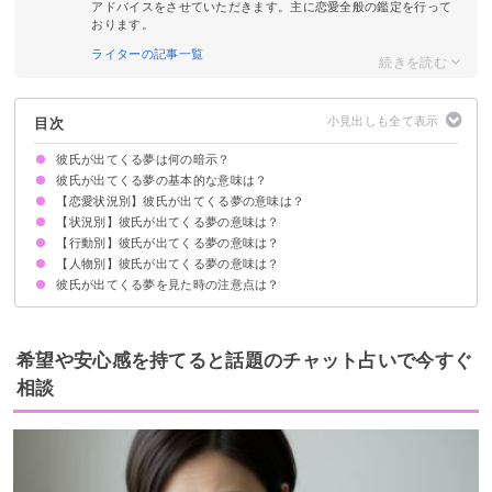
アドバイスをさせていただきます。主に恋愛全般の鑑定を行って
おります。
ライターの記事一覧
目次
彼氏が出てくる夢は何の暗示？
彼氏が出てくる夢の基本的な意味は？
【恋愛状況別】彼氏が出てくる夢の意味は？
現状の彼氏との関係性を暗示
状況によって意味が決まる
【状況別】彼氏が出てくる夢の意味は？
彼氏とデートする夢【警告夢】
彼氏ができる夢【吉夢】
彼氏に振られる夢【逆夢・吉夢・警告夢】
彼氏と別れる夢【警告夢】
彼氏が浮気する夢【警告夢】
彼氏が他の女と仲良くする夢【逆夢・吉夢】
彼氏とセックスする夢【警告夢・願望夢】
彼氏とキスする夢【警告夢】
彼氏にプロポーズされる夢【願望夢】
彼氏と結婚する夢【願望夢・吉夢・警告夢】
彼氏に甘える夢【願望夢】
彼氏に会えない夢【警告夢】
彼氏と仲直りする夢【吉夢・警告夢】
彼氏とイチャイチャする夢【警告夢】
彼氏と遠距離恋愛になる夢【吉夢】
彼氏とラブラブな夢【凶夢・逆夢】
【行動別】彼氏が出てくる夢の意味は？
彼氏と喧嘩する夢【逆夢・吉夢】
彼氏に怒られる夢【警告夢・願望夢】
彼氏が死ぬ夢【吉夢・警告夢】
彼氏が冷たい夢【警告夢】
彼氏を取られる夢【警告夢】
知らない人が彼氏の夢【吉夢・警告夢】
彼氏が怪我をする夢【逆夢・吉夢】
彼氏が泣いている夢【吉夢・警告夢】
彼氏が笑っている夢【警告夢・逆夢】
彼氏が芸能人になった夢【警告夢】
彼氏に無視される夢【逆夢・吉夢】
彼氏が刺される夢【吉夢】
彼氏が病気になる夢【警告夢】
彼氏に追いかけられる夢【願望夢】
彼氏が家に来る夢【吉夢・願望夢】
彼氏がいなくなる夢【警告夢】
【人物別】彼氏が出てくる夢の意味は？
彼氏を探す夢【警告夢】
彼氏と電話する夢【警告夢・願望夢】
彼氏とメールする夢【警告夢・願望夢】
彼氏と逃げる夢【警告夢】
彼氏を殺す夢【凶夢・警告夢】
彼氏と旅行に行く夢【吉夢・警告夢】
彼氏に怒る夢【逆夢・吉夢】
彼氏にプロポーズする夢【願望夢】
彼氏と赤ちゃんをあやす夢【吉夢】
彼氏が出てくる夢を見た時の注意点は？
彼氏の元カノが出てくる夢【警告夢】
彼氏の家族が出てくる夢【吉夢】
元彼が出てくる夢【願望夢・警告夢】
彼氏の子供が出てくる夢【吉夢】
吉夢なら話さず警告夢や凶夢は人に話す
希望や安心感を持てると話題のチャット占いで今すぐ
相談