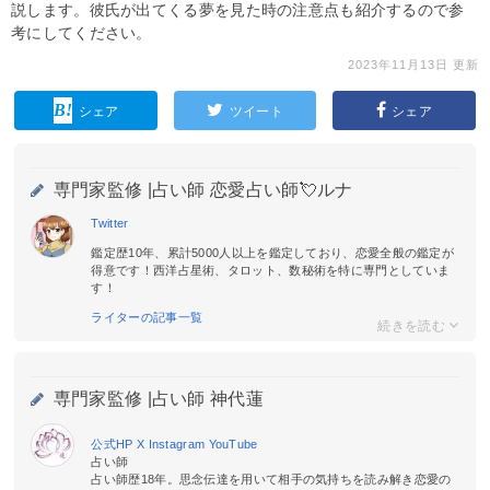
説します。彼氏が出てくる夢を見た時の注意点も紹介するので参
考にしてください。
2023年11月13日 更新
シェア
ツイート
シェア
専門家監修 |
占い師 恋愛占い師💘ルナ
Twitter
鑑定歴10年、累計5000人以上を鑑定しており、恋愛全般の鑑定が
得意です！西洋占星術、タロット、数秘術を特に専門としていま
す！
ライターの記事一覧
専門家監修 |
占い師 神代蓮
公式HP
X
Instagram
YouTube
占い師
占い師歴18年。思念伝達を用いて相手の気持ちを読み解き恋愛の