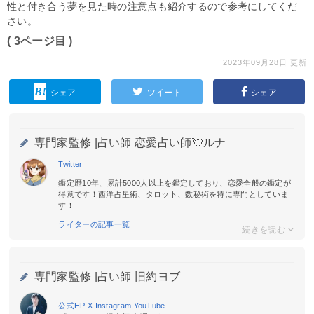
性と付き合う夢を見た時の注意点も紹介するので参考にしてくだ
さい。
( 3ページ目 )
2023年09月28日 更新
シェア
ツイート
シェア
専門家監修 |
占い師 恋愛占い師💘ルナ
Twitter
鑑定歴10年、累計5000人以上を鑑定しており、恋愛全般の鑑定が
得意です！西洋占星術、タロット、数秘術を特に専門としていま
す！
ライターの記事一覧
専門家監修 |
占い師 旧約ヨブ
公式HP
X
Instagram
YouTube