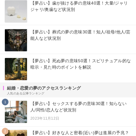
【夢占い】歯が抜ける夢の意味40選！大量/ジャリ
ジャリ/奥歯など状況別
【夢占い】葬式の夢の意味30選！知人/祖母/他人/芸
能人など状況別
【夢占い】死ぬ夢の意味50選！スピリチュアル的な
暗示・見た時のポイントを解説
結婚・恋愛の夢のアクセスランキング
人気のある記事ランキング
1
【夢占い】セックスする夢の意味30選！知らない
人/同性/恋人など状況別
2023年11月12日
2
【夢占い】好きな人と密着(近い)夢は進展の予兆？