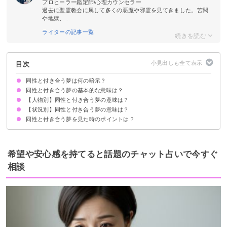
プロヒーラー鑑定師/心理カウンセラー
過去に聖霊教会に属して多くの悪魔や邪霊を見てきました。苦悶
や地獄、...
ライターの記事一覧
目次
同性と付き合う夢は何の暗示？
同性と付き合う夢の基本的な意味は？
【人物別】同性と付き合う夢の意味は？
対人運・恋愛運の上昇を暗示
状況によって意味が決まる
【状況別】同性と付き合う夢の意味は？
知らない同性と付き合う夢【吉夢】
同性の友達と付き合う夢【吉夢】
同性の芸能人と付き合う夢【吉夢】
同性の年上の人と付き合う夢【吉夢】
同性と付き合う夢を見た時のポイントは？
同性と付き合って別れる夢【警告夢】
恋人がいるのに同性と付き合う夢【吉夢】
同性と付き合ってイチャイチャする夢【警告夢】
同性と付き合って喧嘩する夢【吉夢】
恋愛や人脈拡大に積極的になってみる
吉夢なら話さず警告夢や凶夢は人に話す
希望や安心感を持てると話題のチャット占いで今すぐ
相談