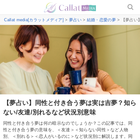
Callat media[カラットメディア]
>
夢占い
>
結婚・恋愛の夢
> 【夢占い
【夢占い】同性と付き合う夢は実は吉夢？知ら
ない/友達/別れるなど状況別意味
同性と付き合う夢は何の暗示なのでしょうか？この記事では、同
性と付き合う夢の意味を、＜友達＞＜知らない同性＞など人物
別、＜別れる＞＜恋人がいるのに＞など状況別に解説します。同