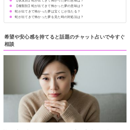
【状況別】蛇が出てきて怖かった夢の意味は？
ストレスが溜まっている暗示
状況/蛇の種類で意味が決まる
【種類別】蛇が出てきて怖かった夢の意味は？
蛇から逃げて怖かった夢【警告夢】
蛇が家の中にいて怖かった夢【警告夢】
蛇に追いかけられて怖かった夢【警告夢】
蛇に襲われて怖かった夢【凶夢】
蛇がうじゃうじゃいて怖かった夢【凶夢】
蛇に噛まれて怖かった夢【警告】
蛇が不気味な雰囲気で怖かった夢【凶夢】
蛇に殺されて怖かった夢【凶夢】
蛇が生き返って怖かった夢【凶夢】
蛇が出てきて怖かった夢は宝くじが当たる？
大蛇が出てきて怖かった夢【凶夢】
小さい蛇が出てきて怖かった夢【警告夢】
黒い蛇が出てきて怖かった夢【警告夢】
赤い蛇が出てきて怖かった夢【凶夢】
白蛇が出てきて怖かった夢【凶夢】
まだら模様の蛇が出てきて怖かった夢【凶夢】
緑色の蛇が出てきて怖かった夢【凶夢】
蛇が出てきて怖かった夢を見た時の対処法は？
警告夢や凶夢の内容を人に話す
十分な休息を取る
希望や安心感を持てると話題のチャット占いで今すぐ
相談