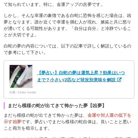
て知られています。特に、金運アップの吉夢です。
しかし、そんな幸運の象徴である白蛇に恐怖を感じた場合は、凶
夢となります。誰か近くで幸運を掴む人が現れ、嫉妬と共に怒り
が湧いてくる可能性があります。「自分は自分」と冷静でいるこ
とが大切ですよ。
白蛇の夢の内容については、以下の記事で詳しく解説しているの
で参考にして下さい。
【夢占い】白蛇の夢は運気上昇？効果はいつ
まで？小さい/2匹など状況別意味を解説
出典: Callat media
まだら模様の蛇が出てきて怖かった夢【凶夢】
まだら模様の蛇が出てきて怖かった夢は、
金運や対人運の低下を
示す凶夢
です。夢占いでまだら模様の蛇自体は、良いことと悪い
こと両方を暗示します。