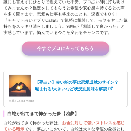
誰にも言えずにひとりで抱えていた不安、プロ占い師に打ち明け
てみませんか？鑑定をしてもらうと希望や安心感を持てるとの声
を多く聞きます。恋愛も仕事も将来のことも、深夜でもOK！
『チャット占いアプリCallat』で気軽に相談して、モヤモヤした気
持ちをスッキリ晴らしましょう。98%が『相談して良かった』と
実感しています。悩んでいる今こそ変わるチャンスです。
今すぐプロに占ってもらう
【夢占い】赤い蛇の夢は恋愛成就のサイン？
噛まれる/大きいなど状況別意味を解説
出典: Callat media
白蛇が出てきて怖かった夢【凶夢】
白蛇が出てきて怖かった夢は、
お金に対して強いストレスを感じ
ている暗示
です。夢占いにおいて、白蛇は大きな幸運の象徴とし