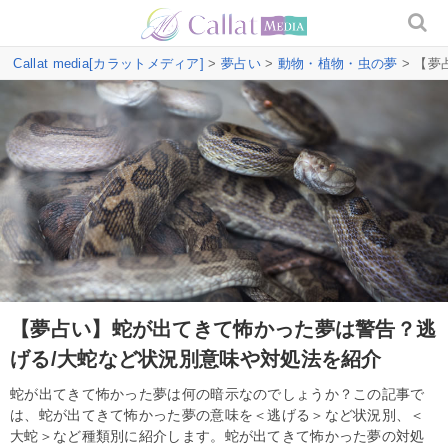
Callat media[カラットメディア]
>
夢占い
>
動物・植物・虫の夢
> 【
【夢占い】蛇が出てきて怖かった夢は警告？逃
げる/大蛇など状況別意味や対処法を紹介
蛇が出てきて怖かった夢は何の暗示なのでしょうか？この記事で
は、蛇が出てきて怖かった夢の意味を＜逃げる＞など状況別、＜
大蛇＞など種類別に紹介します。蛇が出てきて怖かった夢の対処