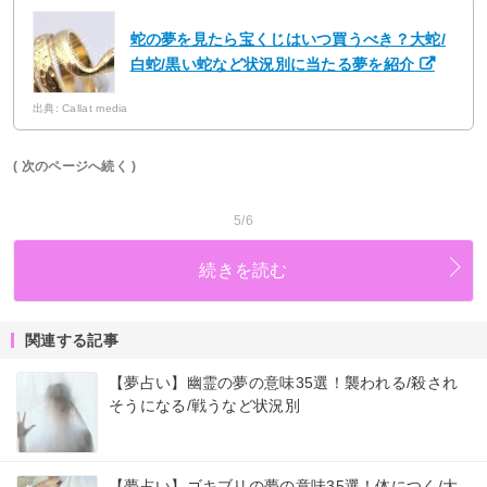
蛇の夢を見たら宝くじはいつ買うべき？大蛇/
白蛇/黒い蛇など状況別に当たる夢を紹介
出典: Callat media
( 次のページへ続く )
5/6
続きを読む
関連する記事
【夢占い】幽霊の夢の意味35選！襲われる/殺され
そうになる/戦うなど状況別
【夢占い】ゴキブリの夢の意味35選！体につく/大