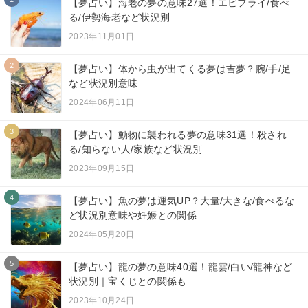
【夢占い】海老の夢の意味27選！エビフライ/食べ
る/伊勢海老など状況別
2023年11月01日
2
【夢占い】体から虫が出てくる夢は吉夢？腕/手/足
など状況別意味
2024年06月11日
3
【夢占い】動物に襲われる夢の意味31選！殺され
る/知らない人/家族など状況別
2023年09月15日
4
【夢占い】魚の夢は運気UP？大量/大きな/食べるな
ど状況別意味や妊娠との関係
2024年05月20日
5
【夢占い】龍の夢の意味40選！龍雲/白い/龍神など
状況別｜宝くじとの関係も
2023年10月24日