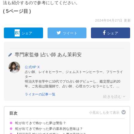
法も紹介するので参考にしてください。
( 5ページ目 )
2024年04月27日 更新
シェア
ツイート
シェア
専門家監修 |
占い師 あん茉莉安
公式HP
X
占い師、レイキヒーラー、ジェムストーンヒーラー、フリーライ
ター
明治大学在学中に10代でプロ占い師デビューし、鑑定歴は約20
年。ご先祖は陰陽師で、占い師、心理カウンセラーとして、...
ライターの記事一覧
目次
蛇が出てきて怖かった夢は警告？
蛇が出てきて怖かった夢の基本的な意味は？