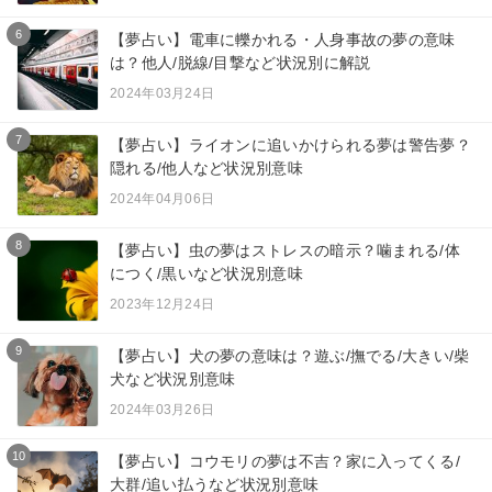
6
【夢占い】電車に轢かれる・人身事故の夢の意味
は？他人/脱線/目撃など状況別に解説
2024年03月24日
7
【夢占い】ライオンに追いかけられる夢は警告夢？
隠れる/他人など状況別意味
2024年04月06日
8
【夢占い】虫の夢はストレスの暗示？噛まれる/体
につく/黒いなど状況別意味
2023年12月24日
9
【夢占い】犬の夢の意味は？遊ぶ/撫でる/大きい/柴
犬など状況別意味
2024年03月26日
10
【夢占い】コウモリの夢は不吉？家に入ってくる/
大群/追い払うなど状況別意味