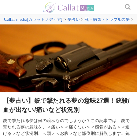
Callat media[カラットメディア]
>
夢占い
>
死・病気・トラブルの夢
>
【夢占い】銃で撃たれる夢の意味27選！銃殺/
血が出ない/痛いなど状況別
銃で撃たれる夢は何の暗示なのでしょうか？この記事では、銃で
撃たれる夢の意味を、＜痛い＞＜痛くない＞＜感覚がある＞＜逃
げる＞など状況別、＜頭＞＜お腹＞など部位別に解説します。銃