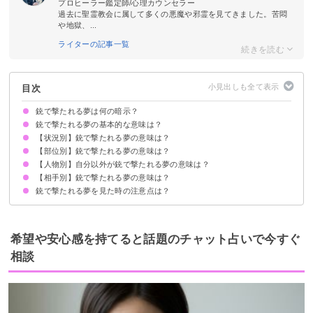
プロヒーラー鑑定師/心理カウンセラー
過去に聖霊教会に属して多くの悪魔や邪霊を見てきました。苦悶
や地獄、...
ライターの記事一覧
目次
銃で撃たれる夢は何の暗示？
銃で撃たれる夢の基本的な意味は？
【状況別】銃で撃たれる夢の意味は？
①欲求不満の暗示
②不安を感じている暗示
状況によって意味が決まる
【部位別】銃で撃たれる夢の意味は？
銃で撃たれて殺される夢【吉夢】
銃で撃たれて血が出ない夢【凶夢】
銃で撃たれて痛い夢【警告夢】
銃で撃たれても痛くない夢【凶夢】
銃で撃たれて死なない夢【吉夢】
銃で撃たれそうになる夢【凶夢】
銃で撃たれる感覚がある夢【警告夢】
銃で撃たれて逃げる夢【警告夢】
銃で撃たれるが当たらない夢【警告夢】
【人物別】自分以外が銃で撃たれる夢の意味は？
頭を銃で撃たれる夢【警告夢】
お腹を銃で撃たれる夢【凶夢】
脇腹を銃で撃たれる夢【警告夢】
足を銃で撃たれる夢【凶夢】
背中を銃で撃たれる夢【予知夢】
手を銃で撃たれる夢【凶夢】
胸を銃で撃たれる夢【警告夢】
肩を銃で撃たれる夢【凶夢】
【相手別】銃で撃たれる夢の意味は？
友達が銃で撃たれる夢【吉夢】
恋人が銃で撃たれる夢【吉夢】
知らない人が銃で撃たれる夢【吉夢】
両親が銃で撃たれる夢【吉夢】
芸能人が銃で撃たれる夢【警告夢】
銃で撃たれる夢を見た時の注意点は？
知らない人に銃で撃たれる夢【予知夢】
親に銃で撃たれる夢【警告夢】
友達に銃で撃たれる夢【凶夢】
異性に銃で撃たれる夢【警告夢】
子供に銃で撃たれる夢【警告夢】
恋人に撃たれる夢【吉夢】
欲求不満によるトラブルに注意する
警告夢や凶夢の内容を人に話す
希望や安心感を持てると話題のチャット占いで今すぐ
相談