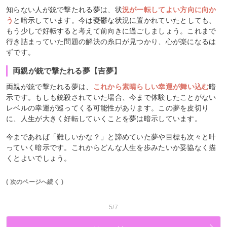
知らない人が銃で撃たれる夢は、状
況が一転してよい方向に向か
う
と暗示しています。今は憂鬱な状況に置かれていたとしても、
もう少しで好転すると考えて前向きに過ごしましょう。これまで
行き詰まっていた問題の解決の糸口が見つかり、心が楽になるは
ずです。
両親が銃で撃たれる夢【吉夢】
両親が銃で撃たれる夢は、
これから素晴らしい幸運が舞い込む
暗
示です。もしも銃殺されていた場合、今まで体験したことがない
レベルの幸運が巡ってくる可能性があります。この夢を皮切り
に、人生が大きく好転していくことを夢は暗示しています。
今まであれば「難しいかな？」と諦めていた夢や目標も次々と叶
っていく暗示です。これからどんな人生を歩みたいか妥協なく描
くとよいでしょう。
( 次のページへ続く )
5/7