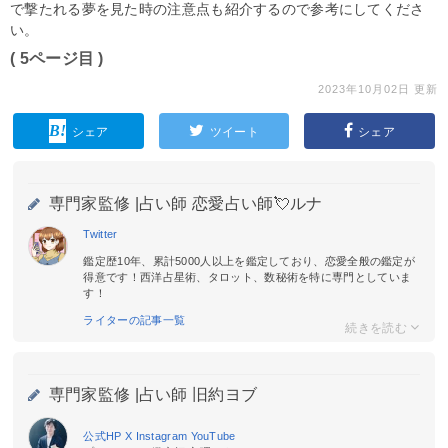
で撃たれる夢を見た時の注意点も紹介するので参考にしてくださ
い。
( 5ページ目 )
2023年10月02日 更新
シェア
ツイート
シェア
専門家監修 |
占い師 恋愛占い師💘ルナ
Twitter
鑑定歴10年、累計5000人以上を鑑定しており、恋愛全般の鑑定が
得意です！西洋占星術、タロット、数秘術を特に専門としていま
す！
ライターの記事一覧
専門家監修 |
占い師 旧約ヨブ
公式HP
X
Instagram
YouTube