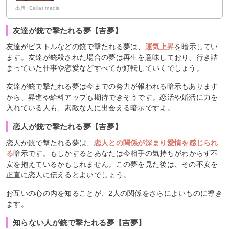
出典: Callat media
友達が銃で撃たれる夢【吉夢】
友達がピストルなどの銃で撃たれる夢は、
運気上昇
を暗示してい
ます。友達が銃殺された場合の夢は再生を意味しており、行き詰
まっていた仕事や恋愛などすべてが好転していくでしょう。
友達が銃で撃たれる夢は今までの努力が報われる暗示もあります
から、昇進や給料アップも期待できそうです。恋活や婚活に力を
入れている人も、素敵な人に出会える暗示ですよ。
恋人が銃で撃たれる夢【吉夢】
恋人が銃で撃たれる夢は、
恋人との関係が深まり愛情を感じられ
る
暗示です。もしかするとあなたは今相手の気持ちがわからず不
安を抱えているかもしれません。この夢を見た後は、その不安を
正直に恋人に伝えるとよいでしょう。
お互いの心の内を知ることが、2人の関係をさらによいものに導き
ます。
知らない人が銃で撃たれる夢【吉夢】