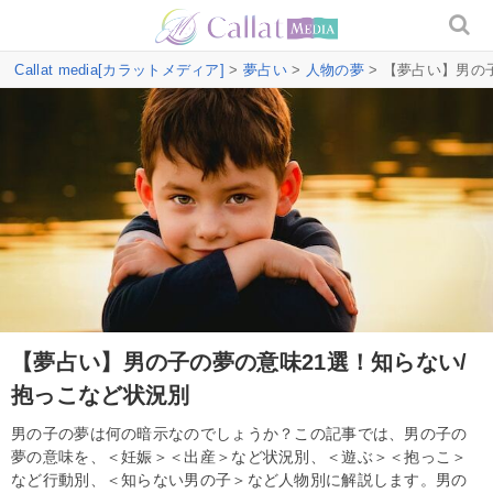
Callat media[カラットメディア]
>
夢占い
>
人物の夢
> 【夢占い】男の
【夢占い】男の子の夢の意味21選！知らない/
抱っこなど状況別
男の子の夢は何の暗示なのでしょうか？この記事では、男の子の
夢の意味を、＜妊娠＞＜出産＞など状況別、＜遊ぶ＞＜抱っこ＞
など行動別、＜知らない男の子＞など人物別に解説します。男の