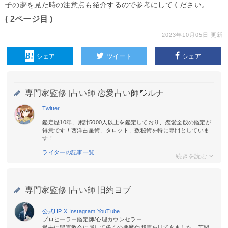
子の夢を見た時の注意点も紹介するので参考にしてください。
( 2ページ目 )
2023年10月05日 更新
シェア
ツイート
シェア
専門家監修 |
占い師 恋愛占い師💘ルナ
Twitter
鑑定歴10年、累計5000人以上を鑑定しており、恋愛全般の鑑定が
得意です！西洋占星術、タロット、数秘術を特に専門としていま
す！
ライターの記事一覧
専門家監修 |
占い師 旧約ヨブ
公式HP
X
Instagram
YouTube
プロヒーラー鑑定師/心理カウンセラー
過去に聖霊教会に属して多くの悪魔や邪霊を見てきました。苦悶