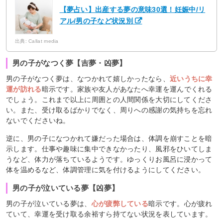
【夢占い】出産する夢の意味30選！妊娠中/リ
アル/男の子など状況別
出典: Callat media
男の子がなつく夢【吉夢・凶夢】
男の子がなつく夢は、なつかれて嬉しかったなら、
近いうちに幸
運が訪れる
暗示です。家族や友人があなたへ幸運を運んでくれる
でしょう。これまで以上に周囲との人間関係を大切にしてくださ
い。また、受け取るばかりでなく、周りへの感謝の気持ちを忘れ
ないでくださいね。
逆に、男の子になつかれて嫌だった場合は、体調を崩すことを暗
示します。仕事や趣味に集中できなかったり、風邪をひいてしま
うなど、体力が落ちているようです。ゆっくりお風呂に浸かって
体を温めるなど、体調管理に気を付けるようにしてください。
男の子が泣いている夢【凶夢】
男の子が泣いている夢は、
心が疲弊している
暗示です。心が疲れ
ていて、幸運を受け取る余裕すら持てない状況を表しています。