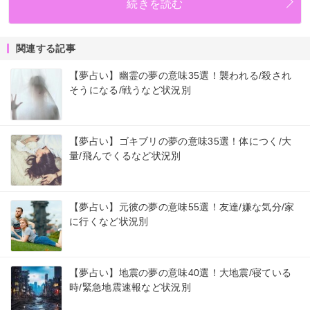
続きを読む
関連する記事
【夢占い】幽霊の夢の意味35選！襲われる/殺され
そうになる/戦うなど状況別
【夢占い】ゴキブリの夢の意味35選！体につく/大
量/飛んでくるなど状況別
【夢占い】元彼の夢の意味55選！友達/嫌な気分/家
に行くなど状況別
【夢占い】地震の夢の意味40選！大地震/寝ている
時/緊急地震速報など状況別