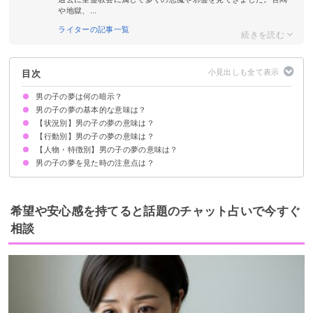
や地獄、...
ライターの記事一覧
目次
男の子の夢は何の暗示？
男の子の夢の基本的な意味は？
【状況別】男の子の夢の意味は？
①純粋さの象徴
②エネルギッシュである暗示
状況によって意味が決まる
【行動別】男の子の夢の意味は？
男の子を妊娠する夢【吉夢】
男の子を出産する夢【吉夢・凶夢】
男の子がなつく夢【吉夢・凶夢】
男の子が泣いている夢【凶夢】
男の子の子どもがいる夢【吉夢・願望夢】
男の子がたくさん出くる夢【吉夢】
男の子が叫ぶ夢【凶夢】
男の子に告白される夢【願望夢】
男の子がいたずらしている夢【吉夢】
【人物・特徴別】男の子の夢の意味は？
男の子と話す夢【願望夢】
男の子を抱っこする夢【吉夢】
男の子を助ける夢【吉夢】
男の子と遊ぶ夢【吉夢】
男の子の名前を呼ぶ夢【警告夢】
男の子の名前を考える夢【吉夢】
男の子とキスする夢【吉夢】
男の子と手をつなぐ夢【吉夢】
男の子の夢を見た時の注意点は？
知らない男の子の夢【吉夢】
男の子の赤ちゃんの夢【吉夢・警告夢】
小さい男の子の夢【吉夢】
座敷童の男の子の夢【吉夢】
積極的に新しいことに挑戦する
吉夢なら話さず警告夢や凶夢は人に話す
希望や安心感を持てると話題のチャット占いで今すぐ
相談