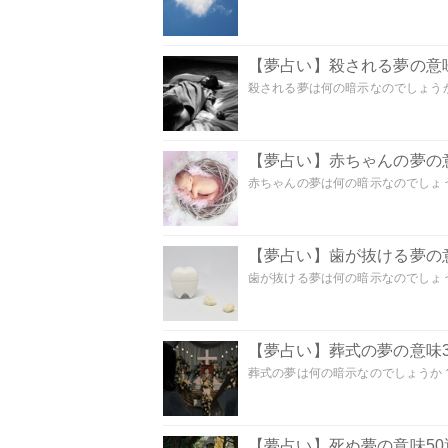
【夢占い】殺される夢の意味
殺される夢は何の暗示なのでしょうか
【夢占い】赤ちゃんの夢の意
赤ちゃんの夢は何の暗示なのでしょうか
【夢占い】歯が抜ける夢の意
歯が抜ける夢は何の暗示なのでしょうか
【夢占い】葬式の夢の意味3
葬式の夢は何の暗示なのでしょうか？
【夢占い】死ぬ夢の意味5