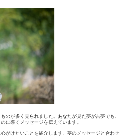
るものが多く見られました。あなたが見た夢が吉夢でも、
ものに導くメッセージを伝えています。
に心がけたいことを紹介します。夢のメッセージと合わせ