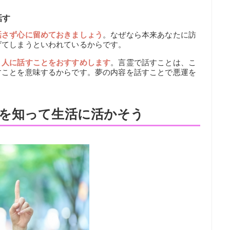
話す
話さず心に留めておきましょう
。なぜなら本来あなたに訪
げてしまうといわれているからです。
、人に話すことをおすすめします
。言霊で話すことは、こ
すことを意味するからです。夢の内容を話すことで悪運を
を知って生活に活かそう