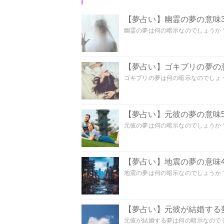
【夢占い】幽霊の夢の意味3
幽霊の夢は何の暗示なのでしょうか？ 
【夢占い】ゴキブリの夢の意
ゴキブリの夢は何の暗示なのでしょう
【夢占い】元彼の夢の意味5
元彼の夢は何の暗示なのでしょうか？
【夢占い】地震の夢の意味4
地震の夢は何の暗示なのでしょうか？ 
【夢占い】元彼が結婚する
元彼が結婚する夢は何の暗示なのでしょ