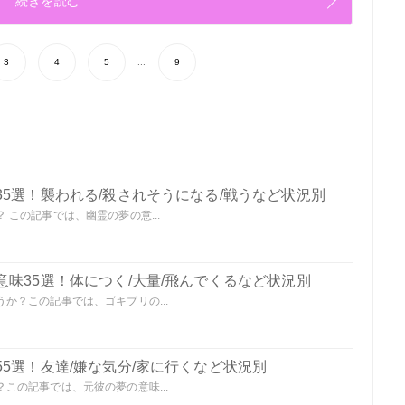
続きを読む
3
4
5
...
9
5選！襲われる/殺されそうになる/戦うなど状況別
この記事では、幽霊の夢の意...
味35選！体につく/大量/飛んでくるなど状況別
か？この記事では、ゴキブリの...
5選！友達/嫌な気分/家に行くなど状況別
この記事では、元彼の夢の意味...