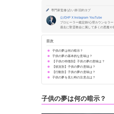
専門家監修 |
占い師 旧約ヨブ
公式HP
X
Instagram
YouTube
プロヒーラー鑑定師/心理カウンセラー
過去に聖霊教会に属して多くの悪魔や邪
目次
子供の夢は何の暗示？
子供の夢の基本的な意味は？
【子供の特徴別】子供の夢の意味は？
①純粋な心の暗示
②予測不能なトラブルが訪れる暗示
状況によって意味が決まる
【状況別】子供の夢の意味は？
自分の子供の夢【警告夢】
友達の子供の夢【願望夢】
知らない子供の夢【願望夢】
男の子の夢【吉夢】
女の子の夢【願望夢】
小さい子供の夢【願望夢】
迷子の子供の夢【警告夢】
【行動別】子供の夢の意味は？
子供が死ぬ夢【吉夢】
子供が殺される夢【吉夢】
子供が怪我をする夢【凶夢】
子供がいなくなる夢【警告夢】
子供が泣く夢【警告夢】
子供が忘れる夢【予知夢】
子供が成長する夢【予知夢】
子供がたくさん出てくる夢【吉夢】
子供がいないのに子供がいる夢【吉夢】
子供が懐いてくる夢【吉夢】
子供が笑う夢【吉夢】
子供が溺れる夢【警告夢】
子供が事故に遭う夢【警告夢】
子供が寝る夢【吉夢】
子供が腹を立てている夢【警告夢】
子供が空を飛ぶ夢【吉夢】
子供がどこかに落ちる夢【凶夢】
子供の夢を見た時の注意点は？
子供を出産する夢【吉夢】
子供を育てる夢【吉夢】
子供と遊ぶ夢【吉夢】
子供を助ける夢【願望夢】
子供を叱る夢【警告夢】
子供を抱っこする夢【願望夢】
子供と話す夢【予知夢】
子供を叩く夢【警告夢】
子供を守る夢【願望夢】
子供と喧嘩する夢【警告夢】
子供と手をつなぐ夢【吉夢】
子供を置いてきてしまう夢【警告夢】
子供を追いかける夢【警告夢】
子供を預かる夢【凶夢】
子供を抱きしめる夢【願望夢】
子供を探す夢【願望夢】
十分な休息を取る
吉夢なら話さず警告夢や凶夢は人に話す
子供の夢は何の暗示？