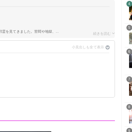
4
5
霊を見てきました。苦悶や地獄、...
6
7
8
9