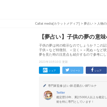
Callat media[カラットメディア]
>
夢占い
>
人物の
【夢占い】子供の夢の意味4
子供の夢は何の暗示なのでしょうか？この記
子供＞など特徴別、＜泣く＞＜死ぬ＞など状
夢を見た時の注意点も紹介するので参考にし
2023年10月10日 更新
シェア
ツイート
シェア
専門家監修 |
占い師 恋愛占い師💘ルナ
Twitter
鑑定歴10年、累計5000人以上を鑑
術を特に専門としています！