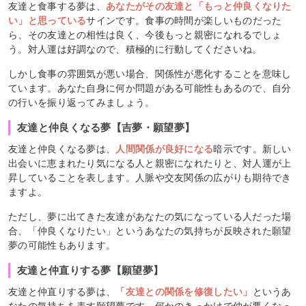
友達と食事する夢は、
あなたがその友達と「もっと仲良くなりた
い」と思っている
サインです。食事の時間が楽しいものだった
ら、その友達との相性は良く、今後もっと親密になれるでしょ
う。対人運は好調なので、積極的に行動してくださいね。
しかし食事の雰囲気が悪い場合、関係性が悪化することを意味し
ています。あなた自身に何か問題がある可能性もあるので、自分
の行いを振り返ってみましょう。
友達と仲良くなる夢【吉夢・願望夢】
友達と仲良くなる夢は、
人間関係が良好になる
暗示です。新しい
出会いに恵まれたり気になる人と親密になれたりと、対人運が上
昇していることを表します。人脈や交友関係の広がりも期待でき
ますよ。
ただし、夢に出てきた友達があなたの気になっている人だった場
合、「仲良くなりたい」というあなたの気持ちが反映された願望
夢の可能性もあります。
友達と仲直りする夢【願望夢】
友達と仲直りする夢は、
「友達との関係を修復したい」
というあ
なたの気持ちを表す願望夢です。何かのきっかけで仲が悪くなっ