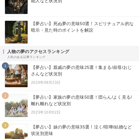
能人など状況別
【夢占い】死ぬ夢の意味50選！スピリチュアル的な
暗示・見た時のポイントを解説
人物の夢のアクセスランキング
人気のある記事ランキング
1
【夢占い】親戚の夢の意味25選！集まる/叔母/おじ
さんなど状況別
2023年09月23日
2
【夢占い】家族の夢の意味50選！団らん/よく見る/
離れ離れなど状況別
2023年10月02日
3
【夢占い】妹の夢の意味35選！泣く/喧嘩/結婚など
状況別意味