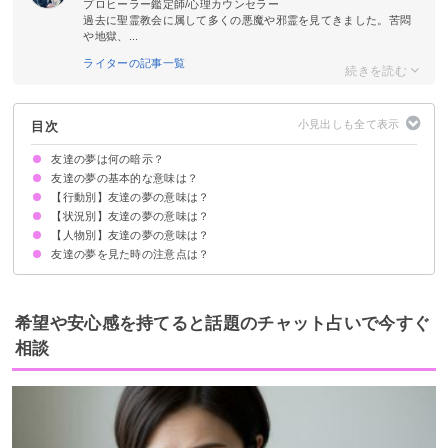
プロヒーラー鑑定師/心理カウンセラー
過去に聖霊教会に属して多くの悪魔や邪霊を見てきました。苦悶
や地獄、...
ライターの記事一覧
目次
友達の夢は何の暗示？
友達の夢の基本的な意味は？
【行動別】友達の夢の意味は？
自分自身が置かれている状況の暗示
状況によって意味が決まる
【状況別】友達の夢の意味は？
友達と会う夢【吉夢】
友達と話す夢【吉夢・警告夢】
友達の家に泊まる【吉夢・警告夢】
友達と遊ぶ夢【警告夢】
友達と喧嘩する夢【警告夢】
友達と一緒に歩く夢【吉夢】
友達と旅行する夢【吉夢・警告夢】
友達と電話する夢【警告夢】
友達と食事する夢【吉夢・警告夢】
友達と仲良くなる夢【吉夢・願望夢】
友達と仲直りする夢【願望夢】
友達を助ける夢【吉夢・願望夢】
友達と別れる夢【逆夢】
友達とキスする夢【吉夢・警告夢】
【人物別】友達の夢の意味は？
友達がたくさん出てくる夢【吉夢】
友達が結婚する夢【願望夢】
友達が妊娠する夢【吉夢】
友達が出産する夢【吉夢】
友達が離婚する夢【凶夢】
友達に怒られる夢【警告夢】
友達に嫌われる夢【願望夢】
友達に裏切られる夢【警告夢】
友達が殺される夢【吉夢】
友達が死ぬ夢【吉夢】
友達が自殺する夢【願望夢】
友達が病気になる夢【警告夢】
友達が泣く夢【警告夢】
友達が家に来る夢【吉夢】
友達がいなくなる夢【願望夢】
友達が逮捕される夢【警告夢】
友達の夢を見た時の注意点は？
昔の友達の夢【警告夢】
長い間会っていない友達の夢【警告夢】
異性の友達の夢【吉夢・警告夢】
同性の友達の夢【吉夢】
親友の夢【吉夢・警告夢】
吉夢なら話さず警告夢や凶夢は人に話す
希望や安心感を持てると話題のチャット占いで今すぐ
相談