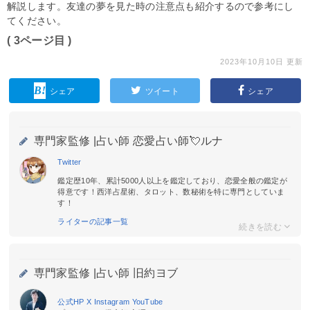
解説します。友達の夢を見た時の注意点も紹介するので参考にし
てください。
( 3ページ目 )
2023年10月10日 更新
シェア
ツイート
シェア
専門家監修 |
占い師 恋愛占い師💘ルナ
Twitter
鑑定歴10年、累計5000人以上を鑑定しており、恋愛全般の鑑定が
得意です！西洋占星術、タロット、数秘術を特に専門としていま
す！
ライターの記事一覧
専門家監修 |
占い師 旧約ヨブ
公式HP
X
Instagram
YouTube