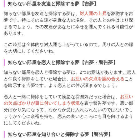
知らない部屋を友達と掃除する夢【吉夢】
知らない部屋を友達と掃除する夢は、
対人運の上昇
を象徴する吉
夢です。特にその友達が身近な人の場合、その人との仲はより深
まるでしょう。その友達があなたに幸せを運んでくれる可能性が
あります。
この時期は全体的な対人運も上がっているので、周りの人との縁
を大切にしてくださいね。
知らない部屋を恋人と掃除する夢【吉夢・警告夢】
知らない部屋を恋人と掃除する夢は、2つの意味があります。恋人
と仲良く掃除をしていた場合は、
お互いの欠点を認め合える
こと
を暗示する吉夢です。より恋人との仲が深まるでしょう。
恋人と一緒に掃除をしていて険悪な雰囲気だった場合は、
お互い
の欠点ばかりが目に付いてしまう状況
を表す警告夢です。悪い部
分ばかり気になって、なかなか受け入れられないのではないでし
ょうか？心に余裕を持ち、恋人の良いところにも目を向けるよう
にしてくださいね。
知らない部屋を知り合いと掃除する夢【警告夢】