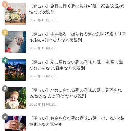
2
【夢占い】旅行に行く夢の意味45選！家族/友達/異
性など状況別
2023年10月12日
3
【夢占い】手を握る・握られる夢の意味25選！リア
ル/怖い/好きな人など状況別
2023年10月04日
4
【夢占い】家に帰れない夢の意味15選！車/帰り道
が分からない/電車など状況別
2023年09月26日
5
【夢占い】バカにされる夢の意味20選！見下され
る/好きな人に/容姿など状況別
2023年11月02日
6
【夢占い】お金を盗む夢の意味17選！バレる/小銭/
捕まるなど状況別