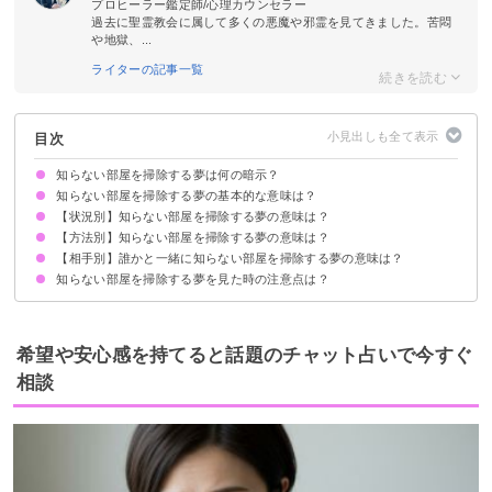
プロヒーラー鑑定師/心理カウンセラー
過去に聖霊教会に属して多くの悪魔や邪霊を見てきました。苦悶
や地獄、...
ライターの記事一覧
目次
知らない部屋を掃除する夢は何の暗示？
知らない部屋を掃除する夢の基本的な意味は？
【状況別】知らない部屋を掃除する夢の意味は？
コンプレックスを払拭したい気持ちの暗示
状況によって意味が決まる
【方法別】知らない部屋を掃除する夢の意味は？
知らない部屋の床を掃除する夢【吉夢】
知らない広い部屋を掃除する夢【吉夢】
知らない部屋をみんなで掃除する夢【予知夢】
知らない散らかった部屋を掃除する夢【吉夢】
【相手別】誰かと一緒に知らない部屋を掃除する夢の意味は？
知らない部屋を掃除機で掃除する夢【警告夢】
知らない部屋をほうきで掃除する夢【吉夢】
知らない部屋を雑巾で掃除する夢【吉夢】
知らない部屋を掃除する夢を見た時の注意点は？
知らない部屋を友達と掃除する夢【吉夢】
知らない部屋を恋人と掃除する夢【吉夢・警告夢】
知らない部屋を知り合いと掃除する夢【警告夢】
十分な休息を取る
吉夢なら話さず警告夢や凶夢は人に話す
希望や安心感を持てると話題のチャット占いで今すぐ
相談