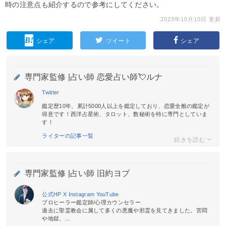
時の注意点も紹介するので参考にしてください。
2023年10月10日 更新
シェア
ツイート
シェア
専門家監修 |
占い師 恋愛占い師💘ルナ
Twitter
鑑定歴10年、累計5000人以上を鑑定しており、恋愛全般の鑑定が
得意です！西洋占星術、タロット、数秘術を特に専門としていま
す！
ライターの記事一覧
専門家監修 |
占い師 旧約ヨブ
公式HP
X
Instagram
YouTube
プロヒーラー鑑定師/心理カウンセラー
過去に聖霊教会に属して多くの悪魔や邪霊を見てきました。苦悶
や地獄、...