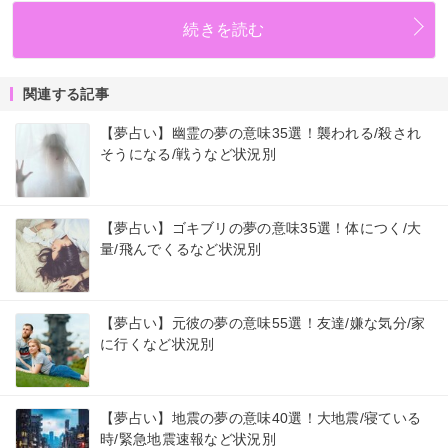
続きを読む
関連する記事
【夢占い】幽霊の夢の意味35選！襲われる/殺され
そうになる/戦うなど状況別
【夢占い】ゴキブリの夢の意味35選！体につく/大
量/飛んでくるなど状況別
【夢占い】元彼の夢の意味55選！友達/嫌な気分/家
に行くなど状況別
【夢占い】地震の夢の意味40選！大地震/寝ている
時/緊急地震速報など状況別