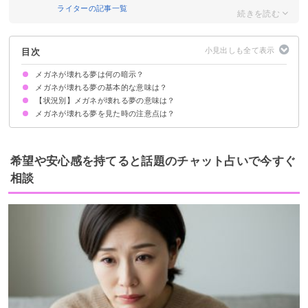
ライターの記事一覧
目次
メガネが壊れる夢は何の暗示？
メガネが壊れる夢の基本的な意味は？
【状況別】メガネが壊れる夢の意味は？
自分が盲目的になっていることの暗示
状況によって意味が決まる
メガネが壊れる夢を見た時の注意点は？
メガネのレンズが割れる夢【警告夢】
メガネのフレームが曲がる夢【警告夢】
故意にメガネ壊す夢【願望夢】
メガネにヒビが入る夢【警告夢】
壊れたメガネを直す夢【吉夢】
メガネを誰かに壊される夢【警告夢】
メガネのレンズが外れる夢【警告夢】
メガネが粉々に割れている夢【警告夢】
客観的に現状を見てみる
吉夢なら話さず警告夢や凶夢は人に話す
希望や安心感を持てると話題のチャット占いで今すぐ
相談