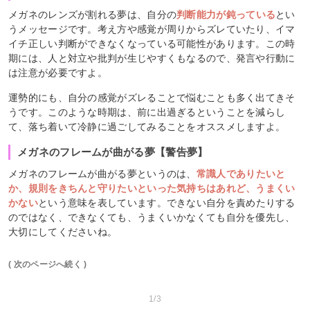
メガネのレンズが割れる夢は、自分の
判断能力が鈍っている
とい
うメッセージです。考え方や感覚が周りからズレていたり、イマ
イチ正しい判断ができなくなっている可能性があります。この時
期には、人と対立や批判が生じやすくもなるので、発言や行動に
は注意が必要ですよ。
運勢的にも、自分の感覚がズレることで悩むことも多く出てきそ
うです。このような時期は、前に出過ぎるということを減らし
て、落ち着いて冷静に過ごしてみることをオススメしますよ。
メガネのフレームが曲がる夢【警告夢】
メガネのフレームが曲がる夢というのは、
常識人でありたいと
か、規則をきちんと守りたいといった気持ちはあれど、うまくい
かない
という意味を表しています。できない自分を責めたりする
のではなく、できなくても、うまくいかなくても自分を優先し、
大切にしてくださいね。
( 次のページへ続く )
1/3