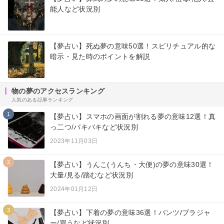
能人など状況別
【夢占い】死ぬ夢の意味50選！スピリチュアル的な
暗示・見た時のポイントを解説
物の夢のアクセスランキング
人気のある記事ランキング
1
【夢占い】スマホの画面が割れる夢の意味12選！真
っ二つ/バキバキなど状況別
2023年11月03日
2
【夢占い】うんこ(うんち・大便)の夢の意味30選！
大量/見る/踏むなど状況別
2024年01月12日
3
【夢占い】下着の夢の意味36選！パンツ/ブラジャ
ー/買うなど状況別