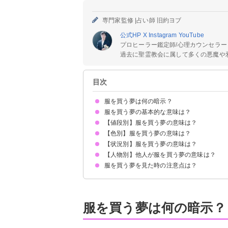
専門家監修 |
占い師 旧約ヨブ
公式HP
X
Instagram
YouTube
プロヒーラー鑑定師/心理カウンセラー
過去に聖霊教会に属して多くの悪魔や邪
目次
服を買う夢は何の暗示？
服を買う夢の基本的な意味は？
【値段別】服を買う夢の意味は？
①環境の変化を暗示
②現在の健康状態を暗示
状況によって意味が決まる
【色別】服を買う夢の意味は？
安い服を買う夢【願望夢・警告夢】
高い服を買う夢【吉夢・願望夢】
【状況別】服を買う夢の意味は？
赤い服を買う夢【吉夢】
黒い服を買う夢【警告夢・凶夢・吉夢】
白い服を買う夢【吉夢・願望夢】
ピンクの服を買う夢【吉夢】
青い服を買う夢【吉夢】
紫の服を買う夢【吉夢】
【人物別】他人が服を買う夢の意味は？
間違った服を買う夢【凶夢】
選んでもらって服を買う夢【凶夢】
試着して服を買う夢【吉夢・警告夢】
たくさんの服を買う夢【吉夢】
服を衝動買いする夢【願望夢】
服を買う夢を見た時の注意点は？
夫が服を買う夢【吉夢】
友達が服を買う夢【願望夢】
恋人が服を買う夢【吉夢】
好きな人が服を買う夢【吉夢】
家族が服を買う夢【凶夢・願望夢】
子供が服を買う夢【願望夢】
自分が服を買う夢【吉夢・凶夢】
吉夢なら話さず警告夢や凶夢は人に話す
服を買う夢は何の暗示？