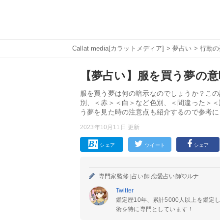
Callat media[カラットメディア]
>
夢占い
>
行動の
【夢占い】服を買う夢の意味
服を買う夢は何の暗示なのでしょうか？この
別、＜赤＞＜白＞など色別、＜間違った＞＜
う夢を見た時の注意点も紹介するので参考に
2023年10月11日 更新
シェア
ツイート
シェア
専門家監修 |
占い師 恋愛占い師💘ルナ
Twitter
鑑定歴10年、累計5000人以上を鑑
術を特に専門としています！