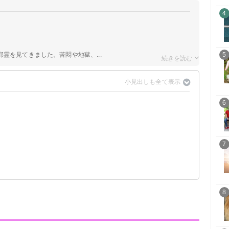
4
霊を見てきました。苦悶や地獄、...
5
6
7
8