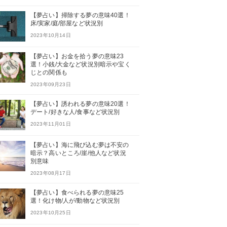
【夢占い】掃除する夢の意味40選！
床/実家/庭/部屋など状況別
2023年10月14日
【夢占い】お金を拾う夢の意味23
選！小銭/大金など状況別暗示や宝く
じとの関係も
2023年09月23日
【夢占い】誘われる夢の意味20選！
デート/好きな人/食事など状況別
2023年11月01日
【夢占い】海に飛び込む夢は不安の
暗示？高いところ/崖/他人など状況
別意味
2023年08月17日
【夢占い】食べられる夢の意味25
選！化け物/人が/動物など状況別
2023年10月25日