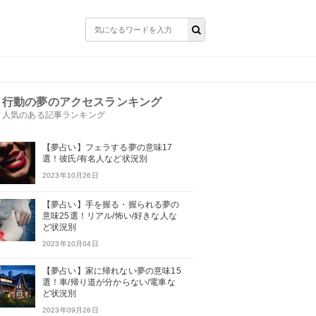
行動の夢のアクセスランキング
人気のある記事ランキング
【夢占い】フェラする夢の意味17
選！彼氏/有名人など状況別
2023年10月26日
【夢占い】手を握る・握られる夢の
意味25選！リアル/怖い/好きな人な
ど状況別
2023年10月04日
【夢占い】家に帰れない夢の意味15
選！車/帰り道が分からない/電車な
ど状況別
2023年09月26日