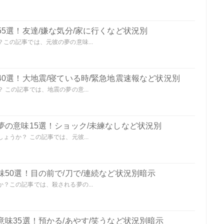
5選！友達/嫌な気分/家に行くなど状況別
この記事では、元彼の夢の意味...
0選！大地震/寝ている時/緊急地震速報など状況別
この記事では、地震の夢の意...
夢の意味15選！ショック/未練なしなど状況別
うか？ この記事では、元彼...
50選！目の前で/刀で/連続など状況別暗示
？この記事では、殺される夢の...
味35選！預かる/あやす/笑うなど状況別暗示