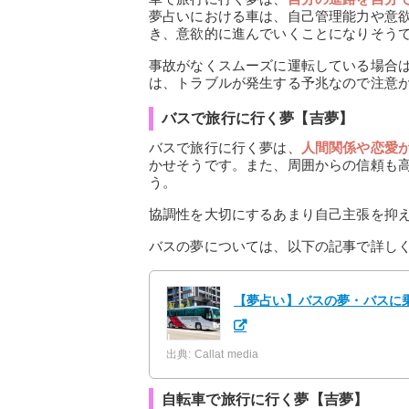
夢占いにおける車は、自己管理能力や意
き、意欲的に進んでいくことになりそう
事故がなくスムーズに運転している場合
は、トラブルが発生する予兆なので注意
バスで旅行に行く夢【吉夢】
バスで旅行に行く夢は、
人間関係や恋愛
かせそうです。また、周囲からの信頼も
う。
協調性を大切にするあまり自己主張を抑
バスの夢については、以下の記事で詳し
【夢占い】バスの夢・バスに乗
出典: Callat media
自転車で旅行に行く夢【吉夢】