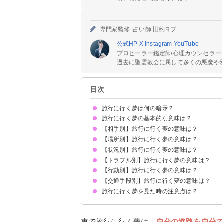
専門家監修 |
占い師 旧約ヨブ
公式HP
X
Instagram
YouTube
プロヒーラー鑑定師/心理カウンセラー
過去に聖霊教会に属して多くの悪魔や邪
目次
旅行に行く夢は何の暗示？
旅行に行く夢の基本的な意味は？
【相手別】旅行に行く夢の意味は？
未来の希望の象徴
初夢で見ると開運の1年に
状況によって意味が決まる
【場所別】旅行に行く夢の意味は？
友達と旅行に行く夢【吉夢】
家族と旅行に行く夢【吉夢】
異性と旅行に行く夢【願望夢】
彼氏・彼女と旅行に行く夢【吉夢】
好きな人と旅行に行く夢【願望夢】
元彼と旅行に行く夢【願望夢】
知らない人と旅行に行く夢【吉夢】
亡くなった人と旅行に行く夢【警告夢】
嫌いな人と旅行に行く夢【警告夢】
芸能人と旅行に行く夢【警告夢】
【状況別】旅行に行く夢の意味は？
海外旅行に行く夢【吉夢】
修学旅行に行く夢【警告夢】
海に旅行に行く夢【吉夢】
田舎に旅行に行く夢【警告夢】
観光地に旅行に行く夢【吉夢】
知らない場所に旅行に行く夢【願望夢】
温泉旅行に行く夢【警告夢】
【トラブル別】旅行に行く夢の意味は？
1人で旅行に行く夢【警告夢】
団体旅行に行く夢【警告夢】
旅行で迷子になる夢【警告夢】
旅行で遅刻する夢【警告夢】
旅行で目的地に到着できない夢【警告夢】
日帰り旅行をする夢【警告夢】
長期旅行をする夢【吉夢】
【行動別】旅行に行く夢の意味は？
旅行先で忘れ物をする夢【警告夢】
旅行前に忘れ物を取りに帰る夢【警告夢】
旅行に行って帰れなくなる夢【警告夢】
旅行で盗みの被害にあう夢【凶夢】
旅行に行けなくなる夢【警告夢】
旅行で喧嘩する夢【警告夢】
旅行で殺される夢【逆夢】
【交通手段別】旅行に行く夢の意味は？
旅行に行ってお土産を買う夢【吉夢】
旅行の計画を立てている夢【警告夢】
旅行に行く準備をする夢【吉夢】
旅行で写真を撮る夢【吉夢】
当てもなく旅行する夢【警告夢】
旅行に行ってホテルで過ごす夢【吉夢】
新婚旅行に行く夢【吉夢】
歩いて旅行する夢【吉夢】
旅行に行く夢を見た時の注意点は？
飛行機で旅行に行く夢【吉夢】
電車で旅行に行く夢【吉夢】
車で旅行に行く夢【吉夢】
バスで旅行に行く夢【吉夢】
自転車で旅行に行く夢【吉夢】
船で旅行に行く夢【吉夢】
吉夢なら話さず警告夢や凶夢は人に話す
車で旅行に行く夢は、
自分の進路を自分