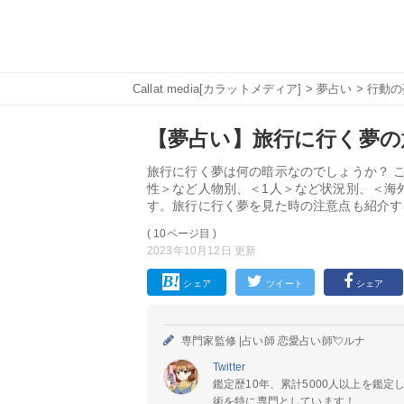
Callat media[カラットメディア]
>
夢占い
>
行動の
【夢占い】旅行に行く夢の意
旅行に行く夢は何の暗示なのでしょうか？ 
性＞など人物別、＜1人＞など状況別、＜海
す。旅行に行く夢を見た時の注意点も紹介す
( 10ページ目 )
2023年10月12日 更新
シェア
ツイート
シェア
専門家監修 |
占い師 恋愛占い師💘ルナ
Twitter
鑑定歴10年、累計5000人以上を鑑
術を特に専門としています！