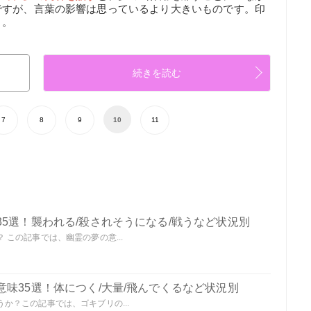
ですが、言葉の影響は思っているより大きいものです。印
う。
続きを読む
7
8
9
10
11
5選！襲われる/殺されそうになる/戦うなど状況別
この記事では、幽霊の夢の意...
味35選！体につく/大量/飛んでくるなど状況別
か？この記事では、ゴキブリの...