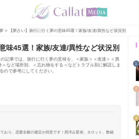
夢
> 【夢占い】旅行に行く夢の意味45選！家族/友達/異性など状況別
味45選！家族/友達/異性など状況別
この記事では、旅行に行く夢の意味を、＜家族＞＜友達＞＜異
1
外＞など場所別、＜忘れ物をする＞などトラブル別に解説しま
るので参考にしてください。
2
3
定しており、恋愛全般の鑑定が得意です！西洋占星術、タロット、数秘