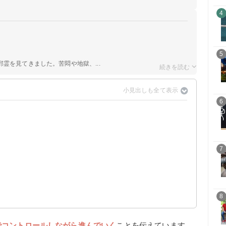
4
5
霊を見てきました。苦悶や地獄、...
6
7
8
でコントロールしながら進んでいく
ことを伝えています。