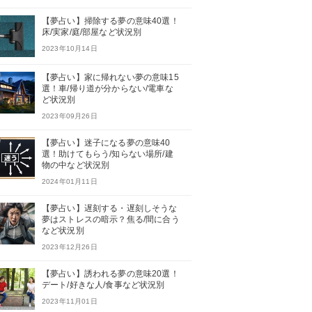
【夢占い】掃除する夢の意味40選！
床/実家/庭/部屋など状況別
2023年10月14日
【夢占い】家に帰れない夢の意味15
選！車/帰り道が分からない/電車な
ど状況別
2023年09月26日
【夢占い】迷子になる夢の意味40
選！助けてもらう/知らない場所/建
物の中など状況別
2024年01月11日
【夢占い】遅刻する・遅刻しそうな
夢はストレスの暗示？焦る/間に合う
など状況別
2023年12月26日
【夢占い】誘われる夢の意味20選！
デート/好きな人/食事など状況別
2023年11月01日