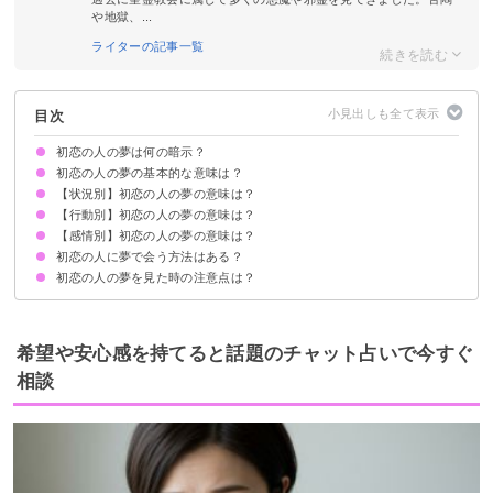
や地獄、...
ライターの記事一覧
目次
初恋の人の夢は何の暗示？
初恋の人の夢の基本的な意味は？
【状況別】初恋の人の夢の意味は？
①過去への執着
②現状の恋愛への不満
頻繁に見る場合は過去に心をとらわれている
状況によって意味が決まる
【行動別】初恋の人の夢の意味は？
初恋の人と再会する夢【警告夢】
初恋の人に告白される夢【願望夢】
初恋の人と付き合う夢【吉夢】
初恋の人に振られる夢【吉夢】
結婚後に初恋の人と再会する夢【吉夢】
初恋の人が死ぬ夢【吉夢】
初恋の人が昔のままだった夢【警告夢】
初恋の人が遠くに行く夢【吉夢】
初恋の人が怪我をする夢【警告夢】
初恋の人が病気になる夢【願望夢】
初恋の人が年を取っていた夢【吉夢】
初恋の人が遠くに見えた夢【吉夢】
初恋の人に冷たい対応をされた夢【凶夢】
【感情別】初恋の人の夢の意味は？
初恋の人と話す夢【警告夢】
初恋の人に告白する夢【警告夢】
初恋の人と手を繋ぐ夢【願望夢】
初恋の人とキスをする夢【願望夢】
初恋の人とイチャイチャする夢【警告夢】
初恋の人を振る夢【吉夢】
初恋の人と結婚する夢【吉夢】
初恋の人と遊ぶ夢【吉夢】
初恋の人と眠る夢【警告夢】
初恋の人と旅行する夢【吉夢】
初恋の人を探す夢【吉夢】
初恋の人と喧嘩をする夢【吉夢】
初恋の人とデートする夢【警告夢・吉夢】
初恋の人に夢で会う方法はある？
初恋の人が出てきて嬉しい夢【警告夢】
初恋の人が出てきて辛い夢【警告夢】
初恋の人が出てきて懐かしい夢【吉夢】
初恋の人が出てきて怒る夢【警告夢】
初恋の人の夢を見た時の注意点は？
①寝る前に初恋の人のことについて考える
②ビタミンや魚を摂取する
③普段から注意深く世界を観察する
吉夢なら話さず警告夢や凶夢は人に話す
希望や安心感を持てると話題のチャット占いで今すぐ
相談