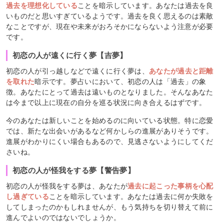
過去を理想化している
ことを暗示しています。あなたは過去を良
いものだと思いすぎているようです。過去を良く思えるのは素敵
なことですが、現在や未来がおろそかにならないよう注意が必要
です。
初恋の人が遠くに行く夢【吉夢】
初恋の人が引っ越しなどで遠くに行く夢は、
あなたが過去と距離
を取れた
暗示です。夢占いにおいて、初恋の人は「過去」の象
徴。あなたにとって過去は遠いものとなりました。そんなあなた
は今まで以上に現在の自分を巡る状況に向き合えるはずです。
今のあなたは新しいことを始めるのに向いている状態。特に恋愛
では、新たな出会いがあるなど何かしらの進展がありそうです。
進展がわかりにくい場合もあるので、見逃さないようにしてくだ
さいね。
初恋の人が怪我をする夢【警告夢】
初恋の人が怪我をする夢は、あなたが
過去に起こった事柄を心配
し過ぎている
ことを暗示しています。あなたは過去に何か失敗を
してしまったのかもしれませんが、もう気持ちを切り替えて前に
進んでよいのではないでしょうか。