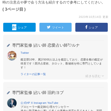
時の注意点や夢で会う方法も紹介するので参考にしてください。
( 3ページ目 )
2023年10月14日 更新
シェア
ツイート
シェア
専門家監修 |
占い師 恋愛占い師💘ルナ
Twitter
鑑定歴10年、累計5000人以上を鑑定しており、恋愛全般の鑑定が
得意です！西洋占星術、タロット、数秘術を特に専門としていま
す！
ライターの記事一覧
専門家監修 |
占い師 旧約ヨブ
公式HP
X
Instagram
YouTube
プロヒーラー鑑定師/心理カウンセラー
過去に聖霊教会に属して多くの悪魔や邪霊を見てきました。苦悶