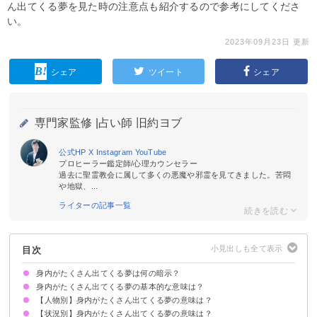
ん出てくる夢を見た時の注意点も紹介するので参考にしてくださ
い。
2023年09月23日 更新
シェア
ツイート
シェア
専門家監修 |
占い師 旧約ヨブ
公式HP
X
Instagram
YouTube
プロヒーラー鑑定師/心理カウンセラー
過去に聖霊教会に属して多くの悪魔や邪霊を見てきました。苦悶
や地獄、...
ライターの記事一覧
目次
身内がたくさん出てくる夢は何の暗示？
身内がたくさん出てくる夢の基本的な意味は？
【人物別】身内がたくさん出てくる夢の意味は？
対人運UPの暗示
状況によって意味が決まる
【状況別】身内がたくさん出てくる夢の意味は？
家族がたくさん出てくる夢【吉夢】
しばらく会ってない親戚がたくさん出てくる夢【吉夢】
亡くなった家族がたくさん出てくる夢【吉夢・凶夢】