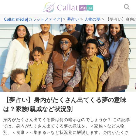
Callat media[カラットメディア]
>
夢占い
>
人物の夢
> 【夢占い】身内
【夢占い】身内がたくさん出てくる夢の意味
は？家族/親戚など状況別
身内がたくさん出てくる夢は何の暗示なのでしょうか？ この記事
では、身内がたくさん出てくる夢の意味を、＜家族＞など人物
別、＜食事＞＜集まる＞など状況別に解説します。身内がたくさ