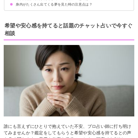
身内がたくさん出てくる夢を見た時の注意点は？
身内がたくさん出てきて食事する夢【吉夢】
身内がたくさん集まる夢【吉夢】
身内がたくさん出てきて喧嘩する夢【凶夢】
積極的に色々な人と関わり人脈を広げる
吉夢なら話さない
希望や安心感を持てると話題のチャット占いで今すぐ
相談
誰にも言えずにひとりで抱えていた不安、プロ占い師に打ち明け
てみませんか？鑑定をしてもらうと希望や安心感を持てるとの声