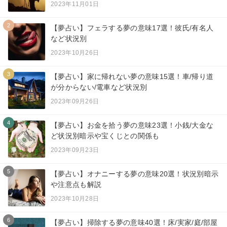
2023年11月01日
2
【夢占い】フェラする夢の意味17選！彼氏/有名人
など状況別
2023年10月26日
3
【夢占い】家に帰れない夢の意味15選！車/帰り道
が分からない/電車など状況別
2023年09月26日
4
【夢占い】お金を拾う夢の意味23選！小銭/大金な
ど状況別暗示や宝くじとの関係も
2023年09月23日
5
【夢占い】オナニーする夢の意味20選！状況別暗示
や注意点も解説
2023年10月28日
6
【夢占い】掃除する夢の意味40選！床/実家/庭/部屋