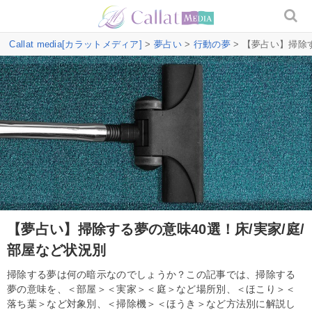
Callat media[カラットメディア]
>
夢占い
>
行動の夢
> 【夢占い】掃除
【夢占い】掃除する夢の意味40選！床/実家/庭/
部屋など状況別
掃除する夢は何の暗示なのでしょうか？この記事では、掃除する
夢の意味を、＜部屋＞＜実家＞＜庭＞など場所別、＜ほこり＞＜
落ち葉＞など対象別、＜掃除機＞＜ほうき＞など方法別に解説し