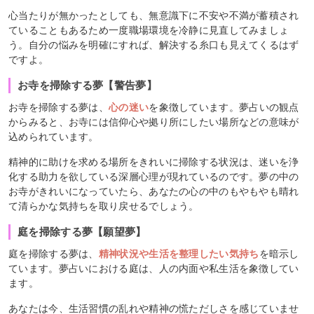
心当たりが無かったとしても、無意識下に不安や不満が蓄積され
ていることもあるため一度職場環境を冷静に見直してみましょ
う。自分の悩みを明確にすれば、解決する糸口も見えてくるはず
ですよ。
お寺を掃除する夢【警告夢】
お寺を掃除する夢は、
心の迷い
を象徴しています。夢占いの観点
からみると、お寺には信仰心や拠り所にしたい場所などの意味が
込められています。
精神的に助けを求める場所をきれいに掃除する状況は、迷いを浄
化する助力を欲している深層心理が現れているのです。夢の中の
お寺がきれいになっていたら、あなたの心の中のもやもやも晴れ
て清らかな気持ちを取り戻せるでしょう。
庭を掃除する夢【願望夢】
庭を掃除する夢は、
精神状況や生活を整理したい気持ち
を暗示し
ています。夢占いにおける庭は、人の内面や私生活を象徴してい
ます。
あなたは今、生活習慣の乱れや精神の慌ただしさを感じていませ