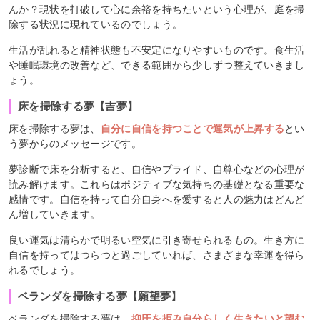
んか？現状を打破して心に余裕を持ちたいという心理が、庭を掃
除する状況に現れているのでしょう。
生活が乱れると精神状態も不安定になりやすいものです。食生活
や睡眠環境の改善など、できる範囲から少しずつ整えていきまし
ょう。
床を掃除する夢【吉夢】
床を掃除する夢は、
自分に自信を持つことで運気が上昇する
とい
う夢からのメッセージです。
夢診断で床を分析すると、自信やプライド、自尊心などの心理が
読み解けます。これらはポジティブな気持ちの基礎となる重要な
感情です。自信を持って自分自身へを愛すると人の魅力はどんど
ん増していきます。
良い運気は清らかで明るい空気に引き寄せられるもの。生き方に
自信を持ってはつらつと過ごしていれば、さまざまな幸運を得ら
れるでしょう。
ベランダを掃除する夢【願望夢】
ベランダを掃除する夢は、
抑圧を拒み自分らしく生きたいと望む