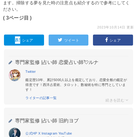
ます。掃除する夢を見た時の注意点も紹介するので参考にしてく
ださい。
( 3ページ目 )
2023年10月14日 更新
シェア
ツイート
シェア
専門家監修 |
占い師 恋愛占い師💘ルナ
Twitter
鑑定歴10年、累計5000人以上を鑑定しており、恋愛全般の鑑定が
得意です！西洋占星術、タロット、数秘術を特に専門としていま
す！
ライターの記事一覧
専門家監修 |
占い師 旧約ヨブ
公式HP
X
Instagram
YouTube