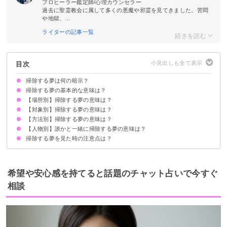
プロヒーラー鑑定師/心理カウンセラー
過去に聖霊教会に属して多くの悪魔や邪霊を見てきました。苦悶
や地獄、...
ライターの記事一覧
目次
掃除する夢は何の暗示？
掃除する夢の基本的な意味は？
【場所別】掃除する夢の意味は？
心身の浄化を暗示
状況によって意味が決まる
【対象別】掃除する夢の意味は？
知らない部屋を掃除する夢【願望夢】
自分の部屋を掃除する夢【吉夢】
他人の部屋を掃除する夢【警告夢】
実家を掃除する夢【願望夢】
学校を掃除する夢【警告夢】
職場を掃除する夢【願望夢】
お寺を掃除する夢【警告夢】
庭を掃除する夢【願望夢】
床を掃除する夢【吉夢】
ベランダを掃除する夢【願望夢】
お風呂を掃除する夢【吉夢】
トイレを掃除する夢【吉夢】
玄関を掃除する夢【吉夢】
窓を掃除する夢【吉夢】
台所を掃除する夢【吉夢】
寝室を掃除する夢【警告夢】
洗面所を掃除する夢【警告夢】
階段を掃除する夢【警告夢】
車を掃除する夢【吉夢】
【方法別】掃除する夢の意味は？
ほこりを掃除する夢【警告夢】
落ち葉を掃除する夢【吉夢】
ドブを掃除する夢【吉夢】
嘔吐物を掃除する夢【願望夢】
うんこを掃除する夢【吉夢】
髪の毛を掃除する夢【吉夢】
ゴミを掃除する夢【吉夢】
蜘蛛の巣を掃除する夢【吉夢】
溢れた水を掃除する夢【吉夢】
ガラスの破片を掃除する夢【願望夢】
【人物別】誰かと一緒に掃除する夢の意味は？
掃除機で掃除する夢【吉夢】
ほうきで掃除する夢【吉夢】
雑巾で掃除する夢【警告夢】
モップで掃除する夢【吉夢】
掃除する夢を見た時の注意点は？
友達と掃除する夢【吉夢】
家族と掃除する夢【願望夢】
恋人と掃除する夢【警告夢】
気になる相手と掃除する夢【吉夢】
知らない人と掃除する夢【吉夢】
たくさんの人と掃除する夢【予知夢】
元彼・元カノと掃除する夢【警告夢】
積極的に新しいことに取り組む
吉夢なら話さず警告夢や凶夢は人に話す
希望や安心感を持てると話題のチャット占いで今すぐ
相談