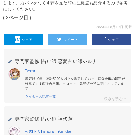
します。カバンをなくす夢を見た時の注意点も紹介するので参考
にしてください。
( 2ページ目 )
2023年10月19日 更新
シェア
ツイート
シェア
専門家監修 |
占い師 恋愛占い師💘ルナ
Twitter
鑑定歴10年、累計5000人以上を鑑定しており、恋愛全般の鑑定が
得意です！西洋占星術、タロット、数秘術を特に専門としていま
す！
ライターの記事一覧
専門家監修 |
占い師 神代蓮
公式HP
X
Instagram
YouTube