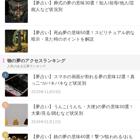
【夢占い】葬式の夢の意味30選！知人/祖母/他人/芸
能人など状況別
【夢占い】死ぬ夢の意味50選！スピリチュアル的な
暗示・見た時のポイントを解説
物の夢のアクセスランキング
人気のある記事ランキング
1
【夢占い】スマホの画面が割れる夢の意味12選！真
っ二つ/バキバキなど状況別
2023年11月03日
2
【夢占い】うんこ(うんち・大便)の夢の意味30選！
大量/見る/踏むなど状況別
2024年01月12日
3
【夢占い】銃の夢の意味40選！撃つ/狙われる/おも