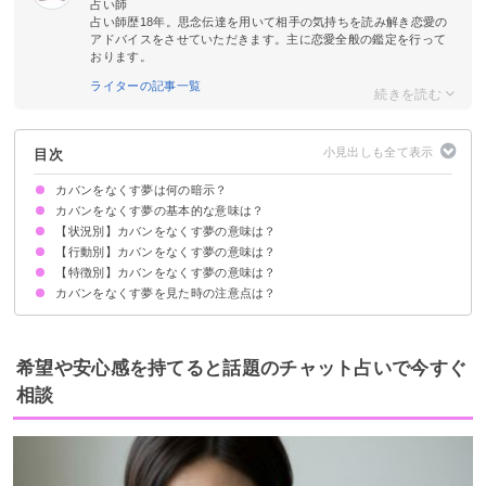
占い師
占い師歴18年。思念伝達を用いて相手の気持ちを読み解き恋愛の
アドバイスをさせていただきます。主に恋愛全般の鑑定を行って
おります。
ライターの記事一覧
目次
カバンをなくす夢は何の暗示？
カバンをなくす夢の基本的な意味は？
【状況別】カバンをなくす夢の意味は？
大切なものを失うことへの不安を暗示
状況によって意味が決まる
【行動別】カバンをなくす夢の意味は？
カバンをなくして見つからない夢【警告夢】
カバンをなくして見つかる夢【吉夢】
旅行でカバンをなくす夢【警告夢】
自分以外の人がカバンをなくす夢【警告夢】
置き忘れてカバンをなくす夢【警告夢】
盗まれてカバンをなくす夢【警告夢】
【特徴別】カバンをなくす夢の意味は？
カバンをなくして探す夢【警告夢】
カバンをなくして警察に行く夢【警告夢】
カバンをなくして泣いている夢【警告夢】
カバンをなくして誰かと一緒に探す夢【吉夢】
カバンをなくして新しいカバンを買う夢【吉夢】
カバンをなくす夢を見た時の注意点は？
財布の入ったカバンをなくす夢【警告夢】
プレゼントでもらったカバンをなくす夢【警告夢】
大きいカバンをなくす夢【警告夢】
小さいカバンをなくす夢【警告夢】
十分な休息を取る
吉夢なら話さず警告夢や凶夢は人に話す
希望や安心感を持てると話題のチャット占いで今すぐ
相談