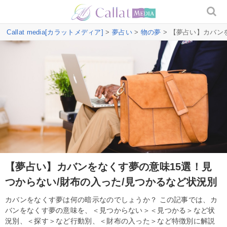
Callat media[カラットメディア]
>
夢占い
>
物の夢
> 【夢占い】カバン
【夢占い】カバンをなくす夢の意味15選！見
つからない/財布の入った/見つかるなど状況別
カバンをなくす夢は何の暗示なのでしょうか？ この記事では、カ
バンをなくす夢の意味を、＜見つからない＞＜見つかる＞など状
況別、＜探す＞など行動別、＜財布の入った＞など特徴別に解説