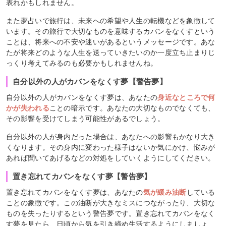
表れかもしれません。
また夢占いで旅行は、未来への希望や人生の転機などを象徴して
います。その旅行で大切なものを意味するカバンをなくすという
ことは、将来への不安や迷いがあるというメッセージです。あな
たが将来どのような人生を送っていきたいのか一度立ち止まりじ
っくり考えてみるのも必要かもしれませんね。
自分以外の人がカバンをなくす夢【警告夢】
自分以外の人がカバンをなくす夢は、あなたの
身近なところで何
かが失われる
ことの暗示です。あなたの大切なものでなくても、
その影響を受けてしまう可能性があるでしょう。
自分以外の人が身内だった場合は、あなたへの影響もかなり大き
くなります。その身内に変わった様子はないか気にかけ、悩みが
あれば聞いてあげるなどの対処をしていくようにしてください。
置き忘れてカバンをなくす夢【警告夢】
置き忘れてカバンをなくす夢は、あなたの
気が緩み油断
している
ことの象徴です。この油断が大きなミスにつながったり、大切な
ものを失ったりするという警告夢です。置き忘れてカバンをなく
す夢を見たら、日頃から気を引き締め生活するようにしましょ