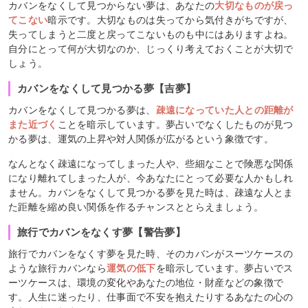
カバンをなくして見つからない夢は、あなたの
大切なものが戻っ
てこない
暗示です。大切なものは失ってから気付きがちですが、
失ってしまうと二度と戻ってこないものも中にはありますよね。
自分にとって何が大切なのか、じっくり考えておくことが大切で
しょう。
カバンをなくして見つかる夢【吉夢】
カバンをなくして見つかる夢は、
疎遠になっていた人との距離が
また近づく
ことを暗示しています。夢占いでなくしたものが見つ
かる夢は、運気の上昇や対人関係が広がるという象徴です。
なんとなく疎遠になってしまった人や、些細なことで険悪な関係
になり離れてしまった人が、今あなたにとって必要な人かもしれ
ません。カバンをなくして見つかる夢を見た時は、疎遠な人とま
た距離を縮め良い関係を作るチャンスととらえましょう。
旅行でカバンをなくす夢【警告夢】
旅行でカバンをなくす夢を見た時、そのカバンがスーツケースの
ような旅行カバンなら
運気の低下
を暗示しています。夢占いでス
ーツケースは、環境の変化やあなたの地位・財産などの象徴で
す。人生に迷ったり、仕事面で不安を抱えたりするあなたの心の