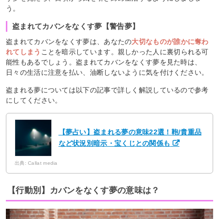
う。
盗まれてカバンをなくす夢【警告夢】
盗まれてカバンをなくす夢は、あなたの
大切なものが誰かに奪わ
れてしまう
ことを暗示しています。親しかった人に裏切られる可
能性もあるでしょう。盗まれてカバンをなくす夢を見た時は、
日々の生活に注意を払い、油断しないように気を付けください。
盗まれる夢については以下の記事で詳しく解説しているので参考
にしてください。
【夢占い】盗まれる夢の意味22選！鞄/貴重品
など状況別暗示・宝くじとの関係も
出典: Callat media
【行動別】カバンをなくす夢の意味は？