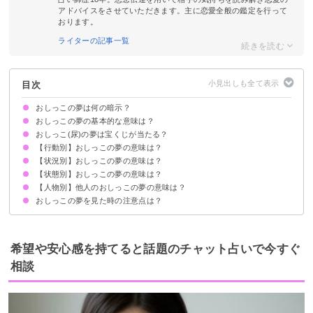
アドバイスをさせていただきます。主に恋愛全般の鑑定を行って
おります。
ライターの記事一覧
目次
おしっこの夢は何の暗示？
おしっこの夢の基本的な意味は？
おしっこ(尿)の夢は宝くじが当たる？
恋愛運や金運の上昇を暗示
状況によって意味が決まる
【行動別】おしっこの夢の意味は？
吉夢のおしっこ(尿)の夢なら当たるかも
おしっこ(尿)の夢を見て宝くじが当たった体験談
【状況別】おしっこの夢の意味は？
トイレでおしっこをする夢【吉夢】
おねしょする夢【吉夢】
おしっこをかける夢【吉夢】
おしっこを飲む夢【吉夢】
尿検査をする夢【警告夢】
【状態別】おしっこの夢の意味は？
おしっこが止まらない夢【吉夢】
おしっこをかけられる夢【吉夢】
おしっこが勢いよく出る夢【吉夢】
便器がおしっこで汚れる夢【警告夢】
おしっこが出ない夢【警告夢】
おしっこするところを見られる夢【警告夢】
おしっこを漏らす夢【警告夢】
おしっこを我慢する夢【警告夢】
【人物別】他人のおしっこの夢の意味は？
黒いおしっこの夢【吉夢】
血尿が出る夢【吉夢】
おしっこが臭い夢【凶夢】
大量のおしっこ（尿）の夢【吉夢】
オレンジ色のおしっこの夢【吉夢】
黄色いおしっこの夢【吉夢】
おしっこが近い・頻尿の夢【警告夢】
おしっこの夢を見た時の注意点は？
ペットのおしっこの夢【吉夢】
赤ちゃんのおしっこの夢【吉夢】
子供のおしっこの夢【警告夢】
恋人のおしっこの夢【警告夢】
職場の人のおしっこの夢【警告夢】
吉夢なら話さず警告夢や凶夢は人に話す
希望や安心感を持てると話題のチャット占いで今すぐ
相談