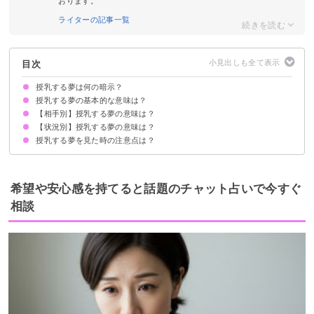
おります。
ライターの記事一覧
目次
授乳する夢は何の暗示？
授乳する夢の基本的な意味は？
【相手別】授乳する夢の意味は？
幸運が舞い込む暗示
状況によって意味が決まる
【状況別】授乳する夢の意味は？
男の子の赤ちゃんに授乳する夢【吉夢】
女の子の赤ちゃんに授乳する夢【吉夢】
他人の赤ちゃんに授乳する夢【吉夢】
動物の赤ちゃんに授乳する夢【吉夢】
双子の赤ちゃんに授乳する夢【吉夢】
授乳する夢を見た時の注意点は？
未婚なのに授乳する夢【吉夢】
妊娠中なのに授乳する夢【警告夢】
出先なのに授乳する夢【吉夢】
疲れているのに授乳する夢【凶夢】
見られているのに授乳する夢【警告夢】
吉夢なら話さず警告夢や凶夢は人に話す
希望や安心感を持てると話題のチャット占いで今すぐ
相談