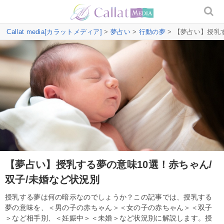
Callat media[カラットメディア]
>
夢占い
>
行動の夢
> 【夢占い】授乳
【夢占い】授乳する夢の意味10選！赤ちゃん/
双子/未婚など状況別
授乳する夢は何の暗示なのでしょうか？この記事では、授乳する
夢の意味を、＜男の子の赤ちゃん＞＜女の子の赤ちゃん＞＜双子
＞など相手別、＜妊娠中＞＜未婚＞など状況別に解説します。授