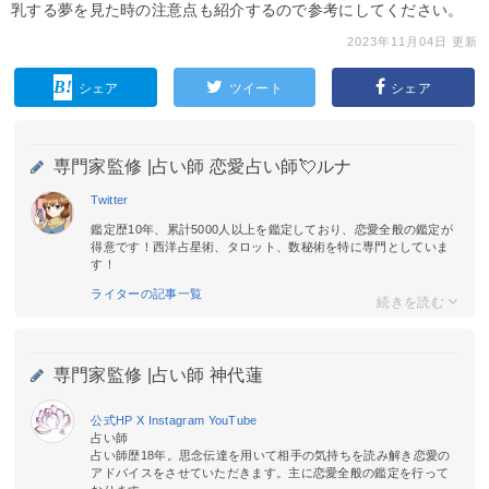
乳する夢を見た時の注意点も紹介するので参考にしてください。
2023年11月04日 更新
シェア
ツイート
シェア
専門家監修 |
占い師 恋愛占い師💘ルナ
Twitter
鑑定歴10年、累計5000人以上を鑑定しており、恋愛全般の鑑定が
得意です！西洋占星術、タロット、数秘術を特に専門としていま
す！
ライターの記事一覧
専門家監修 |
占い師 神代蓮
公式HP
X
Instagram
YouTube
占い師
占い師歴18年。思念伝達を用いて相手の気持ちを読み解き恋愛の
アドバイスをさせていただきます。主に恋愛全般の鑑定を行って