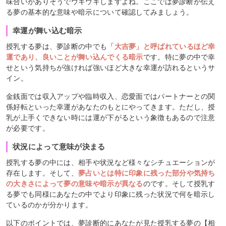
味合いがありそうでウキウキしますよね。ここでは夢診断が伝え
る夢の基本的な意味や暗示について確認してみましょう。
幸運が舞い込む暗示
授乳する夢は、夢診断の中でも
「大吉夢」と呼ばれているほど幸
運であり、良いことが舞い込んでくる暗示
です。特に夢の中で幸
せという気持ちが強ければ強いほど大きな幸運が訪れるというサ
イン。
金銭面では収入アップや臨時収入、恋愛面ではパートナーとの関
係好転といった幸運があなたのもとにやってきます。ただし、授
乳が上手くできない時には運が下がるという象徴もあるので注意
が必要です。
状況によって意味が決まる
授乳する夢の中には、相手や状況など様々なシチュエーションが
存在します。そして、
夢占いとは特に印象に残った部分や気持ち
の大きさによって夢の意味や暗示が異なる
のです。そして授乳す
る夢でも同様にあなたの中でより印象に残った状況で何を暗示し
ているのかが分かります。
以下のポイントでは、夢診断的にあなたが見た授乳する夢の【相