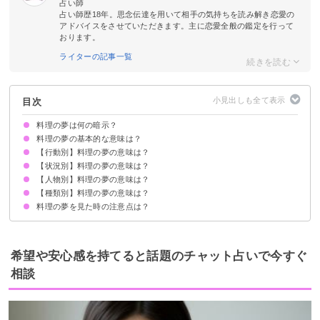
占い師
占い師歴18年。思念伝達を用いて相手の気持ちを読み解き恋愛の
アドバイスをさせていただきます。主に恋愛全般の鑑定を行って
おります。
ライターの記事一覧
目次
料理の夢は何の暗示？
料理の夢の基本的な意味は？
【行動別】料理の夢の意味は？
目標までのプロセスを暗示
状況によって意味が決まる
【状況別】料理の夢の意味は？
料理を作る夢【吉夢】
料理を運ぶ夢【吉夢】
料理を振る舞う夢【吉夢】
料理を食べる夢【吉夢】
誰かと一緒に料理を作る夢【警告夢】
料理人になる夢【吉夢】
料理をたくさん作る夢【吉夢】
【人物別】料理の夢の意味は？
料理を作ってもらう夢【吉夢・凶夢】
料理を失敗する夢【警告夢】
料理を褒めてもらえない夢【凶夢】
料理が出てこない夢【凶夢】
料理で火を使う夢【吉夢】
【種類別】料理の夢の意味は？
異性に料理を作ってもらう夢【吉夢】
好きな人に料理を作ってもらう夢【願望夢】
亡くなった人に料理を作ってもらう夢【吉夢】
料理人に料理を作ってもらう夢【吉夢】
お母さんに料理を作ってもらう夢【警告夢】
料理の夢を見た時の注意点は？
肉料理の夢【吉夢】
卵料理の夢【吉夢】
魚料理の夢【吉夢】
コース料理の夢【吉夢】
揚げ物の夢【吉夢】
炒め物の夢【吉夢】
吉夢なら話さず警告夢や凶夢は人に話す
希望や安心感を持てると話題のチャット占いで今すぐ
相談