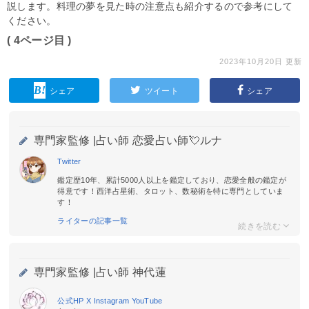
説します。料理の夢を見た時の注意点も紹介するので参考にして
ください。
( 4ページ目 )
2023年10月20日 更新
シェア
ツイート
シェア
専門家監修 |
占い師 恋愛占い師💘ルナ
Twitter
鑑定歴10年、累計5000人以上を鑑定しており、恋愛全般の鑑定が
得意です！西洋占星術、タロット、数秘術を特に専門としていま
す！
ライターの記事一覧
専門家監修 |
占い師 神代蓮
公式HP
X
Instagram
YouTube