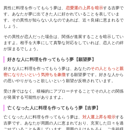
異性に料理を作ってもらう夢は、
恋愛運の上昇を暗示
する吉夢で
す。あなたが夢に出てきた人に好かれていることを表していま
す。その異性が知らない人なのであれば、近々良縁に恵まれるで
しょう。
その異性が恋人だった場合は、関係が進展することを暗示してい
ますよ。相手を大事にして真摯な対応をしていれば、恋人との絆
が深まるでしょう。
好きな人に料理を作ってもらう夢【願望夢】
好きな人に料理を作ってもらう夢は、あなたの
その人ともっと親
密になりたいという気持ちを象徴
する願望夢です。好きな人から
の思いやりがもっと欲しいという願望が反映されています。
受け身ではなく、積極的にアプローチすることでその人との関係
が発展する可能性がありますよ。
亡くなった人に料理を作ってもらう夢【吉夢】
亡くなった人に料理を作ってもらう夢は、
対人運上昇を暗示
する
吉夢です。あなたが周囲の人に恵まれており、充実した日々を過
ごせていることを表しています。周囲の人はもちろん、ご先祖様