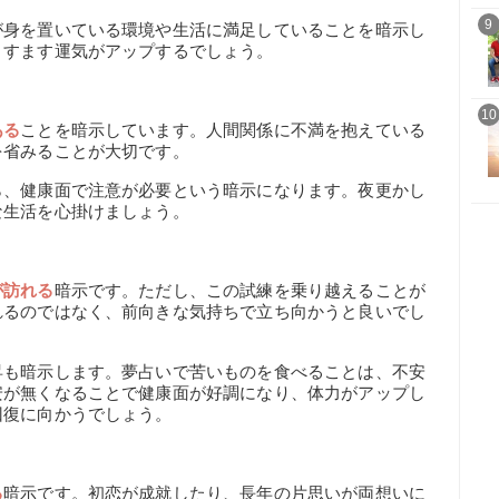
9
が身を置いている環境や生活に満足していることを暗示し
ますます運気がアップするでしょう。
10
ある
ことを暗示しています。人間関係に不満を抱えている
を省みることが大切です。
ら、健康面で注意が必要という暗示になります。夜更かし
な生活を心掛けましょう。
が訪れる
暗示です。ただし、この試練を乗り越えることが
れるのではなく、前向きな気持ちで立ち向かうと良いでし
昇も暗示します。夢占いで苦いものを食べることは、不安
安が無くなることで健康面が好調になり、体力がアップし
回復に向かうでしょう。
る
暗示です。初恋が成就したり、長年の片思いが両想いに