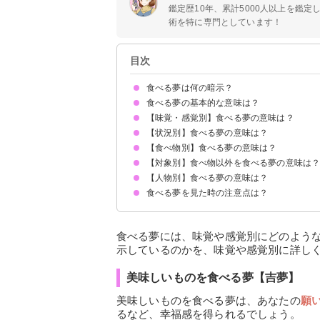
鑑定歴10年、累計5000人以上を鑑
術を特に専門としています！
目次
食べる夢は何の暗示？
食べる夢の基本的な意味は？
【味覚・感覚別】食べる夢の意味は？
①エネルギーの象徴
②欲求の高まりを暗示
初夢で見たら運気に恵まれる暗示
状況によって意味が決まる
【状況別】食べる夢の意味は？
美味しいものを食べる夢【吉夢】
まずいものを食べる夢【警告夢】
苦いものを食べる夢【凶夢・吉夢】
甘いものを食べる夢【吉夢・凶夢】
温かい料理を食べる夢【吉夢】
冷たい料理を食べる夢【警告夢】
【食べ物別】食べる夢の意味は？
お腹いっぱい食べる夢【吉夢】
大勢で食べる夢【吉夢】
手づかみで食べる夢【凶夢・警告夢】
隠れて食べる夢【警告夢】
【対象別】食べ物以外を食べる夢の意味は
ご飯を食べる夢【吉夢・警告夢】
パンを食べる夢【吉夢】
肉を食べる夢【吉夢・凶夢】
魚を食べる夢【吉夢・凶夢】
スイーツを食べる夢【吉夢・警告夢】
果物を食べる夢【吉夢】
野菜を食べる夢【吉夢・警告夢】
卵を食べる夢【吉夢】
カレーを食べる夢【吉夢・凶夢】
【人物別】食べる夢の意味は？
人を食べる夢【吉夢】
虫を食べる夢【吉夢】
花を食べる夢【吉夢】
お金を食べる夢【警告夢】
うんちを食べる夢【吉夢】
食べる夢を見た時の注意点は？
友達と食べる夢【吉夢】
恋人と食べる夢【吉夢・警告夢】
家族と食べる夢【吉夢】
芸能人と食べる夢【吉夢】
異性と食べる夢【願望夢】
知らない人と食べる夢【吉夢】
吉夢なら話さず警告夢や凶夢は人に話す
食べる夢には、味覚や感覚別にどのよう
示しているのかを、味覚や感覚別に詳し
美味しいものを食べる夢【吉夢】
美味しいものを食べる夢は、あなたの
願
るなど、幸福感を得られるでしょう。