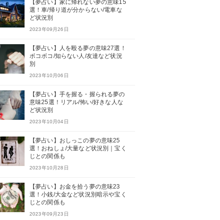
【夢占い】家に帰れない夢の意味15
選！車/帰り道が分からない/電車な
ど状況別
2023年09月26日
【夢占い】人を殴る夢の意味27選！
ボコボコ/知らない人/友達など状況
別
2023年10月06日
【夢占い】手を握る・握られる夢の
意味25選！リアル/怖い/好きな人な
ど状況別
2023年10月04日
【夢占い】おしっこの夢の意味25
選！おねしょ/大量など状況別｜宝く
じとの関係も
2023年10月28日
【夢占い】お金を拾う夢の意味23
選！小銭/大金など状況別暗示や宝く
じとの関係も
2023年09月23日