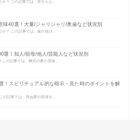
？ この記事では、赤ちゃん...
味40選！大量/ジャリジャリ/奥歯など状況別
？ この記事では、歯が抜け...
0選！知人/祖母/他人/芸能人など状況別
この記事では、葬式の夢の意味...
0選！スピリチュアル的な暗示・見た時のポイントを解
の記事では、死ぬ夢の意味を...