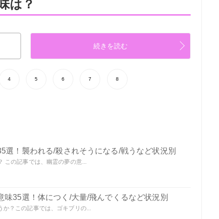
味は？
続きを読む
4
5
6
7
8
5選！襲われる/殺されそうになる/戦うなど状況別
この記事では、幽霊の夢の意...
味35選！体につく/大量/飛んでくるなど状況別
か？この記事では、ゴキブリの...