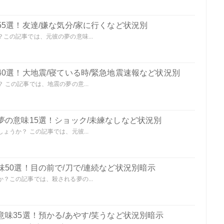
5選！友達/嫌な気分/家に行くなど状況別
この記事では、元彼の夢の意味...
0選！大地震/寝ている時/緊急地震速報など状況別
この記事では、地震の夢の意...
夢の意味15選！ショック/未練なしなど状況別
うか？ この記事では、元彼...
50選！目の前で/刀で/連続など状況別暗示
？この記事では、殺される夢の...
味35選！預かる/あやす/笑うなど状況別暗示