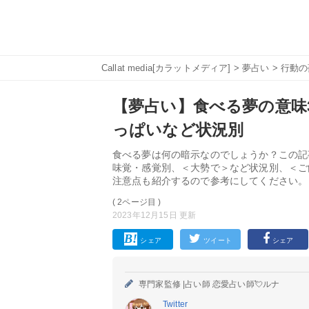
Callat media[カラットメディア]
>
夢占い
>
行動の
【夢占い】食べる夢の意味3
っぱいなど状況別
食べる夢は何の暗示なのでしょうか？この記
味覚・感覚別、＜大勢で＞など状況別、＜ご
注意点も紹介するので参考にしてください。
( 2ページ目 )
2023年12月15日 更新
シェア
ツイート
シェア
専門家監修 |
占い師 恋愛占い師💘ルナ
Twitter