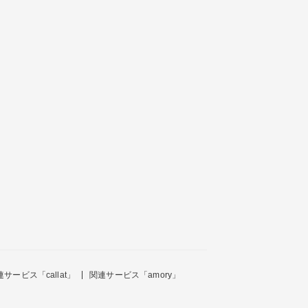
連サービス「callat」
関連サービス「amory」