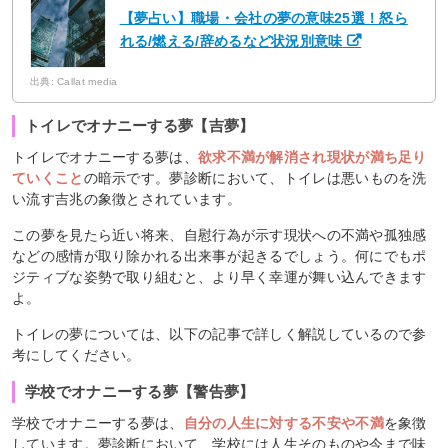
【夢占い】職場・会社の夢の意味25選！怒ら
れる/燃える/辞めるなど状況別意味
出典: Callat media
トイレでオナニーする夢【吉夢】
トイレでオナニーする夢は、
欲求不満が解消され現状が満ち足り
ていくこと
の暗示です。夢診断において、トイレは悪いものを洗
い流す吉兆の象徴とされています。
この夢を見たら近い将来、自慰行為が示す現状への不満や孤独感
などの感情が取り除かれる出来事が起きるでしょう。何にでもポ
ジティブな姿勢で取り組むと、より早く幸運が舞い込んできます
よ。
トイレの夢については、以下の記事で詳しく解説しているので参
考にしてください。
学校でオナニーする夢【警告夢】
学校でオナニーする夢は、
自分の人生に対する不安や不満
を象徴
しています。夢診断において、学校には人生そのものや今まで味