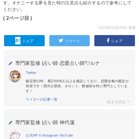
す。オナニーする夢を見た時の注意点も紹介するので参考にして
ください。
( 2ページ目 )
2023年10月28日 更新
シェア
ツイート
シェア
専門家監修 |
占い師 恋愛占い師💘ルナ
Twitter
鑑定歴10年、累計5000人以上を鑑定しており、恋愛全般の鑑定が
得意です！西洋占星術、タロット、数秘術を特に専門としていま
す！
ライターの記事一覧
専門家監修 |
占い師 神代蓮
公式HP
X
Instagram
YouTube