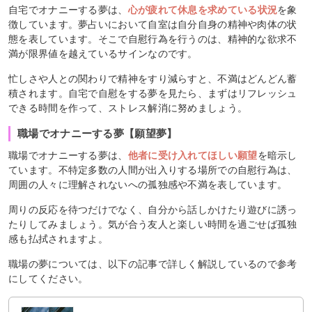
自宅でオナニーする夢は、
心が疲れて休息を求めている状況
を象
徴しています。夢占いにおいて自室は自分自身の精神や肉体の状
態を表しています。そこで自慰行為を行うのは、精神的な欲求不
満が限界値を越えているサインなのです。
忙しさや人との関わりで精神をすり減らすと、不満はどんどん蓄
積されます。自宅で自慰をする夢を見たら、まずはリフレッシュ
できる時間を作って、ストレス解消に努めましょう。
職場でオナニーする夢【願望夢】
職場でオナニーする夢は、
他者に受け入れてほしい願望
を暗示し
ています。不特定多数の人間が出入りする場所での自慰行為は、
周囲の人々に理解されないへの孤独感や不満を表しています。
周りの反応を待つだけでなく、自分から話しかけたり遊びに誘っ
たりしてみましょう。気が合う友人と楽しい時間を過ごせば孤独
感も払拭されますよ。
職場の夢については、以下の記事で詳しく解説しているので参考
にしてください。