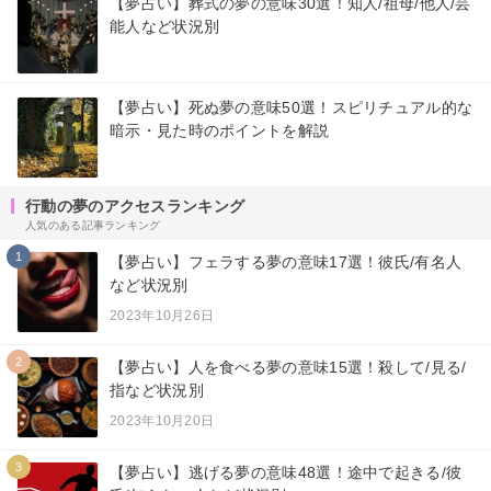
【夢占い】葬式の夢の意味30選！知人/祖母/他人/芸
能人など状況別
【夢占い】死ぬ夢の意味50選！スピリチュアル的な
暗示・見た時のポイントを解説
行動の夢のアクセスランキング
人気のある記事ランキング
1
【夢占い】フェラする夢の意味17選！彼氏/有名人
など状況別
2023年10月26日
2
【夢占い】人を食べる夢の意味15選！殺して/見る/
指など状況別
2023年10月20日
3
【夢占い】逃げる夢の意味48選！途中で起きる/彼