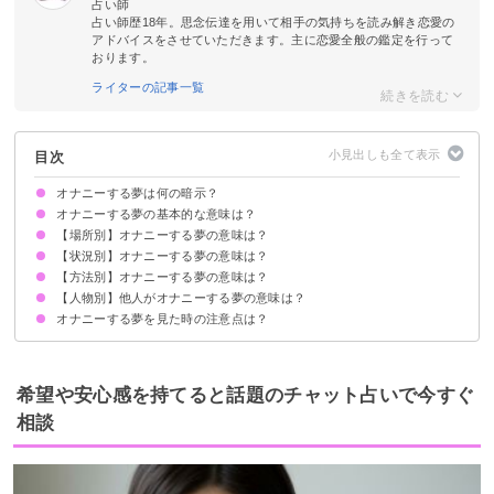
占い師
占い師歴18年。思念伝達を用いて相手の気持ちを読み解き恋愛の
アドバイスをさせていただきます。主に恋愛全般の鑑定を行って
おります。
ライターの記事一覧
目次
オナニーする夢は何の暗示？
オナニーする夢の基本的な意味は？
【場所別】オナニーする夢の意味は？
①現状に不満を抱えている暗示
②寂しさの暗示
状況によって意味が決まる
【状況別】オナニーする夢の意味は？
自宅でオナニーする夢【警告夢】
職場でオナニーする夢【願望夢】
トイレでオナニーする夢【吉夢】
学校でオナニーする夢【警告夢】
お風呂でオナニーする夢【警告夢】
【方法別】オナニーする夢の意味は？
オナニーを見られる夢【警告夢】
オナニーを見せ合う夢【願望夢】
オナニーが気持ちいい夢【吉夢】
オナニーが気持ち良くない夢【警告夢】
オナニーを我慢している夢【警告夢】
オナニーで出血する夢【警告夢】
オナニーの道具を探す夢【吉夢】
異性になってオナニーする夢【願望夢】
【人物別】他人がオナニーする夢の意味は？
指でオナニーする夢【吉夢】
おもちゃでオナニーする夢【警告夢】
オナニーする夢を見た時の注意点は？
友達がオナニーする夢【警告夢】
恋人がオナニーする夢【願望夢】
好きな人がオナニーする夢【願望夢】
知らない人がオナニーする夢【願望夢】
家族がオナニーする夢【警告夢】
悩みやうまくいっていない事を友達や信頼できる人に相談する
吉夢なら話さず警告夢や凶夢は人に話す
希望や安心感を持てると話題のチャット占いで今すぐ
相談