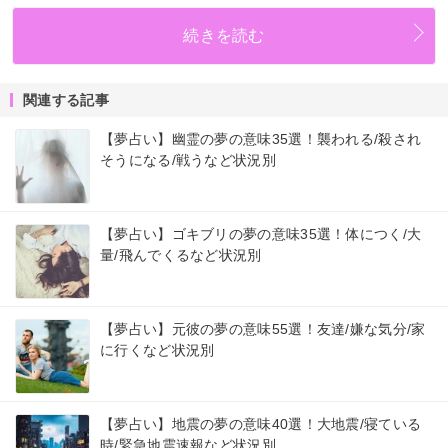
続きを読む
関連する記事
【夢占い】幽霊の夢の意味35選！襲われる/殺され
そうになる/戦うなど状況別
【夢占い】ゴキブリの夢の意味35選！体につく/大
量/飛んでくるなど状況別
【夢占い】元彼の夢の意味55選！友達/嫌な気分/家
に行くなど状況別
【夢占い】地震の夢の意味40選！大地震/寝ている
時/緊急地震速報など状況別