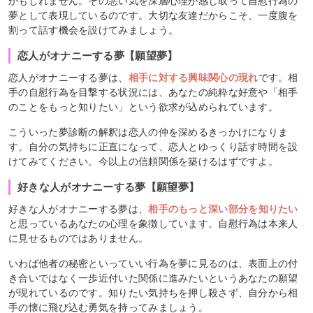
かもしれません。その悪い気を深層心理が感じ取って自慰行為の
夢として表現しているのです。大切な友達だからこそ、一度腹を
割って話す機会を設けてみましょう。
恋人がオナニーする夢【願望夢】
恋人がオナニーする夢は、
相手に対する興味関心の現れ
です。相
手の自慰行為を目撃する状況には、あなたの純粋な好意や「相手
のことをもっと知りたい」という欲求が込められています。
こういった夢診断の解釈は恋人の仲を深めるきっかけになりま
す。自分の気持ちに正直になって、恋人とゆっくり話す時間を設
けてみてください。今以上の信頼関係を築けるはずですよ。
好きな人がオナニーする夢【願望夢】
好きな人がオナニーする夢は、
相手のもっと深い部分を知りたい
と思っているあなたの心理を象徴しています。自慰行為は本来人
に見せるものではありません。
いわば他者の秘密といっていい行為を夢に見るのは、表面上の付
き合いではなく一歩近付いた関係に進みたいというあなたの願望
が現れているのです。知りたい気持ちを押し殺さず、自分から相
手の懐に飛び込む勇気を持ってみましょう。