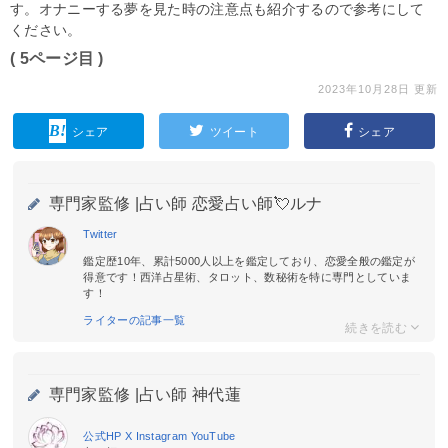
す。オナニーする夢を見た時の注意点も紹介するので参考にして
ください。
( 5ページ目 )
2023年10月28日 更新
シェア
ツイート
シェア
専門家監修 |
占い師 恋愛占い師💘ルナ
Twitter
鑑定歴10年、累計5000人以上を鑑定しており、恋愛全般の鑑定が
得意です！西洋占星術、タロット、数秘術を特に専門としていま
す！
ライターの記事一覧
専門家監修 |
占い師 神代蓮
公式HP
X
Instagram
YouTube