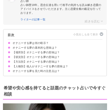
占い師
占い師歴18年。思念伝達を用いて相手の気持ちを読み解き恋愛の
アドバイスをさせていただきます。主に恋愛全般の鑑定を行って
おります。
ライターの記事一覧
目次
オナニーする夢は何の暗示？
オナニーする夢の基本的な意味は？
【場所別】オナニーする夢の意味は？
①現状に不満を抱えている暗示
②寂しさの暗示
状況によって意味が決まる
【状況別】オナニーする夢の意味は？
自宅でオナニーする夢【警告夢】
職場でオナニーする夢【願望夢】
トイレでオナニーする夢【吉夢】
学校でオナニーする夢【警告夢】
お風呂でオナニーする夢【警告夢】
【方法別】オナニーする夢の意味は？
オナニーを見られる夢【警告夢】
オナニーを見せ合う夢【願望夢】
オナニーが気持ちいい夢【吉夢】
オナニーが気持ち良くない夢【警告夢】
オナニーを我慢している夢【警告夢】
オナニーで出血する夢【警告夢】
オナニーの道具を探す夢【吉夢】
異性になってオナニーする夢【願望夢】
【人物別】他人がオナニーする夢の意味は？
指でオナニーする夢【吉夢】
おもちゃでオナニーする夢【警告夢】
オナニーする夢を見た時の注意点は？
友達がオナニーする夢【警告夢】
恋人がオナニーする夢【願望夢】
好きな人がオナニーする夢【願望夢】
知らない人がオナニーする夢【願望夢】
家族がオナニーする夢【警告夢】
悩みやうまくいっていない事を友達や信頼できる人に相談する
吉夢なら話さず警告夢や凶夢は人に話す
希望や安心感を持てると話題のチャット占いで今すぐ
相談