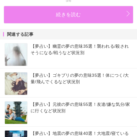
5/6
続きを読む
関連する記事
【夢占い】幽霊の夢の意味35選！襲われる/殺され
そうになる/戦うなど状況別
【夢占い】ゴキブリの夢の意味35選！体につく/大
量/飛んでくるなど状況別
【夢占い】元彼の夢の意味55選！友達/嫌な気分/家
に行くなど状況別
【夢占い】地震の夢の意味40選！大地震/寝ている