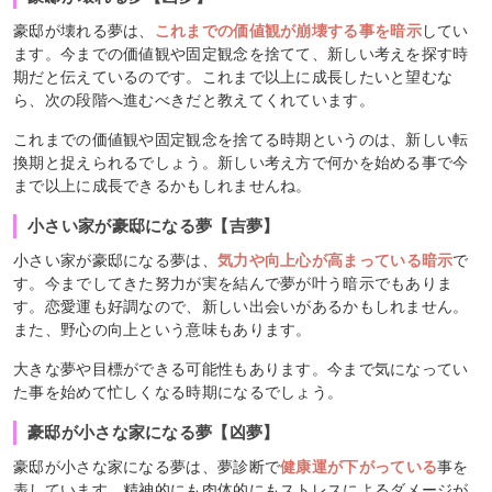
豪邸が壊れる夢は、
これまでの価値観が崩壊する事を暗示
してい
ます。今までの価値観や固定観念を捨てて、新しい考えを探す時
期だと伝えているのです。これまで以上に成長したいと望むな
ら、次の段階へ進むべきだと教えてくれています。
これまでの価値観や固定観念を捨てる時期というのは、新しい転
換期と捉えられるでしょう。新しい考え方で何かを始める事で今
まで以上に成長できるかもしれませんね。
小さい家が豪邸になる夢【吉夢】
小さい家が豪邸になる夢は、
気力や向上心が高まっている暗示
で
す。今までしてきた努力が実を結んで夢が叶う暗示でもありま
す。恋愛運も好調なので、新しい出会いがあるかもしれません。
また、野心の向上という意味もあります。
大きな夢や目標ができる可能性もあります。今まで気になってい
た事を始めて忙しくなる時期になるでしょう。
豪邸が小さな家になる夢【凶夢】
豪邸が小さな家になる夢は、夢診断で
健康運が下がっている
事を
表しています。精神的にも肉体的にもストレスによるダメージが