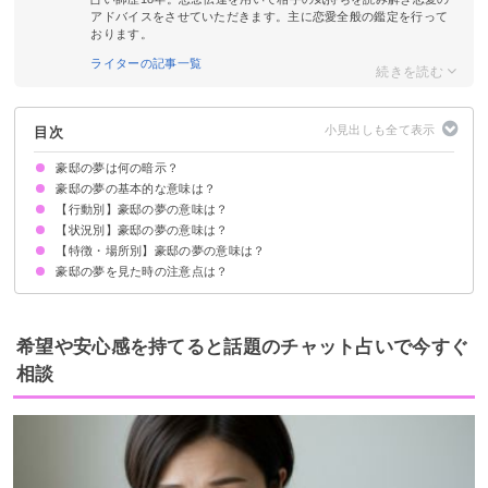
アドバイスをさせていただきます。主に恋愛全般の鑑定を行って
おります。
ライターの記事一覧
目次
豪邸の夢は何の暗示？
豪邸の夢の基本的な意味は？
【行動別】豪邸の夢の意味は？
①権力や地位の暗示
②煌びやかな暮らしに憧れている暗示
状況によって意味が決まる
【状況別】豪邸の夢の意味は？
豪邸に住む夢【吉夢・願望夢】
豪邸に引っ越す夢【吉夢・願望夢】
豪邸で迷う夢【凶夢】
豪邸を買う夢【吉夢】
豪邸に泊まる夢【吉夢】
豪邸を建てる夢【吉夢】
【特徴・場所別】豪邸の夢の意味は？
豪邸に招かれる夢【吉夢】
実家が豪邸になる夢【吉夢】
豪邸が壊れる夢【凶夢】
小さい家が豪邸になる夢【吉夢】
豪邸が小さな家になる夢【凶夢】
豪邸の夢を見た時の注意点は？
お城のような豪邸の夢【吉夢】
広い豪邸の夢【願望夢】
プールがある豪邸の夢【願望夢】
豪邸のお風呂の夢【願望夢】
豪邸の階段の夢【吉夢】
豪邸の玄関の夢【吉夢】
庭がある豪邸の夢【願望夢】
吉夢なら話さず警告夢や凶夢は人に話す
希望や安心感を持てると話題のチャット占いで今すぐ
相談