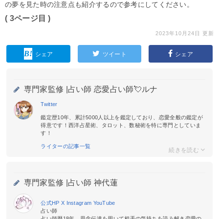
の夢を見た時の注意点も紹介するので参考にしてください。
( 3ページ目 )
2023年10月24日 更新
シェア
ツイート
シェア
専門家監修 |
占い師 恋愛占い師💘ルナ
Twitter
鑑定歴10年、累計5000人以上を鑑定しており、恋愛全般の鑑定が
得意です！西洋占星術、タロット、数秘術を特に専門としていま
す！
ライターの記事一覧
専門家監修 |
占い師 神代蓮
公式HP
X
Instagram
YouTube
占い師
占い師歴18年。思念伝達を用いて相手の気持ちを読み解き恋愛の