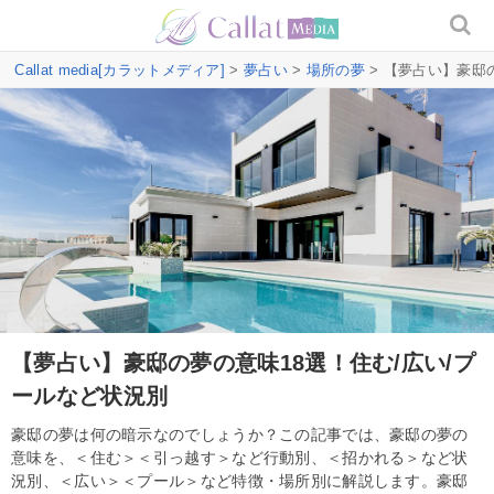
Callat media[カラットメディア]
>
夢占い
>
場所の夢
> 【夢占い】豪邸
【夢占い】豪邸の夢の意味18選！住む/広い/プ
ールなど状況別
豪邸の夢は何の暗示なのでしょうか？この記事では、豪邸の夢の
意味を、＜住む＞＜引っ越す＞など行動別、＜招かれる＞など状
況別、＜広い＞＜プール＞など特徴・場所別に解説します。豪邸