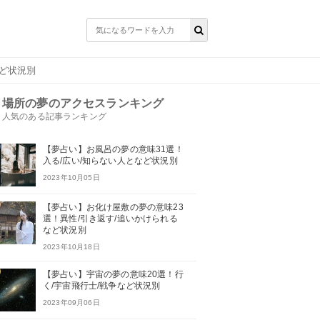
など状況別
場所の夢のアクセスランキング
人気のある記事ランキング
【夢占い】お風呂の夢の意味31選！
入る/広い/知らない人となど状況別
2023年10月05日
【夢占い】お化け屋敷の夢の意味23
選！異性/引き返す/追いかけられる
など状況別
2023年10月18日
【夢占い】宇宙の夢の意味20選！行
く/宇宙飛行士/戦争など状況別
2023年09月06日