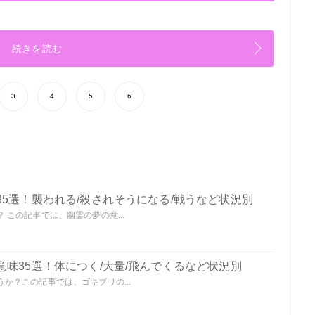
続きを読む
3
4
5
6
5選！襲われる/殺されそうになる/戦うなど状況別
この記事では、幽霊の夢の意...
味35選！体につく/大量/飛んでくるなど状況別
か？この記事では、ゴキブリの...