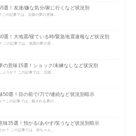
5選！友達/嫌な気分/家に行くなど状況別
この記事では、元彼の夢の意味...
0選！大地震/寝ている時/緊急地震速報など状況別
この記事では、地震の夢の意...
夢の意味15選！ショック/未練なしなど状況別
うか？ この記事では、元彼...
50選！目の前で/刀で/連続など状況別暗示
？この記事では、殺される夢の...
味35選！預かる/あやす/笑うなど状況別暗示
？ この記事では、赤ちゃん...