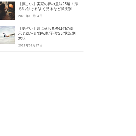
【夢占い】実家の夢の意味25選！帰
る/片付ける/よく見るなど状況別
2023年10月04日
【夢占い】川に落ちる夢は何の暗
示？助かる/自転車/子供など状況別
意味
2023年08月17日