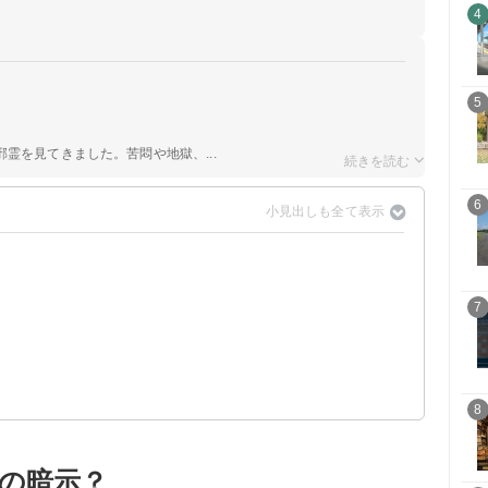
4
5
霊を見てきました。苦悶や地獄、...
6
いる暗示
7
夢・凶夢】
夢・凶夢】
8
の暗示？