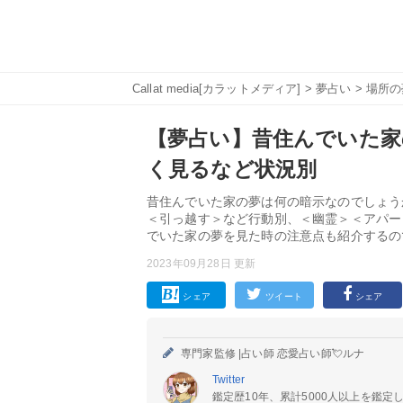
Callat media[カラットメディア]
>
夢占い
>
場所の
【夢占い】昔住んでいた家の
く見るなど状況別
昔住んでいた家の夢は何の暗示なのでしょう
＜引っ越す＞など行動別、＜幽霊＞＜アパー
でいた家の夢を見た時の注意点も紹介するの
2023年09月28日 更新
シェア
ツイート
シェア
専門家監修 |
占い師 恋愛占い師💘ルナ
Twitter
鑑定歴10年、累計5000人以上を鑑