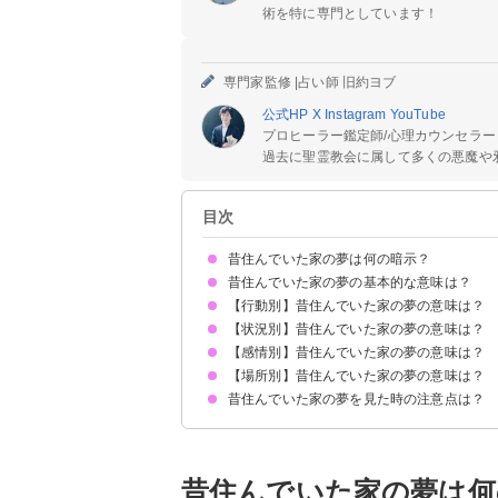
術を特に専門としています！
専門家監修 |
占い師 旧約ヨブ
公式HP
X
Instagram
YouTube
プロヒーラー鑑定師/心理カウンセラー
過去に聖霊教会に属して多くの悪魔や邪
目次
昔住んでいた家の夢は何の暗示？
昔住んでいた家の夢の基本的な意味は？
【行動別】昔住んでいた家の夢の意味は？
①過去を懐かしんでいる暗示
②現状に嫌気がさしているサイン
昔住んでいた家の夢ばかり見る場合は思い悩んで
状況によって意味が決まる
【状況別】昔住んでいた家の夢の意味は？
昔住んでいた家を掃除する夢【吉夢】
昔住んでいた家を引っ越す夢【吉夢】
昔住んでいた家をリフォームする夢【吉夢】
昔住んでいた家を遠くから見る夢【吉夢】
昔住んでいた家にまた住む夢【吉夢・凶夢】
昔住んでいた家の場所に新しい家を建てる夢【吉
【感情別】昔住んでいた家の夢の意味は？
昔住んでいた家に幽霊が出る夢【吉夢・凶夢】
昔住んでいたアパートの夢【吉夢】
昔住んでいた家に知らない人がいる夢【吉夢】
昔住んでいた家が火事になる夢【吉夢】
昔住んでいた家で飼っていた犬が出てくる夢【吉
昔住んでいた家が壊れる夢【警告夢】
子供の頃に住んでいた家の夢【吉夢】
昔住んでいた家が暗い夢【警告夢】
昔住んでいた家が狭い夢【凶夢】
昔住んでいた家が新しい夢【吉夢】
昔住んでいた家が豪邸な夢【吉夢】
【場所別】昔住んでいた家の夢の意味は？
昔住んでいた家が怖い夢【凶夢】
昔住んでいた家が懐かしい夢【警告夢】
昔住んでいた家に寂しさを感じる夢【警告夢】
昔住んでいた家の夢を見た時の注意点は？
昔住んでいた家の部屋の夢【吉夢・凶夢】
昔住んでいた家のトイレの夢【吉夢】
昔住んでいた家のお風呂の夢【吉夢】
昔住んでいた家の台所の夢【警告夢】
昔住んでいた家の玄関ドアの夢【吉夢】
十分な休息を取る
吉夢なら話さず警告夢や凶夢は人に話す
昔住んでいた家の夢は何