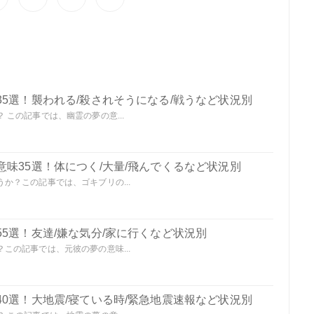
5選！襲われる/殺されそうになる/戦うなど状況別
この記事では、幽霊の夢の意...
味35選！体につく/大量/飛んでくるなど状況別
か？この記事では、ゴキブリの...
5選！友達/嫌な気分/家に行くなど状況別
この記事では、元彼の夢の意味...
0選！大地震/寝ている時/緊急地震速報など状況別