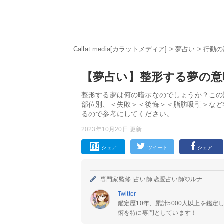
Callat media[カラットメディア]
>
夢占い
>
行動の
【夢占い】整形する夢の意味
整形する夢は何の暗示なのでしょうか？この
部位別、＜失敗＞＜後悔＞＜脂肪吸引＞など
るので参考にしてください。
2023年10月20日 更新
シェア
ツイート
シェア
専門家監修 |
占い師 恋愛占い師💘ルナ
Twitter
鑑定歴10年、累計5000人以上を鑑
術を特に専門としています！