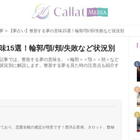
夢
> 【夢占い】整形する夢の意味15選！輪郭/顎/頬/失敗など状況別
15選！輪郭/顎/頬/失敗など状況別
記事では、整形する夢の意味を、＜輪郭＞＜顎＞＜頬＞など
1
状況別に解説します。整形する夢を見た時の注意点も紹介す
2
3
定しており、恋愛全般の鑑定が得意です！西洋占星術、タロット、数秘