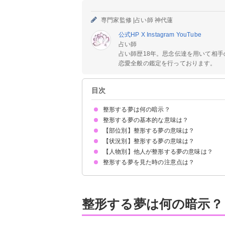
専門家監修 |
占い師 神代蓮
公式HP
X
Instagram
YouTube
占い師
占い師歴18年。思念伝達を用いて相
恋愛全般の鑑定を行っております。
目次
整形する夢は何の暗示？
整形する夢の基本的な意味は？
【部位別】整形する夢の意味は？
コンプレックスを克服したい気持ちの表れ
状況によって意味が決まる
【状況別】整形する夢の意味は？
輪郭を整形する夢【吉夢】
顎を整形する夢【願望夢】
頬を整形する夢【願望夢】
涙袋を整形する夢【願望夢】
目を整形する夢【願望夢】
鼻を整形する夢【願望夢】
唇を整形する夢【願望夢】
【人物別】他人が整形する夢の意味は？
整形に失敗する夢【凶夢】
脂肪吸引をする夢【願望夢】
整形を後悔している夢【凶夢】
勝手に整形される夢【願望夢】
整形がバレる夢【吉夢・警告夢】
整形する夢を見た時の注意点は？
友達が整形する夢【吉夢・凶夢】
家族が整形する夢【警告夢】
恋人が整形する夢【凶夢】
十分な休息を取る
吉夢なら話さず警告夢や凶夢は人に話す
整形する夢は何の暗示？