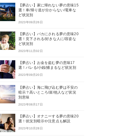
【夢占い】家に帰れない夢の意味15
選！車/帰り道が分からない/電車な
ど状況別
2023年09月26日
【夢占い】バカにされる夢の意味20
選！見下される/好きな人に/容姿な
ど状況別
2023年11月02日
【夢占い】お金を盗む夢の意味17
選！バレる/小銭/捕まるなど状況別
2023年09月20日
【夢占い】海に飛び込む夢は不安の
暗示？高いところ/崖/他人など状況
別意味
2023年08月17日
【夢占い】オナニーする夢の意味20
選！状況別暗示や注意点も解説
2023年10月28日