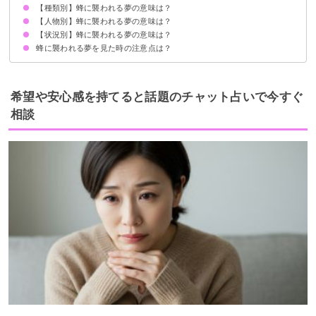
【種類別】蜂に襲われる夢の意味は？
1匹の蜂に襲われる夢【警告夢】
２匹の蜂に襲われる夢【警告夢】
蜂の大群に襲われる夢【凶夢】
【人物別】蜂に襲われる夢の意味は？
スズメバチに襲われる夢【凶夢】
ミツバチに襲われる夢【警告夢】
クマバチに襲われる夢【凶夢】
女王バチに襲われる夢【警告夢】
【状況別】蜂に襲われる夢の意味は？
他人が蜂に襲われる夢【吉夢】
子どもが蜂に襲われる夢【警告夢】
家族が蜂に襲われる夢【警告夢】
友人が蜂に襲われる夢【警告夢】
蜂に襲われる夢を見た時の注意点は？
蜂に襲われて追いかけられる夢【警告夢】
蜂に襲われて刺される夢【凶夢】
蜂に襲われて蜂を追い払う夢【吉夢】
蜂に襲われて蜂を捕まえる夢【吉夢】
周囲の人とのコミュニケーションに注意する
警告夢や凶夢の内容を人に話す
希望や安心感を持てると話題のチャット占いで今すぐ
相談