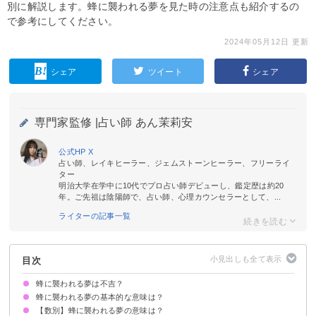
別に解説します。蜂に襲われる夢を見た時の注意点も紹介するの
で参考にしてください。
2024年05月12日 更新
シェア
ツイート
シェア
専門家監修 |
占い師 あん茉莉安
公式HP
X
占い師、レイキヒーラー、ジェムストーンヒーラー、フリーライ
ター
明治大学在学中に10代でプロ占い師デビューし、鑑定歴は約20
年。ご先祖は陰陽師で、占い師、心理カウンセラーとして、...
ライターの記事一覧
目次
蜂に襲われる夢は不吉？
蜂に襲われる夢の基本的な意味は？
【数別】蜂に襲われる夢の意味は？
対人関係のトラブルを暗示
数/種類/人物/状況で意味が決まる