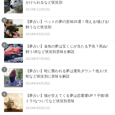
かけられるなど状況別
2023年11月02日
5
【夢占い】ペットの夢の意味25選！増える/逃げる/
飼うなど状況別
2024年03月25日
6
【夢占い】金魚の夢は宝くじが当たる予兆？死ぬ/
飼う/赤など状況別意味を解説
2023年07月09日
7
【夢占い】蛇に襲われる夢は運気ダウン？他人/大
蛇など状況別に意味を解説
2024年04月28日
8
【夢占い】猫が甘えてくる夢は恋愛運UP？子猫/茶
トラ/なついてなど状況別意味
2024年05月01日