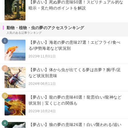
【夢占い】死ぬ夢の意味50選！スピリチュアル的な
暗示・見た時のポイントを解説
動物・植物・虫の夢のアクセスランキング
人気のある記事ランキング
1
【夢占い】海老の夢の意味27選！エビフライ/食べ
る/伊勢海老など状況別
2023年11月01日
2
【夢占い】体から虫が出てくる夢は吉夢？腕/手/足
など状況別意味
2024年06月11日
3
【夢占い】龍の夢の意味40選！龍雲/白い/龍神など
状況別｜宝くじとの関係も
2023年10月24日
4
【夢占い】狼の夢の意味26選！白い/襲われる/追い