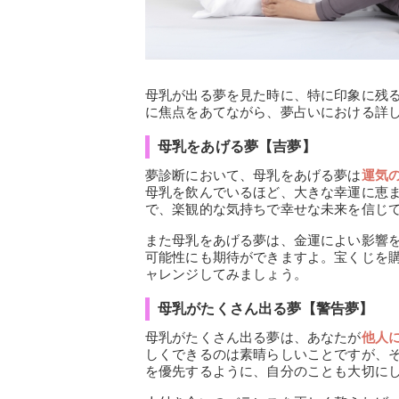
母乳が出る夢を見た時に、特に印象に残
に焦点をあてながら、夢占いにおける詳
母乳をあげる夢【吉夢】
夢診断において、母乳をあげる夢は
運気
母乳を飲んでいるほど、大きな幸運に恵
で、楽観的な気持ちで幸せな未来を信じ
また母乳をあげる夢は、金運によい影響
可能性にも期待ができますよ。宝くじを
ャレンジしてみましょう。
母乳がたくさん出る夢【警告夢】
母乳がたくさん出る夢は、あなたが
他人
しくできるのは素晴らしいことですが、
を優先するように、自分のことも大切に