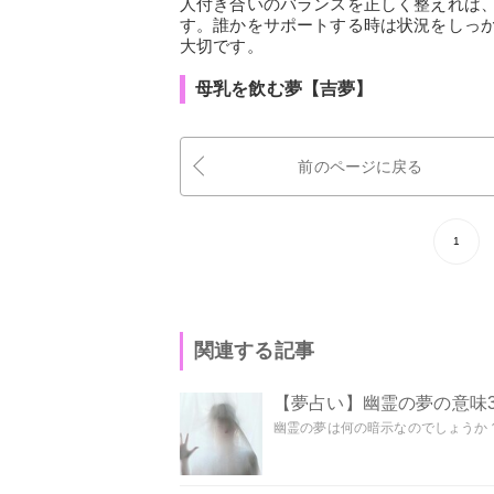
人付き合いのバランスを正しく整えれば
す。誰かをサポートする時は状況をしっ
大切です。
母乳を飲む夢【吉夢】
前のページに戻る
1
関連する記事
【夢占い】幽霊の夢の意味3
幽霊の夢は何の暗示なのでしょうか？ 