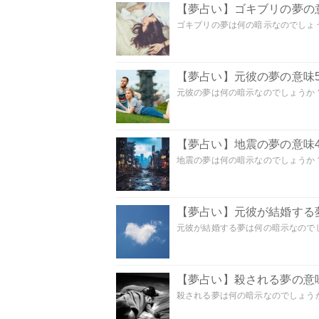
【夢占い】ゴキブリの夢の意
ゴキブリの夢は何の暗示なのでしょう
【夢占い】元彼の夢の意味5
元彼の夢は何の暗示なのでしょうか？
【夢占い】地震の夢の意味4
地震の夢は何の暗示なのでしょうか？ 
【夢占い】元彼が結婚する
元彼が結婚する夢は何の暗示なのでしょ
【夢占い】殺される夢の意味
殺される夢は何の暗示なのでしょうか