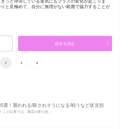
、きっと停滞している運気にもプラスの変化が起こりま
かりと見極めて、自分に無理がない範囲で協力することが
続きを読む
2
3
4
5選！襲われる/殺されそうになる/戦うなど状況別
この記事では、幽霊の夢の意...