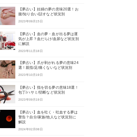
【夢占い】妊婦の夢の意味20選！お
腹/知り合い/話すなど状況別
2023年09月15日
【夢占い】血の夢・血が出る夢は運
気が上昇？血だらけ/血尿など状況別
に解説
2023年11月18日
【夢占い】爪が剥がれる夢の意味24
選！親指/足/痛くないなど状況別
2023年10月19日
【夢占い】指を切る夢の意味18選！
包丁/ハサミ/切断など状況別
2023年09月19日
【夢占い】血を吐く・吐血する夢は
警告？自分/家族/他人など状況別に
解説
2024年02月08日