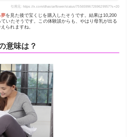
引用元: https://x.com/dhastarflower/status/755659967269629957?s=20
る夢
を見た後で宝くじを購入したそうです。結果は10,200
っていたそうです。この体験談からも、やはり母乳が出る
考えられますね。
の意味は？