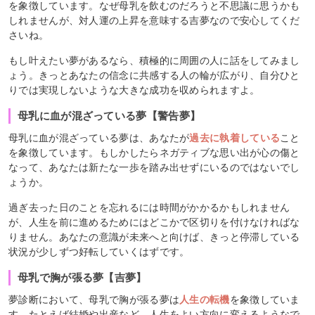
を象徴しています。なぜ母乳を飲むのだろうと不思議に思うかも
しれませんが、対人運の上昇を意味する吉夢なので安心してくだ
さいね。
もし叶えたい夢があるなら、積極的に周囲の人に話をしてみまし
ょう。きっとあなたの信念に共感する人の輪が広がり、自分ひと
りでは実現しないような大きな成功を収められますよ。
母乳に血が混ざっている夢【警告夢】
母乳に血が混ざっている夢は、あなたが
過去に執着している
こと
を象徴しています。もしかしたらネガティブな思い出が心の傷と
なって、あなたは新たな一歩を踏み出せずにいるのではないでし
ょうか。
過ぎ去った日のことを忘れるには時間がかかるかもしれません
が、人生を前に進めるためにはどこかで区切りを付けなければな
りません。あなたの意識が未来へと向けば、きっと停滞している
状況が少しずつ好転していくはずです。
母乳で胸が張る夢【吉夢】
夢診断において、母乳で胸が張る夢は
人生の転機
を象徴していま
す。たとえば結婚や出産など、人生をよい方向に変えるようなで