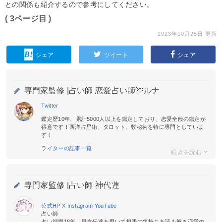
との関係も紹介するので参考にしてください。
( 3ページ目 )
2023年10月25日 更新
シェア
ツイート
シェア
専門家監修 |
占い師 恋愛占い師💘ルナ
Twitter
鑑定歴10年、累計5000人以上を鑑定しており、恋愛全般の鑑定が
得意です！西洋占星術、タロット、数秘術を特に専門としていま
す！
ライターの記事一覧
専門家監修 |
占い師 神代蓮
公式HP
X
Instagram
YouTube
占い師
占い師歴18年。思念伝達を用いて相手の気持ちを読み解き恋愛の