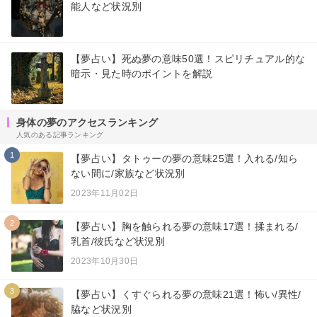
能人など状況別
【夢占い】死ぬ夢の意味50選！スピリチュアル的な
暗示・見た時のポイントを解説
身体の夢のアクセスランキング
人気のある記事ランキング
1
【夢占い】タトゥーの夢の意味25選！入れる/知ら
ない間に/家族など状況別
2023年11月02日
2
【夢占い】胸を触られる夢の意味17選！揉まれる/
乳首/彼氏など状況別
2023年10月30日
3
【夢占い】くすぐられる夢の意味21選！怖い/異性/
脇など状況別