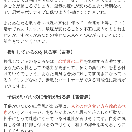
きごとが起こるでしょう。運気の流れが変わる重要な時期なの
で、思考をポジティブに保つよう心掛けてくださいね。
またあなたを取り巻く状況の変化に伴って、金運が上昇していく
暗示でもありますよ。環境が変わることを不安に思うかもしれま
せんが、すべてがあなたの幸せな未来へとつながっているので、
前向きでいてください。
授乳しているのを見る夢【吉夢】
授乳しているのを見る夢は、
恋愛運の上昇
を象徴する吉夢です。
あなたの女性としての魅力が高まって、多くの異性の目を惹き付
けていくでしょう。あなた自身も恋愛に対して前向きになってい
るタイミングなので、素敵なパートナーができる可能性に期待が
できますよ。
子供がいないのに母乳が出る夢【警告夢】
子供がいないのに母乳が出る夢は、
人との付き合い方を改めるべ
き
というメッセージ。あなたがよかれと思って起こした行動が、
相手にとって迷惑になっている可能性がありそうです。自分の気
持ちを強引に押し付けるのではなく、相手の都合を考えるように
してくださいね。