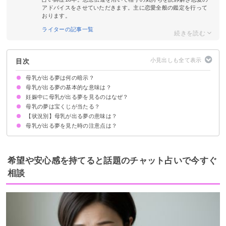
アドバイスをさせていただきます。主に恋愛全般の鑑定を行って
おります。
ライターの記事一覧
目次
母乳が出る夢は何の暗示？
母乳が出る夢の基本的な意味は？
妊娠中に母乳が出る夢を見るのはなぜ？
周囲に献身的に貢献している暗示
状況によって意味が決まる
母乳の夢は宝くじが当たる？
母性的本能が高まっている暗示
【状況別】母乳が出る夢の意味は？
吉夢の母乳の夢なら当たるかも
母乳の夢を見て宝くじが当たった体験談
母乳が出る夢を見た時の注意点は？
母乳をあげる夢【吉夢】
母乳がたくさん出る夢【警告夢】
母乳を飲む夢【吉夢】
母乳に血が混ざっている夢【警告夢】
母乳で胸が張る夢【吉夢】
授乳しているのを見る夢【吉夢】
子供がいないのに母乳が出る夢【警告夢】
乳房から母乳が出る夢【吉夢】
授乳しているのを見られる夢【警告夢】
吉夢なら話さず警告夢や凶夢は人に話す
希望や安心感を持てると話題のチャット占いで今すぐ
相談