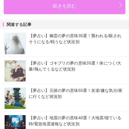
続きを読む
関連する記事
【夢占い】幽霊の夢の意味35選！襲われる/殺され
そうになる/戦うなど状況別
【夢占い】ゴキブリの夢の意味35選！体につく/大
量/飛んでくるなど状況別
【夢占い】元彼の夢の意味55選！友達/嫌な気分/家
に行くなど状況別
【夢占い】地震の夢の意味40選！大地震/寝ている
時/緊急地震速報など状況別