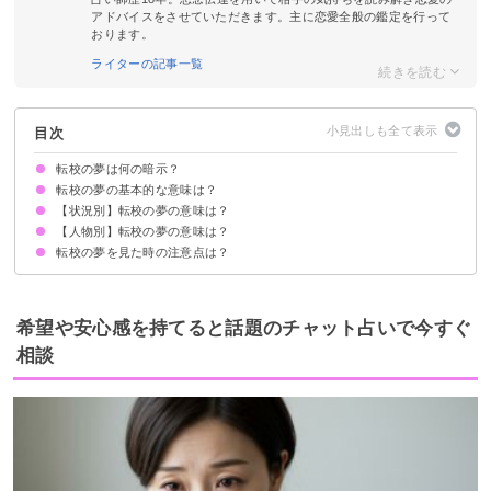
アドバイスをさせていただきます。主に恋愛全般の鑑定を行って
おります。
ライターの記事一覧
目次
転校の夢は何の暗示？
転校の夢の基本的な意味は？
【状況別】転校の夢の意味は？
転校の夢は現状に不満がある暗示
社会人・大人が見た場合は逃避願望の暗示
初夢で見た場合は変化を求めている暗示
状況によって意味が決まる
【人物別】転校の夢の意味は？
転校する夢【警告夢】
転校生が来る夢【吉夢】
海外に転校する夢【吉夢】
引越しで転校する夢【警告夢】
転校していじめられる夢【警告夢】
転校する時に泣く夢【警告夢】
転校する先に誰もいない夢【警告夢】
転校の挨拶をする夢【警告夢】
転校する先で馴染める夢【吉夢】
転校する先で馴染めない夢【凶夢】
転校して悲しいと感じた夢【吉夢】
転校して嬉しいと感じた夢【警告夢】
転校の夢を見た時の注意点は？
好きな人が転校する夢【願望夢】
友達が転校する夢【願望夢】
子供が転校する夢【吉夢】
恋人（彼氏・彼女）が転校する夢【警告夢】
自分以外の誰かが転校する夢【警告夢】
十分な休息を取る
吉夢なら話さず警告夢や凶夢は人に話す
希望や安心感を持てると話題のチャット占いで今すぐ
相談