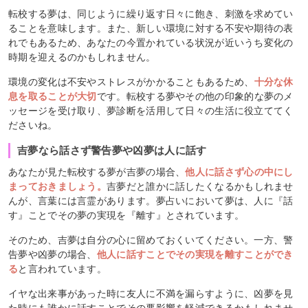
転校する夢は、同じように繰り返す日々に飽き、刺激を求めてい
ることを意味します。また、新しい環境に対する不安や期待の表
れでもあるため、あなたの今置かれている状況が近いうち変化の
時期を迎えるのかもしれません。
環境の変化は不安やストレスがかかることもあるため、
十分な休
息を取ることが大切
です。転校する夢やその他の印象的な夢のメ
ッセージを受け取り、夢診断を活用して日々の生活に役立ててく
ださいね。
吉夢なら話さず警告夢や凶夢は人に話す
あなたが見た転校する夢が吉夢の場合、
他人に話さず心の中にし
まっておきましょう。
吉夢だと誰かに話したくなるかもしれませ
んが、言葉には言霊があります。夢占いにおいて夢は、人に『話
す』ことでその夢の実現を『離す』とされています。
そのため、吉夢は自分の心に留めておくいてください。一方、警
告夢や凶夢の場合、
他人に話すことでその実現を離すことができ
る
と言われています。
イヤな出来事があった時に友人に不満を漏らすように、凶夢を見