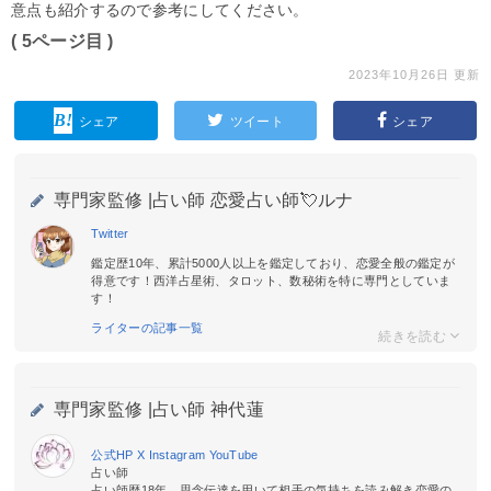
意点も紹介するので参考にしてください。
( 5ページ目 )
2023年10月26日 更新
シェア
ツイート
シェア
専門家監修 |
占い師 恋愛占い師💘ルナ
Twitter
鑑定歴10年、累計5000人以上を鑑定しており、恋愛全般の鑑定が
得意です！西洋占星術、タロット、数秘術を特に専門としていま
す！
ライターの記事一覧
専門家監修 |
占い師 神代蓮
公式HP
X
Instagram
YouTube
占い師
占い師歴18年。思念伝達を用いて相手の気持ちを読み解き恋愛の