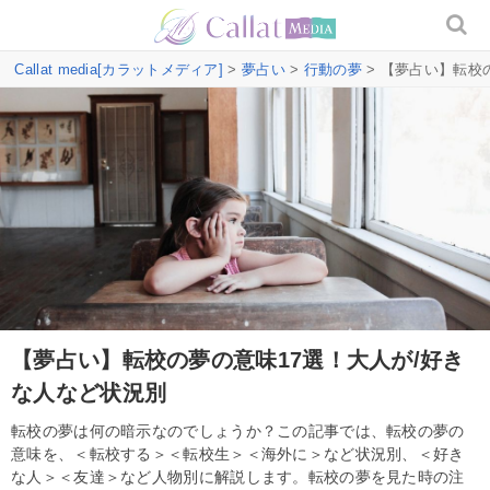
Callat media[カラットメディア]
>
夢占い
>
行動の夢
> 【夢占い】転校
【夢占い】転校の夢の意味17選！大人が/好き
な人など状況別
転校の夢は何の暗示なのでしょうか？この記事では、転校の夢の
意味を、＜転校する＞＜転校生＞＜海外に＞など状況別、＜好き
な人＞＜友達＞など人物別に解説します。転校の夢を見た時の注