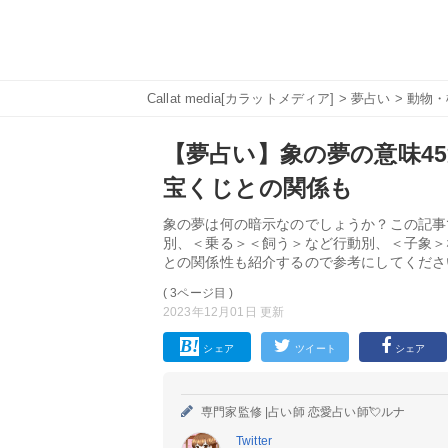
Callat media[カラットメディア]
>
夢占い
>
動物・
【夢占い】象の夢の意味45
宝くじとの関係も
象の夢は何の暗示なのでしょうか？この記事
別、＜乗る＞＜飼う＞など行動別、＜子象＞
との関係性も紹介するので参考にしてくださ
( 3ページ目 )
2023年12月01日 更新
シェア
ツイート
シェア
専門家監修 |
占い師 恋愛占い師💘ルナ
Twitter