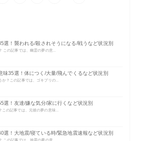
5選！襲われる/殺されそうになる/戦うなど状況別
この記事では、幽霊の夢の意...
味35選！体につく/大量/飛んでくるなど状況別
か？この記事では、ゴキブリの...
5選！友達/嫌な気分/家に行くなど状況別
この記事では、元彼の夢の意味...
0選！大地震/寝ている時/緊急地震速報など状況別
この記事では、地震の夢の意...