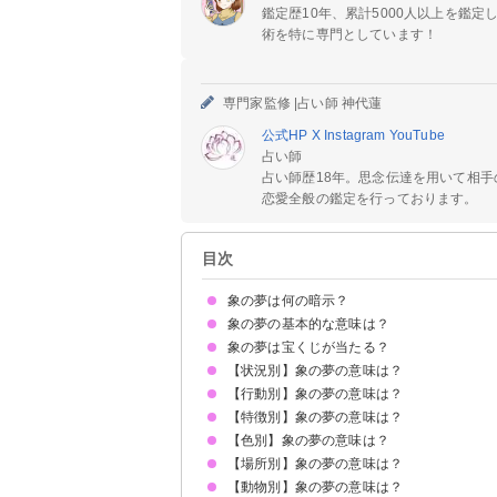
鑑定歴10年、累計5000人以上を鑑
術を特に専門としています！
専門家監修 |
占い師 神代蓮
公式HP
X
Instagram
YouTube
占い師
占い師歴18年。思念伝達を用いて相
恋愛全般の鑑定を行っております。
目次
象の夢は何の暗示？
象の夢の基本的な意味は？
象の夢は宝くじが当たる？
①豊かさの象徴
②周囲から頼られていることの暗示
状況によって意味が決まる
【状況別】象の夢の意味は？
吉夢の象の夢なら当たるかも
象の夢を見て宝くじが当たった体験談
【行動別】象の夢の意味は？
象が暴れる夢【警告夢】
象の群れの夢【吉夢】
象に襲われる夢【警告夢】
象に助けられる夢【吉夢】
象が泳ぐ夢【吉夢】
象が水浴びする夢【警告夢】
象に追いかけられる夢【警告夢】
象が怪我する夢【警告夢】
象が殺される夢【吉夢】
象が死ぬ夢【警告夢】
象の死骸の夢【警告夢】
象が出産する夢【吉夢】
象が空を飛ぶ夢【吉夢】
象に踏まれる夢【吉夢】
象が倒れる夢【警告夢】
象が走る夢【吉夢】
象が糞をする夢【吉夢】
象の置物の夢【吉夢】
象のぬいぐるみの夢【吉夢】
象のおもちゃの夢【吉夢】
象がサーカスで芸をする夢【吉夢】
象の鼻が印象的な夢【吉夢】
象が怒る夢【警告夢】
【特徴別】象の夢の意味は？
象に乗る夢【吉夢】
象を飼う夢【吉夢】
象を洗う夢【警告夢】
象と喧嘩する夢【警告夢】
象を助ける夢【吉夢】
象を撫でる夢【吉夢】
象を殺す夢【警告夢】
象を食べる夢【吉夢】
【色別】象の夢の意味は？
子象の夢【吉夢】
大きな象の夢【警告夢】
象の赤ちゃんの夢【吉夢】
象の親子の夢【吉夢】
かわいい象の夢【吉夢】
【場所別】象の夢の意味は？
赤い象の夢【吉夢】
青い象の夢【吉夢】
ピンクの象の夢【吉夢】
金色の象の夢【吉夢】
【動物別】象の夢の意味は？
象が川にいる夢【吉夢】
象が海にいる夢【吉夢】
象が動物園にいる夢【警告夢】