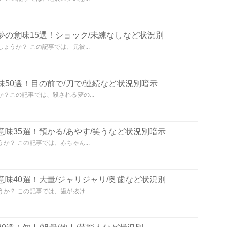
夢の意味15選！ショック/未練なしなど状況別
うか？ この記事では、元彼...
50選！目の前で/刀で/連続など状況別暗示
？この記事では、殺される夢の...
味35選！預かる/あやす/笑うなど状況別暗示
？ この記事では、赤ちゃん...
味40選！大量/ジャリジャリ/奥歯など状況別
？ この記事では、歯が抜け...