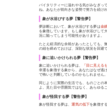
バイタリティーに溢れやる気がみなぎっ
ね。あなたが前向きな姿勢で努力を続け
象が水浴びする夢【警告夢】
夢診断において、象が水浴びする夢は
金
を象徴しています。もし象が水浴びして
況に陥ってしまう可能性がありますよ。
たとえ経済的な余裕があったとしても、
の紐を締めておけば、深刻な状況を回避
象に追いかけられる夢【警告夢】
象に追いかけられる夢は、
「目に見える
幸運を象徴する象から、あなたはなぜ逃
で怖いと判断しているのかもしれません
同じように実際の生活でも、ものごとの
よ。見た目や雰囲気ではなく、あらゆる
象が怪我する夢【警告夢】
象が怪我する夢は、
運気の低下
を象徴す