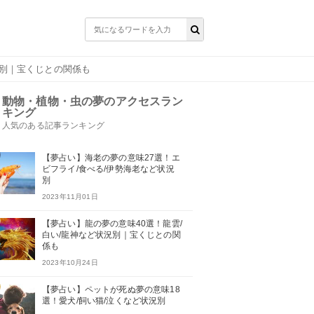
況別｜宝くじとの関係も
動物・植物・虫の夢のアクセスラン
キング
人気のある記事ランキング
【夢占い】海老の夢の意味27選！エ
ビフライ/食べる/伊勢海老など状況
別
2023年11月01日
【夢占い】龍の夢の意味40選！龍雲/
白い/龍神など状況別｜宝くじとの関
係も
2023年10月24日
【夢占い】ペットが死ぬ夢の意味18
選！愛犬/飼い猫/泣くなど状況別