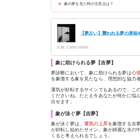
象の夢を見た時の注意点は？
象とキリンが出てくる夢【吉夢】
象とライオンが出てくる夢【吉夢】
吉夢なら話さず警告夢や凶夢は人に話す
【夢占い】襲われる夢の意味4
出典: Callat media
象に助けられる夢【吉夢】
夢診断において、象に助けられる夢は
心
を象徴する象を見たなら、理想的な協力
運気が好転するサインでもあるので、こ
くださいね。たとえ今あなたが何かに悩
出せます。
象が泳ぐ夢【吉夢】
象が泳ぐ夢は、
運気の上昇
を象徴する吉
が好転し始めたサイン。象が綺麗な水の
くると考えられるでしょう。