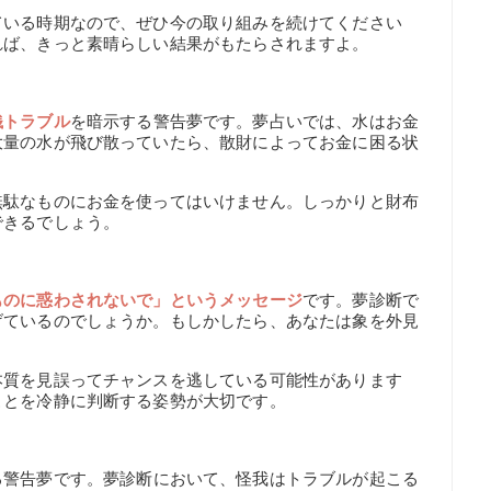
ている時期なので、ぜひ今の取り組みを続けてください
れば、きっと素晴らしい結果がもたらされますよ。
銭トラブル
を暗示する警告夢です。夢占いでは、水はお金
大量の水が飛び散っていたら、散財によってお金に困る状
無駄なものにお金を使ってはいけません。しっかりと財布
できるでしょう。
ものに惑わされないで」というメッセージ
です。夢診断で
げているのでしょうか。もしかしたら、あなたは象を外見
。
本質を見誤ってチャンスを逃している可能性があります
ことを冷静に判断する姿勢が大切です。
る警告夢です。夢診断において、怪我はトラブルが起こる