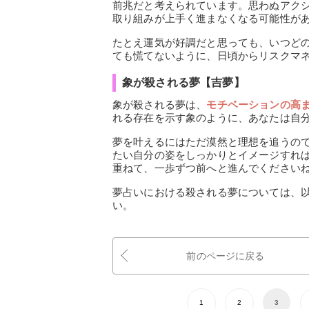
前兆だと考えられています。思わぬアク
取り組みが上手く進まなくなる可能性が
たとえ運気が好調だと思っても、いつど
ても慌てないように、日頃からリスクマ
象が殺される夢【吉夢】
象が殺される夢は、
モチベーションの高
れる存在を示す象のように、あなたは自
夢を叶えるにはただ漠然と理想を追うの
たい自分の姿をしっかりとイメージすれ
重ねて、一歩ずつ前へと進んでください
夢占いにおける殺される夢については、
い。
前のページに戻る
1
2
3