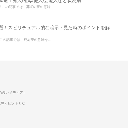
0選！知人/祖母/他人/芸能人など状況別
この記事では、葬式の夢の意味...
0選！スピリチュアル的な暗示・見た時のポイントを解
の記事では、死ぬ夢の意味を...
ための占いメディア」
に導くヒントとな