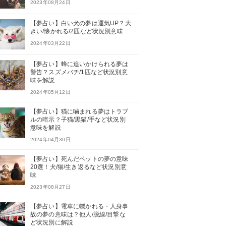
2023年08月24日
【夢占い】白い犬の夢は運気UP？大
きい/懐かれる/2匹など状況別意味
2024年03月22日
【夢占い】蜂に追いかけられる夢は
警告？スズメバチ/1匹など状況別意
味を解説
2024年05月12日
【夢占い】猫に噛まれる夢はトラブ
ルの暗示？子猫/黒猫/手など状況別
意味を解説
2024年04月30日
【夢占い】死んだペットの夢の意味
20選！犬/猫/生き返るなど状況別意
味
2023年08月27日
【夢占い】電車に轢かれる・人身事
故の夢の意味は？他人/脱線/目撃な
ど状況別に解説