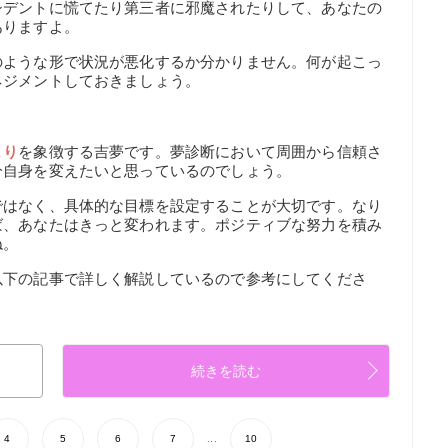
シデントに慌てたり第三者に邪魔されたりして、あなたの
ありますよ。
のような形で状況が悪化するか分かりません。何が起こっ
ネジメントしておきましょう。
まり
を象徴する吉夢です。夢診断において周囲から信頼さ
分自身を変えたいと思っているのでしょう。
ではなく、具体的な目標を設定することが大切です。なり
ば、あなたはきっと変われます。ポジティブな努力を積み
ね。
以下の記事で詳しく解説しているので参考にしてくださ
続きを読む
4
5
6
7
...
10