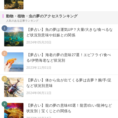
動物・植物・虫の夢のアクセスランキング
人気のある記事ランキング
1
【夢占い】魚の夢は運気UP？大量/大きな/食べるな
ど状況別意味や妊娠との関係
2024年05月20日
2
【夢占い】海老の夢の意味27選！エビフライ/食べ
る/伊勢海老など状況別
2023年11月01日
3
【夢占い】体から虫が出てくる夢は吉夢？腕/手/足
など状況別意味
2024年06月11日
4
【夢占い】龍の夢の意味40選！龍雲/白い/龍神など
状況別｜宝くじとの関係も