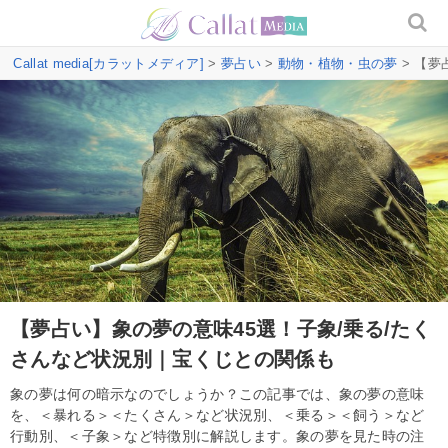
Callat media[カラットメディア]
>
夢占い
>
動物・植物・虫の夢
> 【夢
【夢占い】象の夢の意味45選！子象/乗る/たく
さんなど状況別｜宝くじとの関係も
象の夢は何の暗示なのでしょうか？この記事では、象の夢の意味
を、＜暴れる＞＜たくさん＞など状況別、＜乗る＞＜飼う＞など
行動別、＜子象＞など特徴別に解説します。象の夢を見た時の注