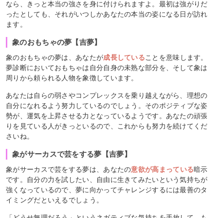
なら、きっと本当の強さを身に付けられますよ。最初は強がりだ
ったとしても、それがいつしかあなたの本当の姿になる日が訪れ
ます。
象のおもちゃの夢【吉夢】
象のおもちゃの夢は、あなたが
成長している
ことを意味します。
夢診断においておもちゃは自分自身の未熟な部分を、そして象は
周りから頼られる人物を象徴しています。
あなたは自らの弱さやコンプレックスを乗り越えながら、理想の
自分になれるよう努力しているのでしょう。そのポジティブな姿
勢が、運気を上昇させる力となっているようです。あなたの頑張
りを見ている人がきっといるので、これからも努力を続けてくだ
さいね。
象がサーカスで芸をする夢【吉夢】
象がサーカスで芸をする夢は、あなたの
意欲が高まっている
暗示
です。自分の力を試したい、自由に生きてみたいという気持ちが
強くなっているので、夢に向かってチャレンジするには最善のタ
イミングだといえるでしょう。
「どうせ無理だろう」というネガティブな気持ちを手放して、も