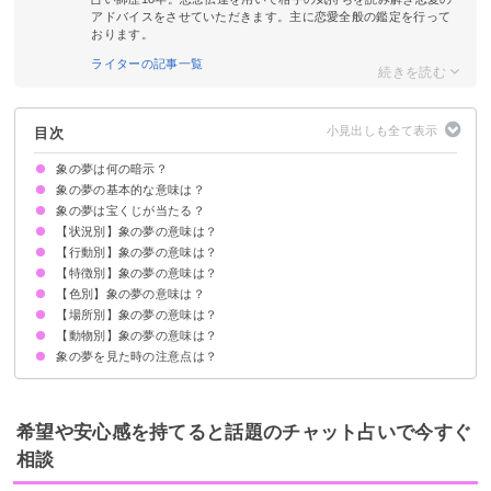
アドバイスをさせていただきます。主に恋愛全般の鑑定を行って
おります。
ライターの記事一覧
目次
象の夢は何の暗示？
象の夢の基本的な意味は？
象の夢は宝くじが当たる？
①豊かさの象徴
②周囲から頼られていることの暗示
状況によって意味が決まる
【状況別】象の夢の意味は？
吉夢の象の夢なら当たるかも
象の夢を見て宝くじが当たった体験談
【行動別】象の夢の意味は？
象が暴れる夢【警告夢】
象の群れの夢【吉夢】
象に襲われる夢【警告夢】
象に助けられる夢【吉夢】
象が泳ぐ夢【吉夢】
象が水浴びする夢【警告夢】
象に追いかけられる夢【警告夢】
象が怪我する夢【警告夢】
象が殺される夢【吉夢】
象が死ぬ夢【警告夢】
象の死骸の夢【警告夢】
象が出産する夢【吉夢】
象が空を飛ぶ夢【吉夢】
象に踏まれる夢【吉夢】
象が倒れる夢【警告夢】
象が走る夢【吉夢】
象が糞をする夢【吉夢】
象の置物の夢【吉夢】
象のぬいぐるみの夢【吉夢】
象のおもちゃの夢【吉夢】
象がサーカスで芸をする夢【吉夢】
象の鼻が印象的な夢【吉夢】
象が怒る夢【警告夢】
【特徴別】象の夢の意味は？
象に乗る夢【吉夢】
象を飼う夢【吉夢】
象を洗う夢【警告夢】
象と喧嘩する夢【警告夢】
象を助ける夢【吉夢】
象を撫でる夢【吉夢】
象を殺す夢【警告夢】
象を食べる夢【吉夢】
【色別】象の夢の意味は？
子象の夢【吉夢】
大きな象の夢【警告夢】
象の赤ちゃんの夢【吉夢】
象の親子の夢【吉夢】
かわいい象の夢【吉夢】
【場所別】象の夢の意味は？
赤い象の夢【吉夢】
青い象の夢【吉夢】
ピンクの象の夢【吉夢】
金色の象の夢【吉夢】
【動物別】象の夢の意味は？
象が川にいる夢【吉夢】
象が海にいる夢【吉夢】
象が動物園にいる夢【警告夢】
象の夢を見た時の注意点は？
象とキリンが出てくる夢【吉夢】
象とライオンが出てくる夢【吉夢】
吉夢なら話さず警告夢や凶夢は人に話す
希望や安心感を持てると話題のチャット占いで今すぐ
相談