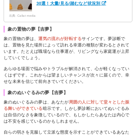
30選！大量/見る/踏むなど状況別
出典: Callat media
象の置物の夢【吉夢】
象の置物の夢は、
運気の流れが好転する
サインです。夢診断で
は、置物を見た場所によって訪れる幸運の種類が変わるとされて
います。たとえば職場なら仕事運が、リビングなら家庭運が上昇
していくでしょう。
あらゆる場面で悩みやトラブルが解消されて、心が軽くなってい
くはずです。これからは望ましいチャンスが次々に届くので、幸
せな未来を信じて前向きでいてください。
象のぬいぐるみの夢【吉夢】
象のぬいぐるみの夢は、あなたが
周囲の人に対して堂々とした振
る舞いができている
暗示です。しかし夢診断においてぬいぐるみ
は自信のなさを象徴しているので、もしかしたらあなたは内心で
は不安を感じているのかもしれません。
自らの弱さを克服して立派な態度を示すことができているあなた