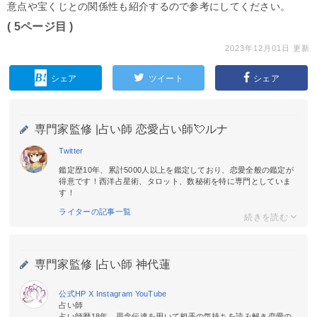
意点や宝くじとの関係性も紹介するので参考にしてください。
( 5ページ目 )
2023年12月01日 更新
シェア
ツイート
シェア
専門家監修 |
占い師 恋愛占い師💘ルナ
Twitter
鑑定歴10年、累計5000人以上を鑑定しており、恋愛全般の鑑定が
得意です！西洋占星術、タロット、数秘術を特に専門としていま
す！
ライターの記事一覧
専門家監修 |
占い師 神代蓮
公式HP
X
Instagram
YouTube
占い師
占い師歴18年。思念伝達を用いて相手の気持ちを読み解き恋愛の