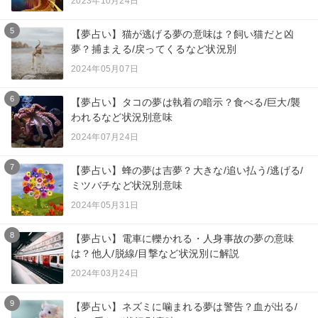
2023年10月24日
5
【夢占い】猫が逃げる夢の意味は？飼い猫だと凶
夢？捕まえる/戻ってくるなど状況別
2024年05月07日
6
【夢占い】タコの夢は執着の暗示？食べる/巨大/襲
われるなど状況別意味
2024年07月24日
7
【夢占い】蜂の夢は吉夢？大きな/追い払う/逃げる/
ミツバチなど状況別意味
2024年05月31日
8
【夢占い】電車に轢かれる・人身事故の夢の意味
は？他人/脱線/目撃など状況別に解説
2024年03月24日
9
【夢占い】ネズミに噛まれる夢は警告？血が出る/