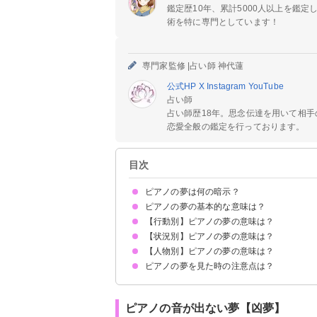
鑑定歴10年、累計5000人以上を鑑
術を特に専門としています！
専門家監修 |
占い師 神代蓮
公式HP
X
Instagram
YouTube
占い師
占い師歴18年。思念伝達を用いて相
恋愛全般の鑑定を行っております。
目次
ピアノの夢は何の暗示？
ピアノの夢の基本的な意味は？
【行動別】ピアノの夢の意味は？
感情や才能の暗示
状況によって意味が決まる
【状況別】ピアノの夢の意味は？
ピアノを弾く夢【吉夢】
ピアノを練習する夢【吉夢】
ピアノの音色を聴く夢【吉夢】
ピアノを移動させる夢【警告夢】
ピアノを買う夢【吉夢】
ピアノをサボる夢【凶夢】
ピアノを修理する夢【警告夢】
ピアノを掃除する夢【吉夢】
ピアノを捨てる夢【凶夢】
【人物別】ピアノの夢の意味は？
ピアノを弾けない夢【凶夢】
ピアノの先生の夢【吉夢】
ピアノの発表会の夢【吉夢】
ピアノの楽譜の夢【吉夢】
ピアノが壊れる夢【凶夢】
ピアノをもらう夢【吉夢】
ピアノが置いてある夢【警告夢】
ピアノの音が出ない夢【凶夢】
ピアノのコンサートの夢【警告夢】
ピアノの試験の夢【警告夢】
ピアノのレッスンの夢【吉夢】
ピアノを上手に弾ける夢【吉夢】
ピアノの夢を見た時の注意点は？
好きな人がピアノを弾く夢【吉夢】
友達がピアノを弾く夢【凶夢】
異性がピアノを弾く夢【警告夢】
知らない人とピアノを弾く夢【吉夢】
吉夢なら話さず警告夢や凶夢は人に話す
ピアノの音が出ない夢【凶夢】