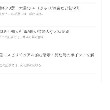
味40選！大量/ジャリジャリ/奥歯など状況別
？ この記事では、歯が抜け...
0選！知人/祖母/他人/芸能人など状況別
この記事では、葬式の夢の意味...
0選！スピリチュアル的な暗示・見た時のポイントを解
の記事では、死ぬ夢の意味を...