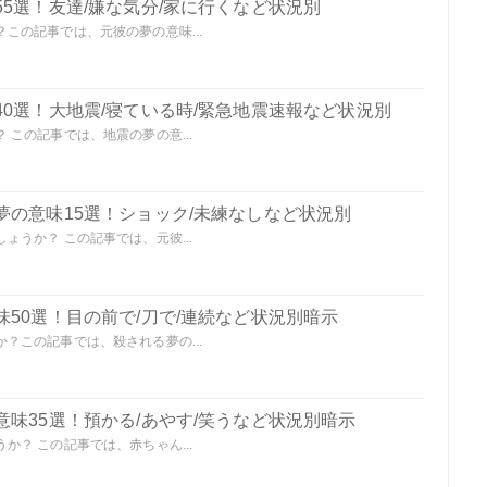
5選！友達/嫌な気分/家に行くなど状況別
この記事では、元彼の夢の意味...
0選！大地震/寝ている時/緊急地震速報など状況別
この記事では、地震の夢の意...
夢の意味15選！ショック/未練なしなど状況別
うか？ この記事では、元彼...
50選！目の前で/刀で/連続など状況別暗示
？この記事では、殺される夢の...
味35選！預かる/あやす/笑うなど状況別暗示
？ この記事では、赤ちゃん...