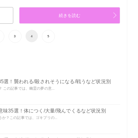
続きを読む
3
4
5
5選！襲われる/殺されそうになる/戦うなど状況別
この記事では、幽霊の夢の意...
味35選！体につく/大量/飛んでくるなど状況別
か？この記事では、ゴキブリの...