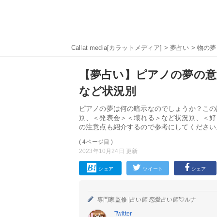
Callat media[カラットメディア]
>
夢占い
>
物の夢
【夢占い】ピアノの夢の意味
など状況別
ピアノの夢は何の暗示なのでしょうか？この
別、＜発表会＞＜壊れる＞など状況別、＜好
の注意点も紹介するので参考にしてください
( 4ページ目 )
2023年10月24日 更新
シェア
ツイート
シェア
専門家監修 |
占い師 恋愛占い師💘ルナ
Twitter