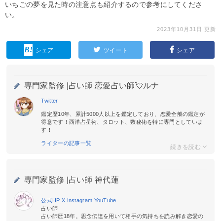
いちごの夢を見た時の注意点も紹介するので参考にしてくださ
い。
2023年10月31日 更新
シェア
ツイート
シェア
専門家監修 |
占い師 恋愛占い師💘ルナ
Twitter
鑑定歴10年、累計5000人以上を鑑定しており、恋愛全般の鑑定が
得意です！西洋占星術、タロット、数秘術を特に専門としていま
す！
ライターの記事一覧
専門家監修 |
占い師 神代蓮
公式HP
X
Instagram
YouTube
占い師
占い師歴18年。思念伝達を用いて相手の気持ちを読み解き恋愛の