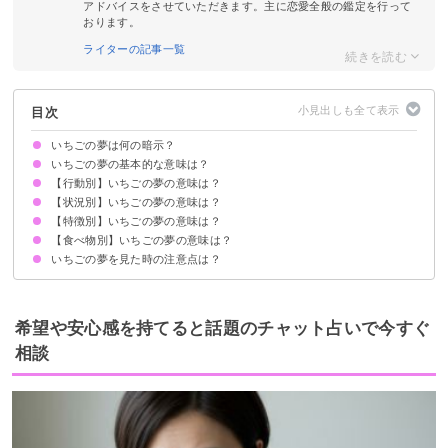
アドバイスをさせていただきます。主に恋愛全般の鑑定を行って
おります。
ライターの記事一覧
目次
いちごの夢は何の暗示？
いちごの夢の基本的な意味は？
【行動別】いちごの夢の意味は？
恋愛運上昇の暗示
状況によって意味が決まる
【状況別】いちごの夢の意味は？
いちごを食べる夢【吉夢・警告夢】
いちご狩りに行く夢【警告夢】
いちごをあげる夢【吉夢】
いちごを選ぶ夢【吉夢】
いちごを買う夢【吉夢】
いちごを育てる夢【吉夢】
いちごを捨てる夢【吉夢】
【特徴別】いちごの夢の意味は？
いちごをもらう夢【吉夢】
いちごがたくさん実っている夢【吉夢】
いちご畑にいる夢【吉夢】
いちごが腐る夢【凶夢】
いちごが落ちる夢【吉夢】
【食べ物別】いちごの夢の意味は？
大きいいちごの夢【願望夢】
小さいいちごの夢【凶夢】
甘いいちごの夢【吉夢】
白いいちごの夢【吉夢】
いちごの夢を見た時の注意点は？
いちごクレープの夢【吉夢】
いちごアイスの夢【警告夢】
いちご大福の夢【吉夢】
いちごジャムの夢【吉夢】
いちご飴の夢【警告夢】
いちごタルトの夢【願望夢】
恋愛に積極的になる
吉夢なら話さず警告夢や凶夢は人に話す
希望や安心感を持てると話題のチャット占いで今すぐ
相談