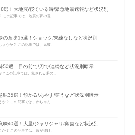
0選！大地震/寝ている時/緊急地震速報など状況別
この記事では、地震の夢の意...
夢の意味15選！ショック/未練なしなど状況別
うか？ この記事では、元彼...
50選！目の前で/刀で/連続など状況別暗示
？この記事では、殺される夢の...
味35選！預かる/あやす/笑うなど状況別暗示
？ この記事では、赤ちゃん...
味40選！大量/ジャリジャリ/奥歯など状況別
？ この記事では、歯が抜け...