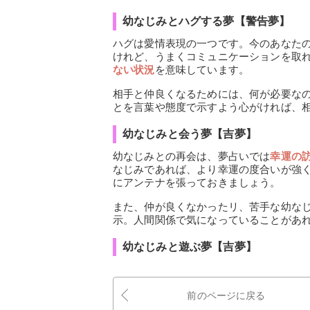
幼なじみとハグする夢【警告夢】
ハグは愛情表現の一つです。今のあなた
けれど、うまくコミュニケーションを取
ない状況
を意味しています。
相手と仲良くなるためには、何が必要な
とを言葉や態度で示すよう心がければ、
幼なじみと会う夢【吉夢】
幼なじみとの再会は、夢占いでは
幸運の
なじみであれば、より幸運の度合いが強
にアンテナを張っておきましょう。
また、仲が良くなかったリ、苦手な幼な
示。人間関係で気になっていることがあ
幼なじみと遊ぶ夢【吉夢】
前のページに戻る