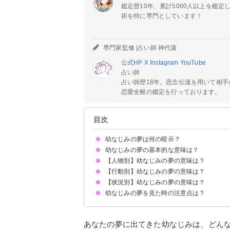
鑑定歴10年、累計5000人以上を鑑
術を特に専門としています！
専門家監修 |
占い師 神代蓮
公式HP
X
Instagram
YouTube
占い師
占い師歴18年。思念伝達を用いて相
恋愛全般の鑑定を行っております。
目次
幼なじみの夢は何の暗示？
幼なじみの夢の基本的な意味は？
【人物別】幼なじみの夢の意味は？
対人関係の象徴
何度も出てくるのは強い思いの暗示
状況によって意味が変わる
【行動別】幼なじみの夢の意味は？
幼なじみの異性の夢【吉夢】
幼なじみの同性の夢【吉夢】
【状況別】幼なじみの夢の意味は？
幼なじみと話す夢【吉夢】
幼なじみとハグする夢【警告夢】
幼なじみと会う夢【吉夢】
幼なじみと遊ぶ夢【吉夢】
幼なじみの家に行く夢【願望夢】
幼なじみと喧嘩する夢【凶夢】
幼なじみに告白する夢【願望夢】
幼なじみと手を繋ぐ夢【吉夢】
幼なじみとキスする夢【願望夢】
幼なじみと写真を撮る夢【願望夢】
幼なじみと浮気する夢【願望夢】
幼なじみの夢を見た時の注意点は？
幼なじみが死ぬ夢【吉夢】
幼なじみと結婚する夢【凶夢】
幼なじみと付き合う夢【願望夢】
幼なじみに告白される夢【警告夢】
幼なじみと旅行する夢【願望夢】
幼なじみとデートする夢【願望夢】
幼なじみの親と会う夢【吉夢】
幼なじみが病気になる夢【警告夢】
吉夢なら話さず警告夢や凶夢は人に話す
あなたの夢に出てきた幼なじみは、どん