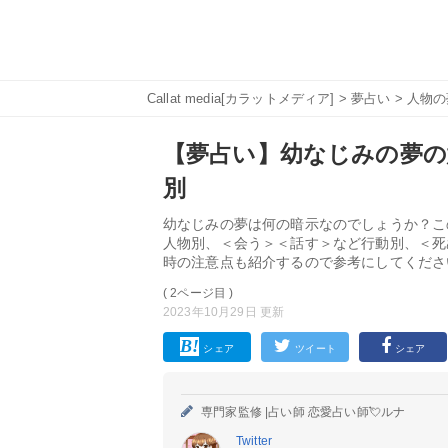
Callat media[カラットメディア]
>
夢占い
>
人物の
【夢占い】幼なじみの夢の意
別
幼なじみの夢は何の暗示なのでしょうか？こ
人物別、＜会う＞＜話す＞など行動別、＜死
時の注意点も紹介するので参考にしてくださ
( 2ページ目 )
2023年10月29日 更新
シェア
ツイート
シェア
専門家監修 |
占い師 恋愛占い師💘ルナ
Twitter